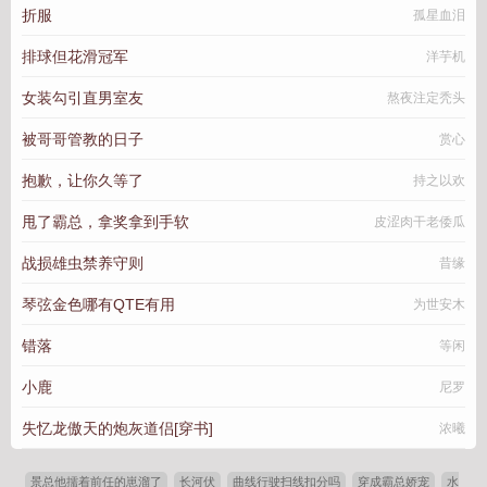
折服
孤星血泪
排球但花滑冠军
洋芋机
女装勾引直男室友
熬夜注定秃头
被哥哥管教的日子
赏心
抱歉，让你久等了
持之以欢
甩了霸总，拿奖拿到手软
皮涩肉干老倭瓜
战损雄虫禁养守则
昔缘
琴弦金色哪有QTE有用
为世安木
错落
等闲
小鹿
尼罗
失忆龙傲天的炮灰道侣[穿书]
浓曦
景总他擩着前任的崽溜了
长河伏
曲线行驶扫线扣分吗
穿成霸总娇宠
水