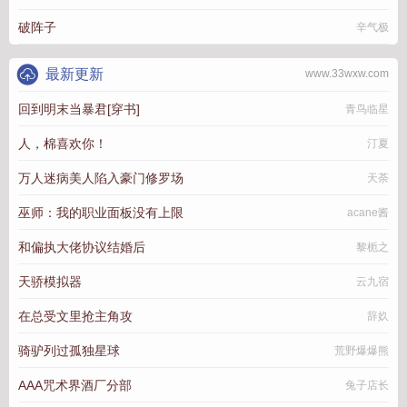
破阵子
辛气极
最新更新
www.33wxw.com
回到明末当暴君[穿书]
青鸟临星
人，棉喜欢你！
汀夏
万人迷病美人陷入豪门修罗场
天荼
巫师：我的职业面板没有上限
acane酱
和偏执大佬协议结婚后
黎栀之
天骄模拟器
云九宿
在总受文里抢主角攻
辞奺
骑驴列过孤独星球
荒野爆爆熊
AAA咒术界酒厂分部
兔子店长