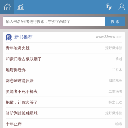
搜 索
新书推荐
www.33wxw.com
青年呛鼻火辣
荒野爆爆熊
和豪门老古板联姻了
承越
地府拆迁办
兰乔木
网恋雌君是反派
胭脂戏鱼
灵能者不死于枪火
二重渔者
抱歉，让你久等了
持之以欢
骑驴列过孤独星球
荒野爆爆熊
十年止痒
喻春