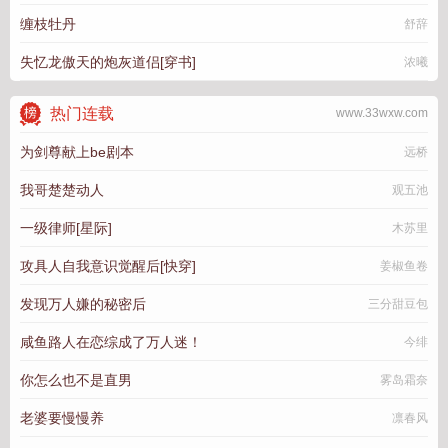
缠枝牡丹
舒辞
失忆龙傲天的炮灰道侣[穿书]
浓曦
热门连载
www.33wxw.com
为剑尊献上be剧本
远桥
我哥楚楚动人
观五池
一级律师[星际]
木苏里
攻具人自我意识觉醒后[快穿]
姜椒鱼卷
发现万人嫌的秘密后
三分甜豆包
咸鱼路人在恋综成了万人迷！
今绯
你怎么也不是直男
雾岛霜奈
老婆要慢慢养
凛春风