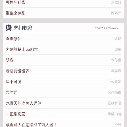
可怜的社畜
东度日
重生之剑影
西西弗
热门收藏
www.33wxw.com
直播修仙
金筠
为剑尊献上be剧本
远桥
阴客
木苏里
老婆要慢慢养
凛春风
深不可测
wy紫陌
罪与罚
月亮辐射
龙傲天的病美人师尊
昼眠梦君
非正常恋爱
半醉山翁
咸鱼路人在恋综成了万人迷！
今绯