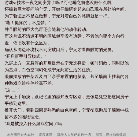
游戏vr技术一夜之间变异了吗？可他睡之前也没做什么啊。
怀揣着巨大疑问的宁无，开始仔细研究起来自己现在所处的空间。
为了验证是不是在做梦，宁无对着自己的胳膊就是一拧。
“嘶！挺疼的，不是梦。”
并且眼前的巨大光屏还会随着他的动作转动。
而这片说不清道不明的区域似乎没有边际，不管他向哪个方向行
走，依旧没有什么区别。
确认从周边环境找不到突破口后，宁无才看向眼前的光屏。
“开启新手引导模式。”
光屏上方一直悬浮的开启提示在宁无选择后，顿时消散，同时以他
为基点，白色空间幻化成宁无此前生活的住所。
眼前摆放的书架以及自己亲手布置的电脑桌，甚至墙面上挂着的各
种游戏立绘挂件丝毫不差。
“这......”
宁无上手触摸，跟记忆里的感知没有区别，更像是凭空把这间房子
平移到这里。
推开大门，看到四周是熟悉的白色空间，宁无彻底抛却了脑海中残
留不多的唯物理念。
“我是被拉入什么游戏空间了吗...
炮灰崽崽香火成神
爱渡迷津
乱步大人早已看透一切
影帝，但只拍偶像剧