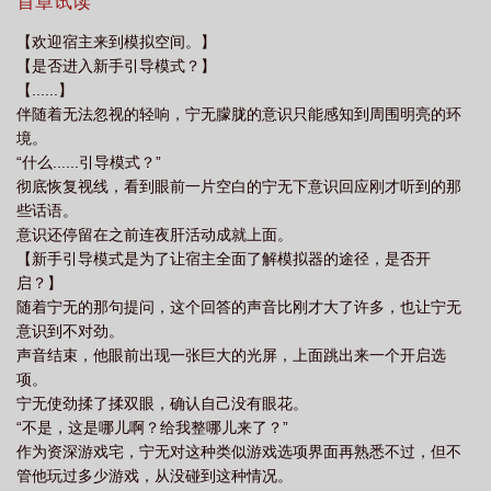
份。无天血子。绝世丹尊道天宗少宗主。......都是镇压一个时代的绝
首章试读
器(云九宿)
天骄模拟器 云九宿
天骄模拟器免费阅读全文
天骄模拟器晋
世天骄，却没有一个能够享受悠久的寿命。无数同时代的友人、宿
【欢迎宿主来到模拟空间。】
敌、亲族、弟子都感叹一句，天妒之才。宁无：刷词条呢，勿扰。
江
天骄模拟器by云九宿tx
天骄模拟器云九宿免费阅读
天骄模拟器by云九宿
【是否进入新手引导模式？】
小剧场。面对一个根据前世划分等级奖励的秘境。宁无清了清嗓
txt
【......】
子。“站在你面前的是终结屠天血劫的无天血子、炼制仙品丹药让伪
伴随着无法忽视的轻响，宁无朦胧的意识只能感知到周围明亮的环
仙飞升的绝世丹尊、实现道天宗中兴的掌教少宗主……”【本秘境只
境。
支持单人进入。】宁无：......傻了吧你？*另类长生流爽文，多世轮
“什么......引导模式？”
回。*力量体系划分：练气、筑基、金丹、元婴、化神、炼虚、合
彻底恢复视线，看到眼前一片空白的宁无下意识回应刚才听到的那
体、渡劫、大乘、人仙、地仙、天仙、金仙、仙王、仙帝
些话语。
意识还停留在之前连夜肝活动成就上面。
【新手引导模式是为了让宿主全面了解模拟器的途径，是否开
启？】
随着宁无的那句提问，这个回答的声音比刚才大了许多，也让宁无
意识到不对劲。
声音结束，他眼前出现一张巨大的光屏，上面跳出来一个开启选
项。
宁无使劲揉了揉双眼，确认自己没有眼花。
“不是，这是哪儿啊？给我整哪儿来了？”
作为资深游戏宅，宁无对这种类似游戏选项界面再熟悉不过，但不
管他玩过多少游戏，从没碰到这种情况。