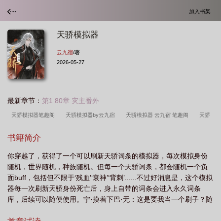
加入书架
天骄模拟器
云九宿
/著
2026-05-27
最新章节：
第1 80章 灾主番外
天骄模拟器笔趣阁
天骄模拟器by云九宿
天骄模拟器 云九宿 笔趣阁
天骄
模拟器云九宿txt
天骄模拟器作者云九宿
天骄模拟器txt
天骄模拟器
书籍简介
TXT
天骄模拟器云九宿百度
天骄模拟器云九宿全文
天骄模拟器云九宿txt百
你穿越了，获得了一个可以刷新天骄词条的模拟器，每次模拟身份
度
天骄模拟器174
天骄模拟器云九宿笔趣阁
天骄模拟器百度
天骄模拟
随机，世界随机，种族随机。但每一个天骄词条，都会随机一个负
器by云九宿180
天骄模拟器宁无
天骄模拟器云九宿146
天骄模拟器txt百
面buff，包括但不限于‘残血’‘衰神’‘背刺’......不过好消息是，这个模拟
度
天骄模拟器by云九宿txt百度
天骄模拟器161
天骄模拟器 作者云九
器每一次刷新天骄身份死亡后，身上自带的词条会进入永久词条
库，后续可以随便使用。宁·摸着下巴·无：这是要我当一个刷子？随
宿
天骄模拟器免费
天骄模拟器云九宿
天骄模拟器免费阅读
天骄模拟器
着模拟轮回，宁无在亿万年诸天万界的修行岁月中，更换过无数身
云九宿 免费
天骄模拟器by云九宿笔趣阁
天骄模拟器云九宿TXT
天骄模拟