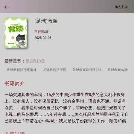
加入书架
[足球]救赎
路行遥
/著
2026-02-06
最新章节：
第2第18章
足球救赎路行遥番外
足球救赎路行遥
足球救赎路行遥224
足球救赎by陆
行遥番外
足球救赎全文免费阅读
足球救赎番外
足球救赎TXT百度
足球
书籍简介
救赎txt
足球救赎by陆行遥
足球救赎by路行遥
足球救赎by陆行遥txt
足
一场突如其来的车祸，15岁的中国少年重生在9岁的意大利小孩身
球救赎TXT
足球救赎
足球救赎路行遥全文免费阅读
足球救赎飞番外
上。没有亲人，没有保留记忆，没有金手指，语言也不通。菲诺有
全
足球救赎路行遥百度
点慌……看来是时候给自己找个爹了，菲诺心想。他把目光投向了
电视上的马尔蒂尼……N年过去后……怎么托起米兰的重任落到了自
己肩膀上？菲诺在心中呐喊：我只是找了份踢球的工作，顺便和偶
像贴贴啊！阅读小贴士：1.足球小白阅读无障碍。2.CP阿隆索，但