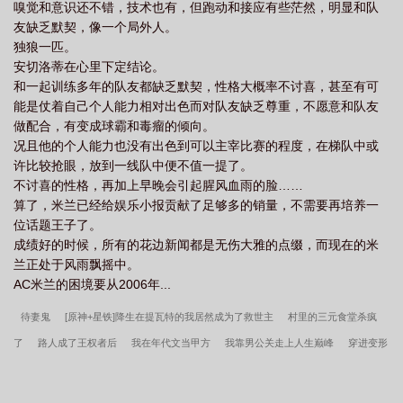
嗅觉和意识还不错，技术也有，但跑动和接应有些茫然，明显和队
友缺乏默契，像一个局外人。
独狼一匹。
安切洛蒂在心里下定结论。
和一起训练多年的队友都缺乏默契，性格大概率不讨喜，甚至有可
能是仗着自己个人能力相对出色而对队友缺乏尊重，不愿意和队友
做配合，有变成球霸和毒瘤的倾向。
况且他的个人能力也没有出色到可以主宰比赛的程度，在梯队中或
许比较抢眼，放到一线队中便不值一提了。
不讨喜的性格，再加上早晚会引起腥风血雨的脸……
算了，米兰已经给娱乐小报贡献了足够多的销量，不需要再培养一
位话题王子了。
成绩好的时候，所有的花边新闻都是无伤大雅的点缀，而现在的米
兰正处于风雨飘摇中。
AC米兰的困境要从2006年...
待妻鬼
[原神+星铁]降生在提瓦特的我居然成为了救世主
村里的三元食堂杀疯
了
路人成了王权者后
我在年代文当甲方
我靠男公关走上人生巅峰
穿进变形
计，意外成了真千金
全职粉丝，兼职顶流
歧途
玩家和阿卡姆骑士的恋爱游
戏
赘赘平安
六零机械厂保卫科小干事吃瓜日常
[综英美]关注氪星人是卢瑟的核