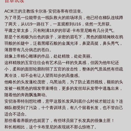
恋爱关系确立非常晚。前期主角和因扎吉有一段暧昧，是不太符合
首章试读
主角性格的越轨行为，持续时间不长，第46章结束，作话会解释。
AC米兰的主教练卡尔洛·安切洛蒂有些沮丧。
3.事业线非一爽到底，有输有赢，也会受伤，但总体向上走，有冠军
为了寻觅一位能带去一线队救火的前场球员，他已经在梯队连续蹲
也有金球。4.主角米兰转皇马。5.本质是饿疯了自己产粮自己吃，如
了两天，从U19一路往下，一直观察到U16，依然一无所获。
果你也喜欢，作者很荣幸，如果你不喜欢，那也很正常，
平庸之辈太多，只有刚满18岁的菲诺·卡布里尼略有几分灵气。
loveamp;peace~
那是个长相极为出色的孩子，浓密的眉毛下，黑色的眼睛掩映在鸦
羽般的长睫中，泛着黑曜石般的金属光泽，鼻梁高挺，鼻头秀气，
薄唇带有几分病态的苍白。
就像上帝精心雕琢的作品，处处精致，处处美丽。
这样精致的五官往往会有艺术品一样的失真感，但因为他年纪还
小，柔和的面部轮廓削弱了五官的攻击性，整体的气质虽然有些疏
离冷淡，却不会有让人望而却步的高傲感。
他略长的头发蓬松茂密，乌黑油亮，为了防止遮挡视线，额前的头
发被一根黑色的细发带束缚住，更多的发丝却从发带中逃逸出来，
随着他的奔跑飘逸舞动。
安切洛蒂特别想吐槽，意甲这股长发风到底什么时候才能过去？连
梯队都受到了污染，十个青训球员，有八个留着长发，也不管自己
适合不适合。
那些看着养眼的也就罢了，有些球员留了长发真的很像土匪！
和长相相比，这个卡布里尼的表现就不那么惊艳了。