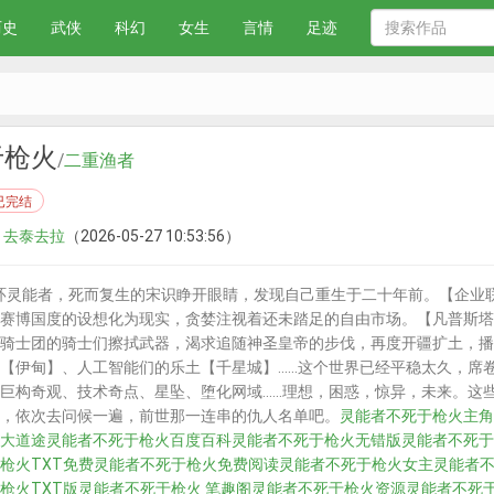
历史
武侠
科幻
女生
言情
足迹
于枪火
/
二重渔者
已完结
 去泰去拉
（2026-05-27 10:53:56）
环灵能者，死而复生的宋识睁开眼睛，发现自己重生于二十年前。【企业
赛博国度的设想化为现实，贪婪注视着还未踏足的自由市场。【凡普斯塔
骑士团的骑士们擦拭武器，渴求追随神圣皇帝的步伐，再度开疆扩土，播
【伊甸】、人工智能们的乐土【千星城】......这个世界已经平稳太久，
巨构奇观、技术奇点、星坠、堕化网域......理想，困惑，惊异，未来。
，依次去问候一遍，前世那一连串的仇人名单吧。
灵能者不死于枪火主角
大道途
灵能者不死于枪火百度百科
灵能者不死于枪火无错版
灵能者不死于
枪火TXT免费
灵能者不死于枪火免费阅读
灵能者不死于枪火女主
灵能者
枪火TXT版
灵能者不死于枪火 笔趣阁
灵能者不死于枪火资源
灵能者不死于