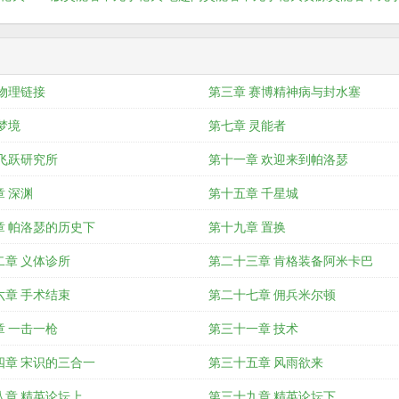
物理链接
第三章 赛博精神病与封水塞
梦境
第七章 灵能者
 飞跃研究所
第十一章 欢迎来到帕洛瑟
 深渊
第十五章 千星城
章 帕洛瑟的历史下
第十九章 置换
二章 义体诊所
第二十三章 肯格装备阿米卡巴
六章 手术结束
第二十七章 佣兵米尔顿
章 一击一枪
第三十一章 技术
四章 宋识的三合一
第三十五章 风雨欲来
八章 精英论坛上
第三十九章 精英论坛下