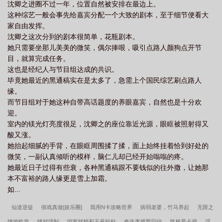
沈卿之进圈不过一年，位置自然被安排在最边上。
的另一人，是沈卿之。网友：卧槽，她俩该不会是因戏生情了？***
这种综艺一般会事先给嘉宾分配一个大致的剧本，至于细节便看大
两人婚后在家休假，沈卿之软绵绵地趴在床上，翻看着网上评论，
家自由发挥。
模样很是委屈，“你粉丝都说我在模仿你，我们哪里长得像了？”顾锦
沈卿之这次分到的剧本很简单，花瓶剧本。
容宠溺地捏了捏沈卿之的耳朵，“我们俩是妻妻相。”沈卿之舒服地闭
她只需要坐那儿美美的微笑，偶尔捧哏，吸引点路人颜狗点开节
上眼睛，嘴上却忍不住矫情，“大家都说你是戏痴因戏生情，要是小
目，就算完成任务。
风换别人来演，你根本不会和我结婚。”“我会。”旁人都说我是因戏
这也是经纪人与节目组达成的共识。
生情，其实我早已蓄谋已久。顾锦容的手指顺着沈卿之的耳垂下
毕竟她最近的黑通稿实在是太多了，急需上个国民综艺刷点路人
滑，在抚到那纤弱的颈脖时，惊起身下之人一片战栗。“你干嘛？”沈
缘。
卿之一双眼睛红红的，像是只炸毛的小兔子。“履行妻妻义务。”顾锦
而节目组对于她这种自带高话题度的养眼嘉宾，自然也是十分欢
容笑得风情又优雅，一如多年前初见时的白月光。
迎。
室内的镁光灯亮度很足，沈卿之的座位靠近光源，眼眶被照射得又
酸又涨。
她抬起细腻的手背，在眼眶周围揉了揉，面上始终挂着恰到好处的
微笑，一副认真倾听的模样，脑仁儿却已经开始嗡嗡的疼。
她最近日子过得有些衰，各种黑通稿跟不要钱似的往外撒，让她那
本不富裕的路人缘更是雪上加霜。
如...
仙道逆徒
假戏真做[娱乐圈]
我用N卡攻略世界
病弱老婆，竹马养起
无限之
绝地欧皇
绝对强制
咱家就想和王爷贴贴
奇洛李维斯回信
终极星卡师
浮