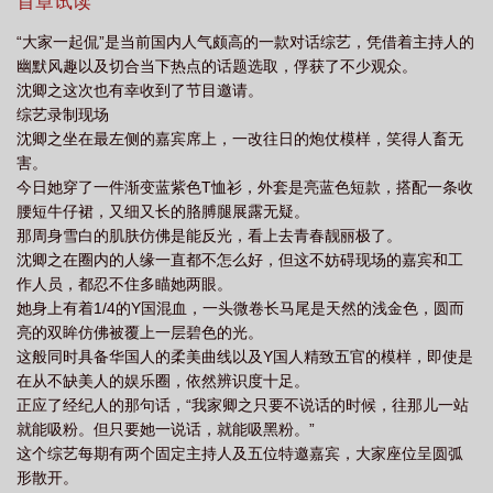
后，沈卿之年少时倾慕的白月光，此时正坐在包厢的卡座上，笑容
首章试读
风情万种。沈卿之抽出帽子压住自己张牙舞爪的爆炸头，慌忙转身
“大家一起侃”是当前国内人气颇高的一款对话综艺，凭借着主持人的
时就这么直愣愣地撞到门上。“卿卿。”顾锦容起身，修长素白的手指
幽默风趣以及切合当下热点的话题选取，俘获了不少观众。
勾住沈卿之帽檐外调皮的发梢，“我就是今天与你相亲的人，我们聊
沈卿之这次也有幸收到了节目邀请。
聊？”这一聊，就直接把两人给聊到了民政局。沈卿之捧着手里新鲜
综艺录制现场
盖章的红本本，心里还恍然有种不真实之感：我现在是……有妇之
沈卿之坐在最左侧的嘉宾席上，一改往日的炮仗模样，笑得人畜无
妇了？***沈卿之小时候学习不好，大姐找来学霸好友给她补习。十
害。
来岁的小姑娘，性格正是叛逆，你说东她往西，你让学习她躺平。
今日她穿了一件渐变蓝紫色T恤衫，外套是亮蓝色短款，搭配一条收
那时还未毕业的顾锦容气质清纯又矜贵，初见时着一袭纯色的白连
腰短牛仔裙，又细又长的胳膊腿展露无疑。
衣裙，身上仿佛还带着栀子花的香气。家里任谁都制不住的小霸王
那周身雪白的肌肤仿佛是能反光，看上去青春靓丽极了。
沈卿之，在她面前收起了爪牙。年少时的沈卿之体会到了一句话：
沈卿之在圈内的人缘一直都不怎么好，但这不妨碍现场的嘉宾和工
人的生命中总有那么一个人，既惊艳了时光，又温柔了岁月。只是
作人员，都忍不住多瞄她两眼。
这时光与岁月，都太短暂了。那个会宠溺着抚摸她脑袋、会笑着奖
她身上有着1/4的Y国混血，一头微卷长马尾是天然的浅金色，圆而
励她糖果、会温柔夸奖说“卿卿真棒”的人，说离开，就离开了。***今
亮的双眸仿佛被覆上一层碧色的光。
年娱乐圈最大的黑马，非沈卿之莫数。她自出道起便话题不断，脸
这般同时具备华国人的柔美曲线以及Y国人精致五官的模样，即使是
蛋惊艳、性格嚣张，粉丝爱得要死，黑子恨得要死。谁也没想到这
在从不缺美人的娱乐圈，依然辨识度十足。
样一个黑红小花，会与一向敬业低调的影后顾锦容扯上关系。先是
正应了经纪人的那句话，“我家卿之只要不说话的时候，往那儿一站
自出道起，沈卿之就被有心之人冠以“小顾锦容”的称号，时不时的艳
就能吸粉。但只要她一说话，就能吸黑粉。”
压通稿挑得双方粉丝积怨已久。后来又传出两人将合作一部同性电
这个综艺每期有两个固定主持人及五位特邀嘉宾，大家座位呈圆弧
影，便有吃瓜好事者天天盼着她俩能打起来。唯粉水火不容，CP粉
形散开。
夹缝中嗑糖。直到有一日，顾锦容在微博上晒出了红本本，合照上