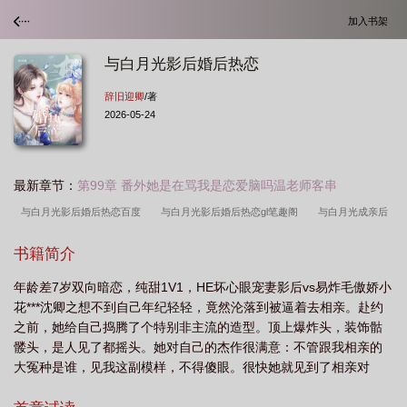
加入书架
与白月光影后婚后热恋
辞旧迎卿
/著
2026-05-24
最新章节：
第99章 番外她是在骂我是恋爱脑吗温老师客串
与白月光影后婚后热恋百度
与白月光影后婚后热恋gl笔趣阁
与白月光成亲后
笔趣阁
与白月光影后婚后热恋辞旧迎卿txt
白月光影后婚后热恋
与白月光
书籍简介
影后婚后热恋gl
和白月光先婚后爱了
与白月光同居后[娱乐圈
与白月光影后
年龄差7岁双向暗恋，纯甜1V1，HE坏心眼宠妻影后vs易炸毛傲娇小
婚后热恋 辞旧迎卿
与白月光影后婚后热恋广播剧
白月光影后婚后热恋
花***沈卿之想不到自己年纪轻轻，竟然沦落到被逼着去相亲。赴约
TXT
与白月光影后婚后热恋txt
与白月光影后婚后热恋免费阅读
之前，她给自己捣腾了个特别非主流的造型。顶上爆炸头，装饰骷
髅头，是人见了都摇头。她对自己的杰作很满意：不管跟我相亲的
大冤种是谁，见我这副模样，不得傻眼。很快她就见到了相亲对
象，可傻眼的人，却是她自己。顾锦容，娱乐圈最年轻的金熊影