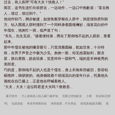
过去，有人疾呼“可有大夫？快救人！”
闻言，这书生连忙向前挤去，一边动作，一边口中抱歉道：“某去救
人，借过，借过则个。”
他动作轻巧，脚步敏捷，如游鱼般穿梭在人群中，倒是很快挤到前
方。钻入围观人群时撞到了一个同样身着圆领襕衫，须发花白的中
年儒生，他匆忙一揖，低声道了句：
“失礼，先生见谅。”接着便转身，蹲在了那倒地不起的人跟前，查看
起来。
那中年儒生被他的嗓音吸引，只觉清雅圆融，犹如甘泉，十分特
殊，在男子声音之中极为少见。匆匆一面，却见他眉如剑，眼含
星，肤白唇殷，皓齿琼鼻，笑意吟吟一团和气，端的是丰神俊秀的
美郎君。
巧的是，那倒地不起的人也是个儒生，身上衣袍有些破旧，形容枯
槁憔悴，病恹恹的。他身侧跪着个胡须花白的老年仆从，托着他头
颈枕在自己腿上，正是他在呼喊着救人。
“大夫，大夫！这位郎君是大夫吗？救救吾...
夏日情书
万人迷病美人陷入豪门修罗场
无限之绝地欧皇
小鹿
协议标记[穿
书]
仙道逆徒
奇洛李维斯回信
病弱老婆，竹马养起
假戏真做[娱乐圈]
甩
了霸总，拿奖拿到手软
终极星卡师
你的香气
绝对强制
与白月光影后婚后热