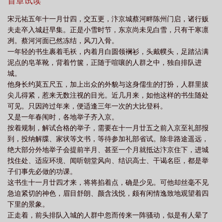
支持，我就更得越多。【阅读提示】1、本文为北宋背景历史文，尊
首章试读
重历史，努力考据，会有很多历史名人出现。但也会融入一些个人
宋元祐五年十一月廿四，交五更，汴京城蔡河畔陈州门启，诸行贩
的创作。接受有理有据的指正，不接受无理扣帽子、且对历史一知
夫走卒入城赶早集。正是小雪时节，东京尚未见白雪，只有干寒凛
半解的人的指责。本文完全不会改变历史走向，不存在穿越等玄幻
冽。蔡河河面已然冻结，风刀入骨。
设定，但含有武侠元素，不会影响后世历史的发展。特此说明！此
一年轻的书生裹着毛袄，内着月白圆领襕衫，头戴幞头，足踏沾满
外，宋人最重避讳，文字之上斤斤计较非常麻烦，我写小说为了便
泥点的皂革靴，背着竹箧，正随于喧嚷的人群之中，独自排队进
利，就不搞那些了，为了更好地创作。2、女主之一是女扮男装的女
城。
驸马，且扮相逼真能骗过绝大多数的人。不铁不油，主攻视角，也
他身长约莫五尺五，加上出众的外貌与这身儒生的打扮，人群里拔
会被反攻，不喜勿入。3、会有感情方面的抉择，但最终还是1v1，
尖儿得紧，惹来无数注视的目光。近几月来，如他这样的书生随处
从一而终。4、固定每周二、四、六、日更新，节假日尽量日更，如
可见。只因跨过年来，便适逢三年一次的大比登科。
有余力会有加更。更新消息可在作者wb获取。本文将于下周二
又是一年春闱时，各地举子齐入京。
（2023年3月7日）入V，届时连更三章。本文独家发表于晋江文学
按着规制，解试合格的举子，需要在十一月廿五之前入京至礼部报
城，不接受盗文转载，特此说明！作者收藏很重要，戳一戳，收藏
到，投纳解牒、家状等文书，等待参加礼部省试。除非路途遥远，
一下吧→北垣山房微博名：书自清-寒捷，用于日常交流、要情发
绝大部分外地举子会提前半月、甚至一个月就抵达汴京住下，进城
布。
找住处、适应环境、闻听朝堂风向、结识高士、干谒名臣，都是举
子们事先必做的功课。
这书生十一月廿四才来，将将掐着点，确是少见。可他却丝毫不见
急迫紧切的神色，眉目舒朗、颜含浅悦，颇有闲情逸致地观望着四
下里的景象。
正走着，前头排队入城的人群中忽而传来一阵骚动，似是有人晕了