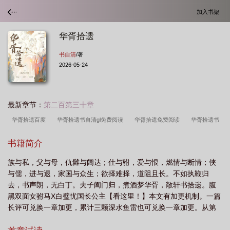
加入书架
华胥拾遗
书自清
/著
2026-05-24
最新章节：
第二百第三十章
华胥拾遗百度
华胥拾遗书自清gl免费阅读
华胥拾遗免费阅读
华胥拾遗书
自清
华胥拾遗书自清gl
华胥拾遗 书自清
华胥拾遗gl笔趣阁
华胥拾遗by
书籍简介
书自清
华胥的典故
华胥拾遗gl
华胥遗址
华胥拾遗gl百度
族与私，父与母，仇雠与阔达；仕与驸，爱与恨，燃情与断情；侠
与儒，进与退，家国与众生；欲择难择，道阻且长。不如执鞭归
去，书声朗，无白丁。夫子阖门归，煮酒梦华胥，敞轩书拾遗。腹
黑双面女驸马X白璧忧国长公主【看这里！】本文有加更机制。一篇
长评可兑换一章加更，累计三颗深水鱼雷也可兑换一章加更。从第
四章开始计算，一直到本文完结为止。欢迎大家踊跃支持，你们越