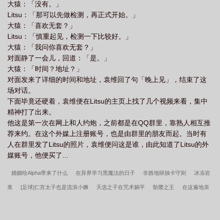
大猿：「没有。」
Litsu：「那可以先做检测，再正式开始。」
大猿：「喜欢无套？」
Litsu：「慎重起见，检测一下比较好。」
大猿：「我问你喜欢无套？」
对面静了一会儿，回道：「是。」
大猿：「时间？地址？」
对面发来了详细的时间和地址，袁维回了句「晚上见」，结束了这
场对话。
下面毕竟还硬着，袁维便在Litsu的主页上找了几个视频来看，集中
精神打了出来。
他这是第一次在网上和人约炮，之前都是在QQ群里，靠熟人相互推
荐来约。在这个外媒上注册账号，也是由群里的朋友而起。当时有
人在群里发了Litsu的照片，袁维便问这是谁，由此知道了Litsu的外
媒账号，他便买了...
婚姻给Alpha带来了什么
在异界学习黑魔法的日子
非酋地狱抽卡守则
冰冻岩
浆
[足球]仁宫太子也是流浪小狮
天选之子在咒术躺平
骷髅之王
在这遍地亲
戚的米花町
男朋友他超凶的[电竞]
嘘，听说我是万鬼迷[无限]
论饲养一只蛟的
正确方式
惑乡之人
非职业NPC[无限]
乙骨同学禁止攻略
在英国靠厨艺征服