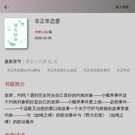
加入书架
非正常恋爱
半醉山翁
/著
2026-02-06
最新章节：
第五十六章 起 点
非正常恋爱by半山醉翁
非正常恋爱什么意思
非正常恋爱好看吗
非正常恋
爱半醉山翁
非正常恋爱by半山醉翁讲的什么
丧尸的非正常恋爱
非正常恋
书籍简介
爱关系英文
非正常恋爱青辰
非正常恋爱关系吧
非正常恋爱关系韩剧
非
老师，约吗？遇到完全符合自己喜好的约炮对象——小概率事件这
正常恋爱韩剧
非正常恋爱推文
非正常恋爱短剧
非正常恋爱短剧免费观
个约炮对象刚好是自己的老师——小概率事件爱上他——必然事件--
看
非正常恋爱郑律袁维
非正常恋爱[ABO
非正常恋爱免费阅读
非正常
-------一个温暖又治愈的重口味故事一个关于守护与救赎的故事荤素
恋爱讲的什么
非正常恋爱关系在线观看
非正常恋爱夭甜怡
非正常恋爱半醉
均衡---------与《如绳之缚》的联动番外与《野犬归笼》《如绳之
缚》的联动番外
山翁免费阅读
非正常恋爱合集
非正常恋爱卢橘夏熟
非正常恋爱唐杳
非
正常恋爱by青辰
非正常恋爱漫画
非正常恋爱关系是什么意思
非正常恋爱