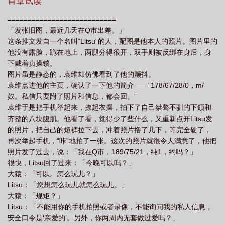
首章试读
关系
非正常恋爱关系by
非正常恋爱免费阅读玉葫芦
非正常恋爱半山烬全
===========================
文免费阅读笔趣阁
非正常恋爱by半山醉翁全文免费阅读全文
非正常恋爱关系
「发张旧图，最近几天在Q市出差。」
票房
非正常恋爱吧
非正常恋爱 半醉山翁
非正常恋爱by夭甜怡
非正常
这条推文发自一个名叫“Litsu”的人，配图是他本人的照片。图片里的
他没有露脸，跪在地上，两腿分得很开，双手则被反绑在身后，身
恋爱在线阅读
非正常恋爱by半山烬
非正常恋爱by半醉山翁
非正常恋爱是
下戴着贞操锁。
什么意思啊
非正常恋爱似是故人来
非正常恋爱by半山醉翁全文阅读最新
图片虽是静态的，袁维却仿佛看到了他的颤抖。
章
非正常恋爱txt
非正常恋爱演员表
非正常恋爱txt半醉山翁
非正常恋
袁维点进他的主页，确认了一下他的简介——“178/67/28/0，m/
奴。私信只要附了照片和信息，都会回。”
爱玉葫芦
非正常恋爱by半山醉翁TXT
袁维于是把手机举起来，撩起衣摆，拍下了自己桀骜不驯的下颌和
齐整的八块腹肌。他看了看，觉得少了些什么，又重新点开Litsu发
的照片，把自己的短裤拉下去，冲着照片撸了几下，等完全硬了，
再次举起手机，“咔”地拍了一张。这次的照片就很令人满意了，他把
照片发了过去，说：「我在Q市，189/75/21，纯1，约吗？」
很快，Litsu回了过来：「今晚可以吗？」
大猿：「可以。怎么玩儿？」
Litsu：「您想怎么玩儿就怎么玩儿。」
大猿：「规矩？」
Litsu：「不能用你的手机拍照或者录像，不能询问我的私人信息，
安全口令是‘亲爱的’。另外，你两周内无套做过爱吗？」