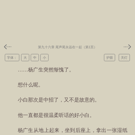
第九十六章 尾声尾永远在一起（第1页）
字体：
大
中
小
护眼
关灯
……杨广生突然惭愧了。
想什么呢。
小白那次是中招了，又不是故意的。
他一直都是很温柔听话的好小白。
杨广生从地上起来，坐到后座上，拿出一张湿纸