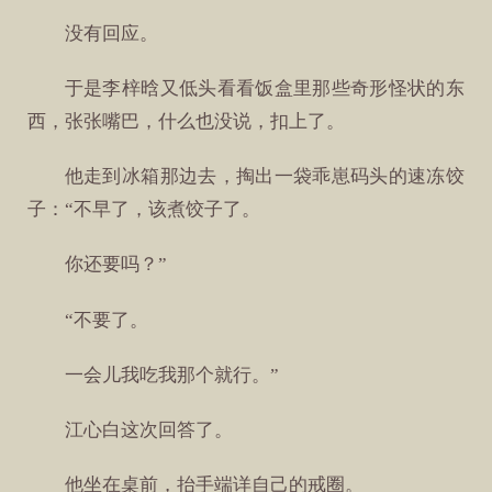
没有回应。
于是李梓晗又低头看看饭盒里那些奇形怪状的东
西，张张嘴巴，什么也没说，扣上了。
他走到冰箱那边去，掏出一袋乖崽码头的速冻饺
子：“不早了，该煮饺子了。
你还要吗？”
“不要了。
一会儿我吃我那个就行。”
江心白这次回答了。
他坐在桌前，抬手端详自己的戒圈。