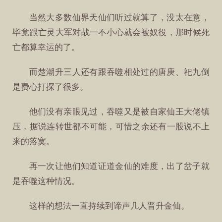
当然大多数仙界天仙们听过就算了，没太在意，
毕竟跟亡灵大军对战一不小心就会被奴役，那时候死
亡都算幸运的了。
而楚潮升三人还有跟吞噬相处过的唐庚、祀九倒
是费心打探了很多。
他们没有亲眼见过，吞噬又是被自家仙王大佬镇
压，据说连转世都不可能，可惜之余还有一股说不上
来的落寞。
再一次让他们知道证道金仙的难度，出了岔子就
是吞噬这种情况。
这样的想法一直持续到谛声几人晋升金仙。