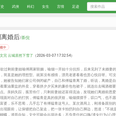
历史
武侠
科幻
女生
言情
足迹
到离婚后
/
荼倪
载中
正文完 云城居然下雪了
（2026-03-07 17:32:54）
欲过剩前妻姐喻傅两家联姻，喻烟一开始十分抗拒，后来见到了未婚妻
，简直是她的理想型。就算没有感情，漂亮老婆看着也赏心悦目呀。可没
，她被告知她们家公司倒闭破产，自己和傅韫青离了婚，听说，离婚是自
着重油重盐的外卖，穿着拼夕夕买来的廉价包包裙子，就连出去喝酒都要
点。亲妈失踪，孤苦伶仃，只剩前妻姐还富得流油，发现她们离婚前恩爱
现面对自己的打扰，傅韫青是真的很厌烦，喻烟摆摆手，叹口气，也不愿
富婆，乐不思蜀，几乎忘了有傅韫青这号人。某次酒局上，刚准备跟别的
出现眼前，让保镖把自己架走，把一张卡拍扔到自己脚边，怒道：“不就是钱么
蝴蝶，渣而自知，文中可能会出现许多：不负责任的口嗨/渣女行为/心理