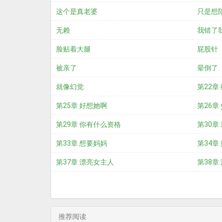
这个是真老婆
只是想
无赖
我错了
脸贴着大腿
屁股针
被亲了
晕倒了
就像幻觉
第22章
第25章 好想她啊
第26章 y
第29章 你有什么资格
第30章
第33章 想要妈妈
第34章
第37章 漂亮女主人
第38章
推荐阅读