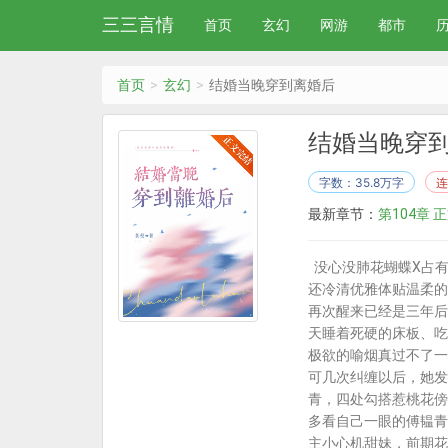
三三言情
首页
玄幻
网游
都市
首页
玄幻
结婚当晚穿到离婚后
结婚当晚穿
字数：35.8万字
连
最新章节：
第104章 
没心没肺花蝴蝶X占有
还冷清优雅体贴温柔的
再次醒来已经是三年后
天睡着死硬的床板、吃
极欲的喻烟真过不了一
可几次纠缠以后，她发
青，四处勾搭惹桃花傍
多看自己一眼的傅韫青
主小心机甜妹，前期花