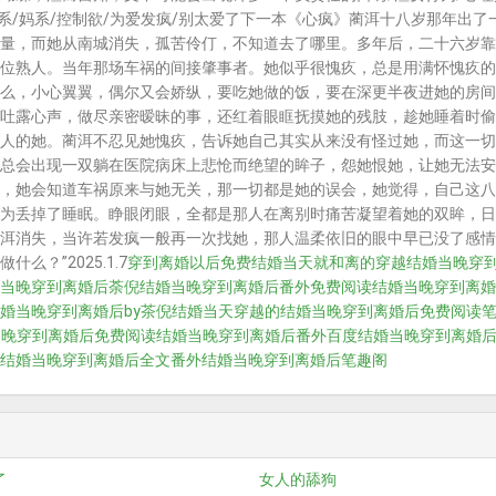
姐系/妈系/控制欲/为爱发疯/别太爱了下一本《心疯》蔺洱十八岁那年出
量，而她从南城消失，孤苦伶仃，不知道去了哪里。多年后，二十六岁靠
位熟人。当年那场车祸的间接肇事者。她似乎很愧疚，总是用满怀愧疚的
么，小心翼翼，偶尔又会娇纵，要吃她做的饭，要在深更半夜进她的房间
吐露心声，做尽亲密暧昧的事，还红着眼眶抚摸她的残肢，趁她睡着时偷
人的她。蔺洱不忍见她愧疚，告诉她自己其实从来没有怪过她，而这一切
总会出现一双躺在医院病床上悲怆而绝望的眸子，怨她恨她，让她无法安
，她会知道车祸原来与她无关，那一切都是她的误会，她觉得，自己这八
为丢掉了睡眠。睁眼闭眼，全都是那人在离别时痛苦凝望着她的双眸，日
洱消失，当许若发疯一般再一次找她，那人温柔依旧的眼中早已没了感情
么？”2025.1.7
穿到离婚以后免费
结婚当天就和离的穿越
结婚当晚穿
当晚穿到离婚后荼倪
结婚当晚穿到离婚后番外免费阅读
结婚当晚穿到离婚
婚当晚穿到离婚后by茶倪
结婚当天穿越的
结婚当晚穿到离婚后免费阅读
当晚穿到离婚后免费阅读
结婚当晚穿到离婚后番外百度
结婚当晚穿到离婚
结婚当晚穿到离婚后全文番外
结婚当晚穿到离婚后笔趣阁
了
女人的舔狗