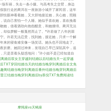
了一场车祸，失去一条小腿。与高考失之交臂，身边
假肢行走的蔺洱在一座旅游小城开了家民宿，这年
胆怯眼神看着她，又大胆地接近她，关心她，照顾
，说自己害怕一个人睡。她似乎喜欢她，喜欢挽着
吻她，借着酒劲向抱怨醋意，和她缠绵。蔺洱无法
，却似梦醒一般戛然而止了。*许若做了八年的噩
宁。许若无法忍受，找到她，接近她，只求一个解
年来的寝食难安像一场笑话。她头也不回地走了。
夜折磨。她回过神来，发现自己早已深陷其中，追
，只是歪着头疑惑地问：“许小姐不是已经知道自
到离婚后双女主
穿越到结婚以后
结婚当天一起穿越
后TXT
穿回结婚当天的
结婚当晚穿到离婚后全文免
笔趣阁
结婚当晚穿到离婚后番外
结婚当晚穿到离婚后
后晋江
结婚当晚穿到离婚后by荼倪TXT免费阅读
结
摩羯座vs天蝎座