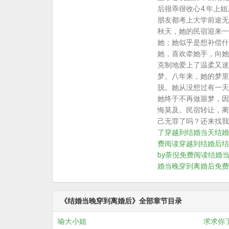
后很乖很收心4.年上
朋友都考上大学前途无
秋天，她的民宿迎来一
她；她似乎是想补偿什
她，喜欢牵她手，向她
克制地爱上了温柔又迷
梦。八年来，她的梦里
脱。她从没想过有一天
她终于不再做噩梦，因
悔莫及。民宿转让，蔺
己无罪了吗？还来找我做什
了
穿越到结婚当天
结婚
费阅读
穿越到结婚后
结
by荼倪免费阅读
结婚
婚当晚穿到离婚后免费
《结婚当晚穿到离婚后》全部章节目录
喻大小姐
求求你