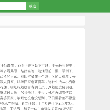
搜索
的神仙颜值，她觉得也不是不可以。不光长得很美，
等多看几眼，结婚当晚，喻烟眼前一黑，晕倒了。
己渣的人家。和闺蜜挤在一个破小区的出租屋，每
跟人拼座、喝醉回家也要拼车，这种生活从小穷奢
有加，喻烟抱着拼富贵的心态，厚着脸皮要倒追。
继续讨人厌，另寻他路。于是，她不再缠着傅韫
富婆回家，喻烟怎么也没想到，平日里看都不愿意
?”啊哦。看文须知：1.年龄差十岁2.互攻3.女
描写，不沾男，和另一位主角确认关系/恢复记忆