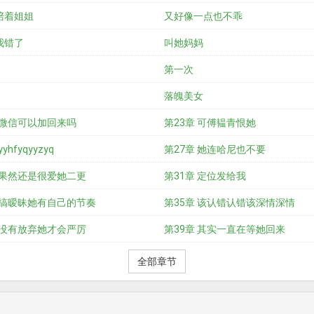
陪着姐姐
又好像一点也不乖
我错了
叫她妈妈
第一次
落魄美女
 微信可以加回来吗
第23章 可傅韫青恨她
yhfyqyyzyq
第27章 她连哈尼也不要
 果然还是很爱她二更
第31章 定位发给我
 搞暧昧她有自己的节奏
第35章 该认错认错该深情深情
 没有放弃她才会严厉
第39章 其实一直在等她回来
全部章节