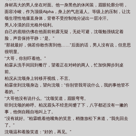
身材高大的男人坐在对面。他一身黑色的休闲装，眉眼轮廓分明，
面容冷峻，作为顶级Alpha，身上的气息逼人。等级上的压制，让沈
颂生理性地僵直身体，背脊不受控制地分泌出一层冷汗。
男人冷漠的目光格外锐利。
自己的底细仿佛在他面前袒露无疑，无处可避，沈颂勉强镇定着
脸，声音保持平静：“是。”
“那就最好，倘若你敢伤害到他……”后面的话，男人没有说，但意思
很明显。
“大哥，你别吓着他。”
柏霖从洗手间回到餐厅，望着正在对峙的两人，忙加快脚步到桌
前。
柏况从沈颂身上转移开视线，不言。
柏霖坐到沈颂身边，望向沈颂：“你别管我哥说什么，我的事他管不
着的。”
“大哥他没有说什么。”沈颂笑道，眉眼弯弯。
听到沈颂的称呼。柏况眉头不经意间蹙了下，八字都还没有一撇的
事，他倒自顾自地叫上了。
“没有就好。”柏霖瞧着他嘴角的笑意，稍微放松下来道，“我先回去
了。”
沈颂温和着脸笑道：“好的，再见。”