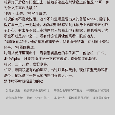
柏霖打开后座车门坐进去，望着前边坐在驾驶座上的柏况：“哥，你
为什么不喜欢沈颂？”
“他配不上你。”柏况直白道。
柏况的确不喜欢沈颂。这个不知道哪里冒出来的普通Alpha，除了长
得好看一点，一无是处。柏况能明显感知到沈颂身上透露出来的狼
子野心。有太多不知天高地厚的人想攀上他们柏家，在他看来，沈
颂也不过是其中之一。没有什么值得让他高看一眼的地方。
“我喜欢他就行，他信息素跟我契合，我要跟他结婚，你别插手管我
的事。”柏霖固执道。
沈颂从餐厅里面出来，看着那辆黑色的车子离开，他微松一口气。
那个Alpha，只要稍微注意一下官方传媒，都会知道他是谁。
柏况，二十八岁，联盟少将。
柏家，帝国联盟有名的世家，出过好几位元帅。现任联盟元帅即将
退位，柏况是下一任元帅的热门候选人之一。
媒体时不时就报道他的动...
异能农场主
徐开慈的头发绿不绿
琴弦金色哪有QTE有用
禅院家主非我莫属
青年呛鼻火辣
抱歉，让你久等了
缠枝牡丹
网恋雌君是反派
龙傲天的病美
人师尊
幼驯染模拟器为何频陷修罗场
女配能有什么坏心思[快穿]
女装勾引直男
室友
将军在上，朕苦不堪言
骑驴列过孤独星球
一口气和八个老攻结婚后
炮