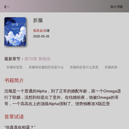
加入书架
折服
孤星血泪
/著
2026-05-26
最新章节：
第70章 第相信
折服的意思
折服和征服的区别是什么
折服的折是什么意思
折服的拼
音
折服 卡门
蛰伏
折服卡门txt
折服造句
折服和蛰伏的区别
折
书籍简介
服啥意思
折腰
折服和臣服的区别
折服和佩服有什么区别
折服怎么
沈颂是一个普通的Alpha，到了正常的婚配年龄，跟一个Omega进
用
折服人心的意思
折服是什么意思解释
折服的近义词
行了联姻，没想到却是出了意外。在结婚前夜，他被Omega的哥
哥，一个高高在上的顶级Alpha强制了。强势独断攻X隐忍受
首章试读
“你真喜欢柏霖？”