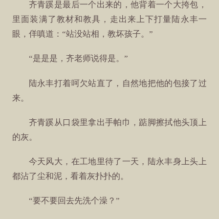
齐青蹊是最后一个出来的，他背着一个大挎包，
里面装满了教材和教具，走出来上下打量陆永丰一
眼，佯嗔道：“站没站相，教坏孩子。”
“是是是，齐老师说得是。”
陆永丰打着呵欠站直了，自然地把他的包接了过
来。
齐青蹊从口袋里拿出手帕巾，踮脚擦拭他头顶上
的灰。
今天风大，在工地里待了一天，陆永丰身上头上
都沾了尘和泥，看着灰扑扑的。
“要不要回去先洗个澡？”