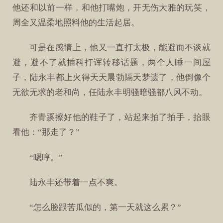
他还和以前一样，和他打嘴炮，开无伤大雅的玩笑，
周全又温柔地照料他的生活起居。
可是在感情上，他又一直打太极，能避而不谈就
避，避不了就插科打诨转移话题，两个人睡一间屋
子，陆永丰都上火得天天晨勃隔天梦遗了，他倒像个
无欲无求的老和尚，任陆永丰明骚暗骚都八风不动。
齐青蹊擦好他的鞋子了，站起来拍了拍手，抬眼
看他：“那走了？”
“嗯哼。”
陆永丰还带着一点不爽。
“怎么脸跟苦瓜似的，第一天就这么累？”