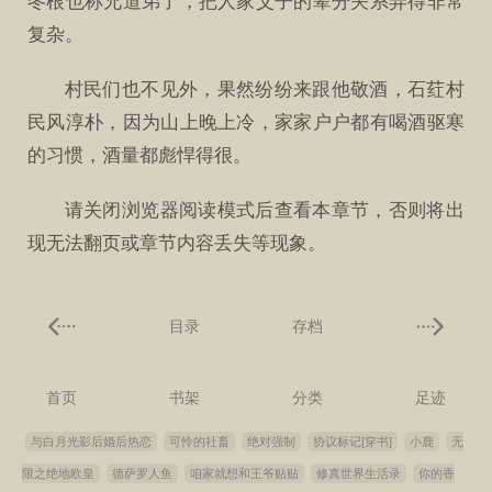
冬根也称兄道弟了，把人家父子的辈分关系弄得非常
复杂。
村民们也不见外，果然纷纷来跟他敬酒，石荭村
民风淳朴，因为山上晚上冷，家家户户都有喝酒驱寒
的习惯，酒量都彪悍得很。
请关闭浏览器阅读模式后查看本章节，否则将出
现无法翻页或章节内容丢失等现象。
目录
存档
首页
书架
分类
足迹
与白月光影后婚后热恋
可怜的社畜
绝对强制
协议标记[穿书]
小鹿
无
限之绝地欧皇
德萨罗人鱼
咱家就想和王爷贴贴
修真世界生活录
你的香