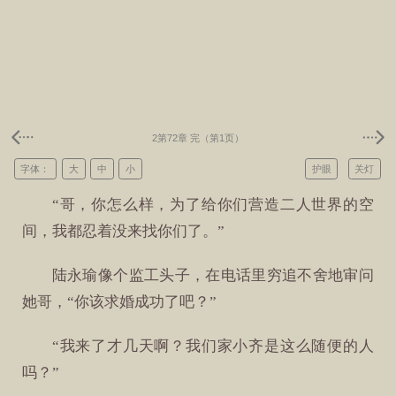
2第72章 完（第1页）
字体：
大
中
小
护眼
关灯
“哥，你怎么样，为了给你们营造二人世界的空
间，我都忍着没来找你们了。”
陆永瑜像个监工头子，在电话里穷追不舍地审问
她哥，“你该求婚成功了吧？”
“我来了才几天啊？我们家小齐是这么随便的人
吗？”