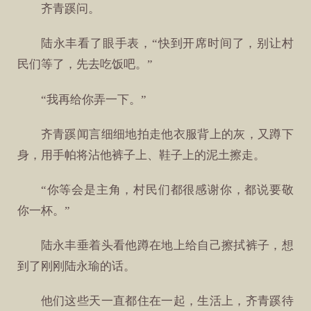
齐青蹊问。
陆永丰看了眼手表，“快到开席时间了，别让村
民们等了，先去吃饭吧。”
“我再给你弄一下。”
齐青蹊闻言细细地拍走他衣服背上的灰，又蹲下
身，用手帕将沾他裤子上、鞋子上的泥土擦走。
“你等会是主角，村民们都很感谢你，都说要敬
你一杯。”
陆永丰垂着头看他蹲在地上给自己擦拭裤子，想
到了刚刚陆永瑜的话。
他们这些天一直都住在一起，生活上，齐青蹊待