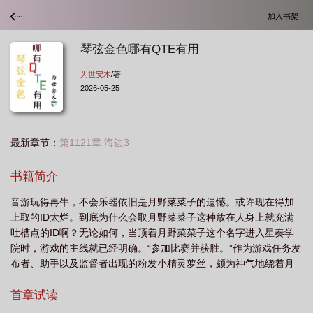
加入书架
琴弦金色哪有QTE有用
为世安木
/著
2026-05-25
最新章节：
第1121章 海边3
书籍简介
音游玩得再牛，不会乐器依旧是月野菜菜子的遗憾。或许现在得加
上取的ID太烂。到底为什么会取月野菜菜子这种放在人身上就充满
吐槽点的ID啊？无论如何，当顶着月野菜菜子这个名字进入星奏学
院时，游戏的主线就已经明确。“参加比赛并获胜。”作为游戏任务发
布者、助手以及监督者出现的粉发小精灵萝丝，颇为神气地绕着月
野菜菜子的脑袋飞了一圈。“认真的？”月野菜菜子抬手让萝丝悬停在
前，“那些可都是天才级别的音乐学员，还有一个拥有金色琴弦加
首章试读
持。”“那怎么了？你可是唯一一个完美通过所有难度的天才级别音游