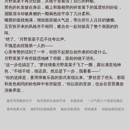
月野菜菜子再次眨眼，从镜子里看清了自己的样貌。
黑色的长发披在身后，额上和脸颊旁的碎发落下的弧度恰到好处，
眉眼清冷却被鼻侧的一颗褐色痣平添了几分柔和。
嘴唇的弧线饱满，增加面容烟火气息，带出些引人注目的慵懒。
五官拆开来的风格并不相同，糅合在一起却拔高了整个画面的韵
味。
“绝了。”月野菜菜子忍不住夸出声。
不愧是由捏脸第一人的——
心里夸赞的话到了一半，却想不起那位创作者的ID是什么。
月野菜菜子有些疑惑地眯了些眼，面前的镜子消失。
“这一步也搞定了。”萝丝绕着月野菜菜子飞了一圈，露出满意地神
色，“不错不错，很还原。然后是下一步，我看看——”
“你的选择是，要用弹奏乐器的形式表现出来。”萝丝歪了些头，那双
和发色相同的粉色眸中有些疑惑，“你以前的音游，也会在背景播放
演奏界面...
被哥哥管教的日子
徐开慈的头发绿不绿
本能游戏
一口气和八个老攻结婚后
青年呛鼻火辣
骑驴列过孤独星球
炮灰自救系统
特殊服务
幼驯染模拟器为
何频陷修罗场
庸俗喜剧
禅院家主非我莫属
你看起来很好日
缠枝牡丹
童
真年代
这个世界还有正常人吗？
论雄虫的专业素养
异能农场主
错落
千