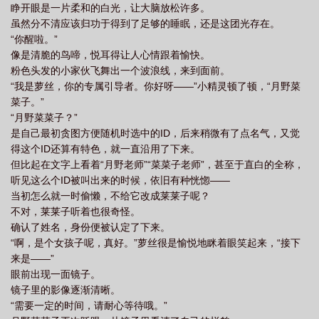
睁开眼是一片柔和的白光，让大脑放松许多。
玩家！”萝丝激动地将脸贴近在月野菜菜子的眼前，“再说了，你演奏
虽然分不清应该归功于得到了足够的睡眠，还是这团光存在。
时候的QTE都将是最高难度，我只不过是将表现形式转化一下而
“你醒啦。”
已。”“嗯……”“让他们见识一下QTE的威力吧！”萝丝退开，将手中的
像是清脆的鸟啼，悦耳得让人心情跟着愉快。
魔法棒朝前指去。“那我的要求？”“意识空间完成的QTE会让你以弹
粉色头发的小家伙飞舞出一个波浪线，来到面前。
奏乐器的形式表现出来。”萝丝动了动举着魔法棒的手示意。“让他们
“我是萝丝，你的专属引导者。你好呀——”小精灵顿了顿，“月野菜
见识一下QTE的威力吧！”月野菜菜子跟着举起手。
菜子。”
————————ooc有，当爽文看就好关于乐器并不专业，尽量不
“月野菜菜子？”
出大错QTE指快速点击反应事件，游戏常用
是自己最初贪图方便随机时选中的ID，后来稍微有了点名气，又觉
得这个ID还算有特色，就一直沿用了下来。
但比起在文字上看着“月野老师”“菜菜子老师”，甚至于直白的全称，
听见这么个ID被叫出来的时候，依旧有种恍惚——
当初怎么就一时偷懒，不给它改成莱莱子呢？
不对，莱莱子听着也很奇怪。
确认了姓名，身份便被认定了下来。
“啊，是个女孩子呢，真好。”萝丝很是愉悦地眯着眼笑起来，“接下
来是——”
眼前出现一面镜子。
镜子里的影像逐渐清晰。
“需要一定的时间，请耐心等待哦。”