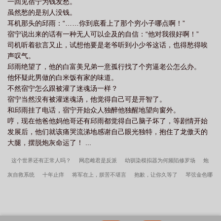
一回见宿宁为钱发愁。
经采访上夸奖自己，美滋滋地把相关内容发朋友圈：我也没那么好
虽然愁的是别人没钱。
～[害羞]萧今栩抱着他：“胡说，没有宝宝哪来的我的今天。”系统看
耳机那头的邱雨：“……你到底看上了那个穷小子哪点啊！”
着原本八年要完成的任务被缩短到四年完成，感叹：“宿主，你真
宿宁说出来的话有一种无人可以企及的自信：“他对我很好啊！”
拼。”萧今栩：不拼怎么养老婆？排雷受很娇妻。双洁双初恋，he。
司机听着欲言又止，试想他要是老爷听到小少爷这话，也得愁得唉
无快穿元素，任何不合理的剧情默认我的私设。小情侣不拆不逆1v1
声叹气。
身心皆是彼此。
邱雨绝望了，他的白富美兄弟一意孤行找了个穷逼老公怎么办。
他怀疑此男做的白米饭有家的味道。
不然宿宁怎么跟被灌了迷魂汤一样？
宿宁当然没有被灌迷魂汤，他觉得自己可是开智了。
和邱雨挂了电话，宿宁开始众人独醉他独醒地望向窗外。
哼，现在他爸他妈他哥还有邱雨都觉得自己脑子坏了，等剧情开始
发展后，他们就该痛哭流涕地感谢自己眼光独特，抱住了龙傲天的
大腿，摆脱炮灰命运了！ ...
这个世界还有正常人吗？
网恋雌君是反派
幼驯染模拟器为何频陷修罗场
炮
灰自救系统
十年止痒
将军在上，朕苦不堪言
抱歉，让你久等了
琴弦金色哪
有QTE有用
一口气和八个老攻结婚后
徐开慈的头发绿不绿
禅院家主非我莫
属
骑驴列过孤独星球
女配能有什么坏心思[快穿]
地府拆迁办
异能农场主
龙傲天的病美人师尊
青年呛鼻火辣
女装勾引直男室友
千秋岁引
缠枝牡