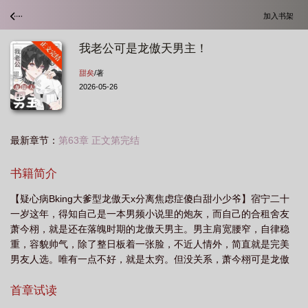
加入书架
我老公可是龙傲天男主！
甜矣
/著
2026-05-26
最新章节：
第63章 正文第完结
书籍简介
【疑心病Bking大爹型龙傲天x分离焦虑症傻白甜小少爷】宿宁二十
一岁这年，得知自己是一本男频小说里的炮灰，而自己的合租舍友
萧今栩，就是还在落魄时期的龙傲天男主。男主肩宽腰窄，自律稳
重，容貌帅气，除了整日板着一张脸，不近人情外，简直就是完美
男友人选。唯有一点不好，就是太穷。但没关系，萧今栩可是龙傲
天，莫欺少年穷，将来他可是整个A市的主宰！宿宁越看越满意，与
其就这样被家里送出去给不认识的人联姻，还不如挑个自己喜欢的
首章试读
——萧今栩就很不错。于是宿宁与萧今栩光速恋爱了。宿宁扶贫穷