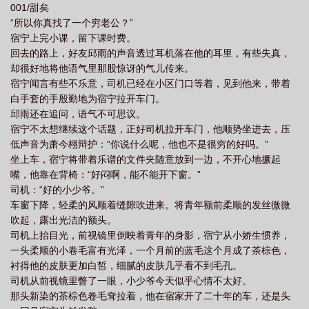
001/甜矣
小子的信息在交际圈不胫而走，他的死对头笑他没眼光，朋友们隐
“所以你真找了一个穷老公？”
隐劝分，宿宁老神在在：“你们懂什么！”他老公可是潜力股！龙傲天
宿宁上完小课，留下课时费。
来的！——萧今栩是快穿局龙傲天系统的金牌员工，完成业绩任务
回去的路上，好友邱雨的声音透过耳机落在他的耳里，有些失真，
后他得以回到自己的原生世界。回来后，他不仅知道剧情还手握系
却很好地将他语气里那股惊讶的气儿传来。
统外挂，在完成东山再起这个成就时一路稳进，不料剧情线里这个
宿宁闻言有些不乐意，司机已经在小区门口等着，见到他来，带着
对他落井下石的小少爷出了变数。小少爷宿宁表里如一，是个空有
白手套的手殷勤地为宿宁拉开车门。
一张脸蛋的漂亮花瓶，干啥啥不行，做个饭都能把空锅干烧，就是
邱雨还在追问，语气不可思议。
个成事不足败事有余的累赘。两人本不该有任何交集，却阴差阳错
宿宁不太想继续这个话题，正好司机拉开车门，他顺势坐进去，压
成为舍友，宿宁还向他表了白。萧今栩想看宿宁想耍什么花招，答
低声音为萧今栩辩护：“你说什么呢，他也不是很穷的好吗。”
应了他的表白，两人正式成为情侣。系统未雨绸缪：“宿主你不要沉
坐上车，宿宁将带着乐谱的文件夹随意放到一边，不开心地撅起
迷美色啊，别忘了我们的任务！”萧今栩：“放心，玩玩而已。”他不
嘴，他靠在背椅：“好闷啊，能不能开下窗。”
可能对一个貌美蠢货动心。随着时间推移，宿宁正如萧今栩所料露
司机：“好的小少爷。”
出马脚，但和他想象中大相径庭——宿宁简直就是黏人精，一天二
车窗下降，轻柔的风顺着缝隙吹进来。将青年额前柔顺的发丝微微
十四小时恨不得都和自己在一起，一见面就扑到自己怀里要亲亲，
吹起，露出光洁的额头。
一口一个“老公”叫的亲热。唯一能让他消停点的，就是萧今栩说自己
司机上抬目光，前视镜里倒映着青年的身影，宿宁从小娇生惯养，
要去上班。上班好啊，上班妙啊，宿宁帮萧今栩打好领带，推着他
一头柔顺的小卷毛富有光泽，一个月前的蓝毛这个月成了茶棕色，
出门，临别前在他的脸上落下一个吻：“老公你要上班加油哦，我在
衬得他的皮肤更加白皙，细腻的皮肤几乎看不到毛孔。
家里等你。”等他的龙傲天老公功成名就，看谁还敢笑他没眼光！*萧
司机从前视镜里瞥了一眼，小少爷今天似乎心情不太好。
总在圈内绝对是个传奇。从一穷二白到商界新贵不过短短几年，更
那头新染的茶棕色卷毛耷拉着，他在宿家开了二十年的车，还是头
是摇身一变成世家萧家的掌门人。宿宁扬眉吐气，看到萧今栩在财