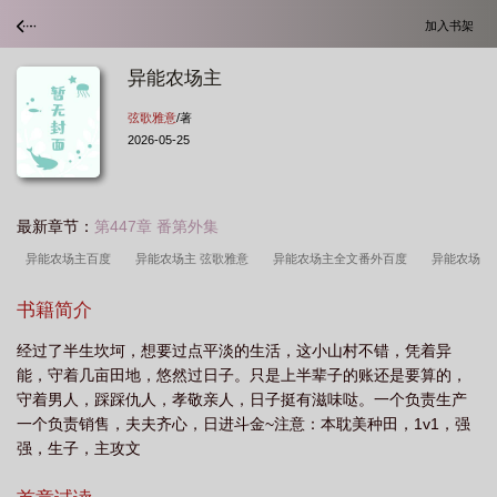
加入书架
异能农场主
弦歌雅意
/著
2026-05-25
最新章节：
第447章 番第外集
异能农场主百度
异能农场主 弦歌雅意
异能农场主全文番外百度
异能农场
主txt百度
异能农场主攻受属性
异能农场主txt
异能农场主by弦歌雅意
书籍简介
txt
异能农场主by弦歌雅意
经过了半生坎坷，想要过点平淡的生活，这小山村不错，凭着异
能，守着几亩田地，悠然过日子。只是上半辈子的账还是要算的，
守着男人，踩踩仇人，孝敬亲人，日子挺有滋味哒。一个负责生产
一个负责销售，夫夫齐心，日进斗金~注意：本耽美种田，1v1，强
强，生子，主攻文