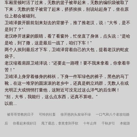
车厢里顿时活了过来，无数的篮子被举起来，无数的编织袋被取了
下来，无数的筐子被背了起来，挤挤挨挨，别说站起身了，坐在原
位上都会被碰到。
卫靖泽拨开眼前划来划去的背篓子，推了推老汉，说：“大爷，是不
是到了？”
老汉睁开迷蒙的眼睛，看了看窗外，忙坐直了身体，点头说：“是哈
是哈，到了撒，这是最后一战了，咱们下车！”
两个人挨到最后才下车，卫靖泽背着自己的大包，提着老汉的蛇皮
袋子。
老汉缩着肩跟卫靖泽说：“还要走一路哩！要不我来拿着，你拿着辛
苦！”
卫靖泽上身穿着修身的棉袄，下身一件军绿色的裤子，黑色的马丁
靴，在这一堆穿的圆滚滚的老乡中，还真是鹤立鸡群，无数人在或
光明正大或悄悄打量他，这附近可没见过这么洋气的后生啊！
“别，大爷，我能行，这么点东西，还真不算啥。”
以前...
被哥哥管教的日子
可怜的社畜
徐开慈的头发绿不绿
一口气和八个老攻结婚
后
你看起来很好日
甩了霸总，拿奖拿到手软
十年止痒
千秋岁引
本能游
戏
庸俗喜剧
错落
华胥拾遗
这个世界还有正常人吗？
论雄虫的专业素养