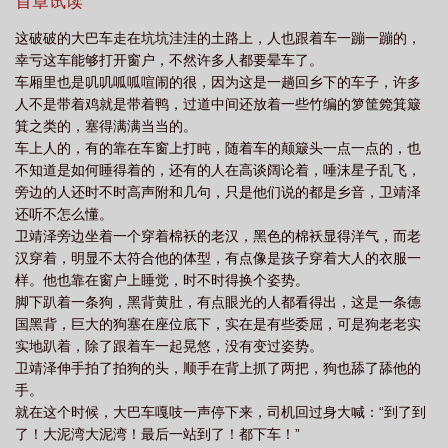
首章试读
这破破的大巴车走在坑坑洼洼的土路上，人也跟着车一蹦一蹦的，
幸亏这车能够打开窗户，不然许多人都要晕车了。
车厢里也是叽叽呱呱喧闹的很，因为这是一趟回乡下的车子，许多
人不是带着鸡就是带着鸭，过道中间还放着一些竹编的箩筐箢箕簸
箕之类的，塞得满满当当的。
车上人的，有的靠在车窗上打盹，随着车的颠簸头一点一点的，也
不知道是如何睡得着的，还有的人在高谈阔论着，唾沫星子乱飞，
旁边的人还时不时高声附和几句，只是他们说的都是乡音，卫靖泽
还听不怎么懂。
卫靖泽旁边坐着一个穿着棉袄的老汉，黑色的棉袄显得洋气，而老
汉穿着，明显不太符合他的体型，有点像是孩子穿着大人的衣服一
样。他也靠在窗户上睡觉，时不时得换个姿势。
脚下趴着一条狗，黑背黄肚，有点眼光的人都看得出，这是一条德
国黑背，巨大的狗塞在座位底下，实在是有些委屈，可是狗老老实
实地趴着，除了跟着车一起晃悠，没有变过姿势。
卫靖泽伸手拍了拍狗的头，顺手在背上抓了两把，狗也舔了舔他的
手。
就在这个时候，大巴车嘎吱一声停下来，司机回过身大喊：“到了到
了！大泥湾大泥湾！最后一站到了！都下车！”