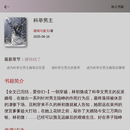
加入书架
科举男主
珊瑚与夏天
/著
2025-06-16
最新章节：
赚钱钱了
成为科举文男主嫡母后百度
成科举文男主的童养
成为科举文男主嫡母后珊瑚
与夏天
成为科举文男主嫡母后讲的什么
成为科举文男主嫡母后txt
成为科
书籍简介
举文男主嫡母后全文免费阅读
成为科举文男主嫡母后完整版
科举男主
成为
【全文已完结，爱你们~】一朝穿越，林初微成了科举文男主的反派
科举文男主嫡母后番外
成为科举文男主嫡母后书包网
成为科举文男主嫡母后笔
嫡母，在做出一系列针对男主陆峥的作死行为后，最终落得被休弃
趣阁
成为科举文男主嫡母后免费阅读
成为科举文男主嫡母后书山楼阁
成为
的凄惨下场。且刚穿来不久的林初微就被人告知，她那远在泉州的
科举文男主嫡母后无弹窗
成为科举文男主嫡母后格格党
成为科举文男主嫡母后
便宜爹爹趁火打劫，在她上花轿之前，敲诈了夫婿陆今安三万两白
银。林初微：……已经可以预见远嫁后的艰难生活。好在养子陆峥
晋江
成为科举文男主嫡母后推荐
成为科举文男主嫡母后免费
是科举文男主，终日与书本为伴，对府中诸事毫无兴趣；夫婿陆今