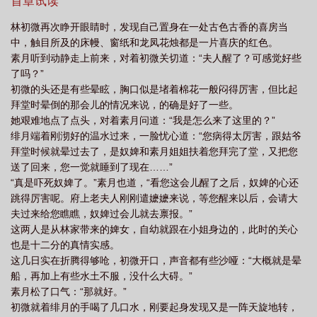
安远在京城钻营夺嫡大计，一年都不见得回来一次，更不会找她麻
首章试读
烦。按着书中设定，她的丈夫和便宜儿子都是世所罕见的才貌双
林初微再次睁开眼睛时，发现自己置身在一处古色古香的喜房当
全，一个杀伐果断，手腕卓绝；一个智力超群，厚积薄发。这样的
中，触目所及的床幔、窗纸和龙凤花烛都是一片喜庆的红色。
极品男主配置不是她此等凡人能随便消受得起的，远离主角团是每
素月听到动静走上前来，对着初微关切道：“夫人醒了？可感觉好些
个炮灰女配应有的职业素养。林初微为人从不打无把握之仗，积极
了吗？”
存钱准备后路的同时早早写下和离书，根据实际情况每日增增减
初微的头还是有些晕眩，胸口似是堵着棉花一般闷得厉害，但比起
减。正值皇帝年迈立储之际，朝堂内外总有风波，家里一直还算风
拜堂时晕倒的那会儿的情况来说，的确是好了一些。
平浪静，直到有一天，她那长达三页的和离书被发现了……其他：
她艰难地点了点头，对着素月问道：“我是怎么来了这里的？”
儿子不是男主的，但是属于女主的。存稿中新文《成为科举文男配
绯月端着刚沏好的温水过来，一脸忧心道：“您病得太厉害，跟姑爷
长姐后》求预收：一朝穿越，苏宜成了科举文男配的长姐，因为有
拜堂时候就晕过去了，是奴婢和素月姐姐扶着您拜完了堂，又把您
一个脑子不灵光且事事针对男主的弟弟，要被连累全家的那种。苏
送了回来，您一觉就睡到了现在……”
宜看着这老实的爸，生病的妈，懵懂的弟弟，破碎的家……人也跟
“真是吓死奴婢了。”素月也道，“看您这会儿醒了之后，奴婢的心还
着碎了一下。就在父母商议砸锅卖铁凑钱攒束脩，准备送弟弟去往
跳得厉害呢。府上老夫人刚刚遣嬷嬷来说，等您醒来以后，会请大
学堂开启科考之路时，看过原文的苏宜直接出手将二人拦下。“他这
夫过来给您瞧瞧，奴婢过会儿就去禀报。”
方面没有天分。我行，还是我上吧。”
这两人是从林家带来的婢女，自幼就跟在小姐身边的，此时的关心
也是十二分的真情实感。
这几日实在折腾得够呛，初微开口，声音都有些沙哑：“大概就是晕
船，再加上有些水土不服，没什么大碍。”
素月松了口气：“那就好。”
初微就着绯月的手喝了几口水，刚要起身发现又是一阵天旋地转，