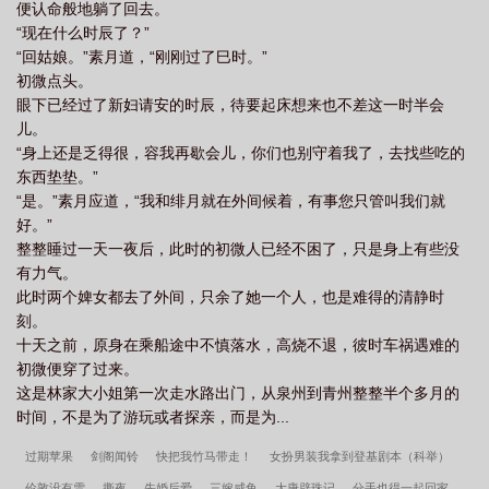
便认命般地躺了回去。
“现在什么时辰了？”
“回姑娘。”素月道，“刚刚过了巳时。”
初微点头。
眼下已经过了新妇请安的时辰，待要起床想来也不差这一时半会
儿。
“身上还是乏得很，容我再歇会儿，你们也别守着我了，去找些吃的
东西垫垫。”
“是。”素月应道，“我和绯月就在外间候着，有事您只管叫我们就
好。”
整整睡过一天一夜后，此时的初微人已经不困了，只是身上有些没
有力气。
此时两个婢女都去了外间，只余了她一个人，也是难得的清静时
刻。
十天之前，原身在乘船途中不慎落水，高烧不退，彼时车祸遇难的
初微便穿了过来。
这是林家大小姐第一次走水路出门，从泉州到青州整整半个多月的
时间，不是为了游玩或者探亲，而是为...
过期苹果
剑阁闻铃
快把我竹马带走！
女扮男装我拿到登基剧本（科举）
伦敦没有雪
撕夜
先婚后爱
三嫁咸鱼
大唐辟珠记
分手也得一起回家