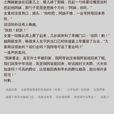
土陶碗被放在旧案几上，獾儿捧了那碗，舀起一勺待要往嘴里送时
想起他阿姊，那勺子晃晃悠悠换个方向：“阿姊，你吃。”
女童却没甚胃口，摇头：“你吃吧，阿姊不饿，一会等阿母回来再
吃。”
说话间外边有人唤她。
“奴奴！奴奴！”
女童一咕噜从席上爬了起来，几步就奔到了草棚门口：“信田！豹！”
她两眼发亮，唤着来人名字的当口已经快速趿上草履迎了出去，“大
家商议得如何？咱们走吗？我阿母可说了要走吗？”
一迭声的发问。
“我家要走。县官许士卒都归家，我阿母说没准我阿翁就回来了呢。
我们回里中等消息，若是我阿翁能回来，听说能封大夫爵。大夫你
知道吗？可高的爵位，比里魁田典和亭长的爵位都高，能分得许多
田宅！”
叫豹...
先婚后爱
女扮男装我拿到登基剧本（科举）
分手也得一起回家
过期苹果
被楼下帅哥冷脸敲门后
伦敦没有雪
臣好柔弱啊
快把我竹马带走！
追星少
女婚姻实录
青春简史·森林唱游
心痒
长风渡
三嫁咸鱼
恶魔在恋爱
主
播又在崩剧情「快穿」
[足球]踢球为了养家糊口
大厨在年代文里当保姆
大唐辟