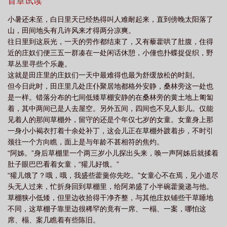
得如何？咱们走吗？我阿母可说了要走吗？”一迭声的发问。——讲
首章试读
溪
西汉种田日常讲什么
西汉种田日常正版阅读
西汉种田日常无防盗章
述汉二年因饥荒卖身为田奴的一对母女，作为汉五年高祖登基后颁
小暑还未至，白日里天已经热得叫人难耐起来，直到傍晚太阳落了
布的“释奴诏”受益者，重新恢复良籍成为庶民，重返家乡将生活撑持
txt
西汉种田日常by随云溪
西汉种田日常更新txt
西汉种田日常txt200
西
山，田间地头有几许风来才得两分凉爽。
起来的故事。也是汉初长安百姓生活图景的一个呈现。这次尝试不
汉种田日常261章
西汉种田日常免费阅读
西汉种田日常全文免费阅读
西汉
往日里到这辰光，一天的劳作都结束了，又有藜藿哄了肚腹，住得
架空，母女双主角、双视角，角色卡设置不了，在这里增补说明。
近的庄奴们便三五一群凑在一处闲话休憩，小僮也扑蝶捉促织，野
种田日常随云溪笔趣阁
西汉种田日常随云溪讲的什么
西汉种田日常txt百
前几章因有许多秦汉相关的背景呈现，行文相对古意些，后续行文
草丛里寻些个乐趣。
会更趋轻松向，阅读不会觉得累。专栏完结文：《古代山居种田养
度
西汉种田日常晋江
西汉种田日常免费阅读全文
西汉种田日常 百
这就是田庄里的庄奴们一天中最难得也最为舒缓放松的时刻。
娃日常》
度
西汉种田日常201随云溪
西汉种田日常 随云溪
但今日此时，田庄里几处庄仆聚居地都格外安静，桑林旁这一处也
是一样。错落分布的七间低矮草棚安静的在桑林旁的黄土地上匍匐
着，其中两间已是人去屋空。另外五间，四间也不见人影儿。仅能
见着人的那间草棚外，留守的还是个年仅七岁的女童。女童身上那
一身小小褐衣打着十余处补丁，这会儿正在草棚外踱着步，不时引
颈往一个方向瞧，面上是与年龄不甚相符的焦灼。
“阿姊。”身后草棚里一个两三岁小儿探出头来，唤一声阿姊后就揉着
肚子眼巴巴看着女童，“獾儿好饿。”
“獾儿饿了？哦，哦，我盛些藿羹你先吃。”女童心不在焉，见小道尽
头无人过来，忙折身回到草棚里，给阿弟盛了小半碗藿羹递与他。
草棚狭小低矮，但里边收拾得干净齐整，与其他庄奴铺些干草睡地
不同，这草棚子靠里边很稀罕的竟有一席、一榻、一案，哪怕这
席、榻、案几瞧着有些陈旧。