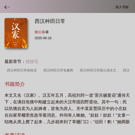
加入书架
西汉种田日常
随云溪
/著
2025-06-16
最新章节：
授授宅
西汉种田日常格格党
西汉种田日常笔趣阁
西汉种田日常随云溪全文
西汉
种田日常最新
西汉种田日常书包网
西汉种田日常随云溪TXT
西汉种田日常
书籍简介
随云溪百度
西汉种田日常随云溪22
西汉种田日常类似
西汉种田日常随云
本文又名《汉家》。汉五年五月，高祖刘邦一道“罢兵赐复诏”通传天
溪晋江
西汉种田日常百度
西汉种田日常全本txt
随云溪西汉种田日
下，在满目疮痍中刚建立起来的大汉帝国四野震动。其中一句：民
常
西汉种田日常无错版
西汉种田日常夸克
西汉种田日常讲的什么
西汉
以饥饿自卖为人奴婢者，皆免为庶人。关中某富贾田庄中的小庄奴
种田日常随云溪免费阅读
西汉种田日常随云溪txt
西汉种田日常TXT
西汉种
在自家草棚里焦急等着消息。外间有人唤她。“奴奴！奴奴！”女童一
咕噜从席上爬了起来，几步就奔到了草棚门口：“信田！豹！”她两眼
田日常 随云溪 笔趣阁
西汉种田日常提取码
西汉种田日常260txt
西汉种田
发亮，唤着来人名字的当口已经快速趿上草履迎了出去，“大家商议
日常资源
西汉种田日常作者随云溪
西汉种田日常txt
西汉种田日常随云