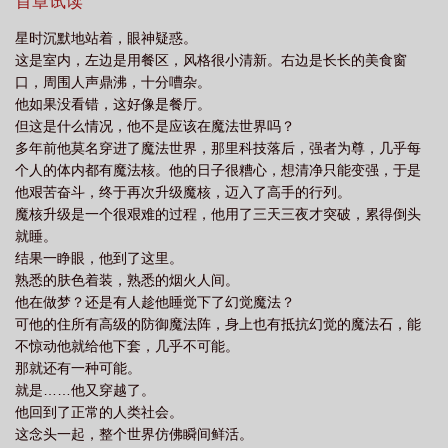
【系统99，成功绑定宿主】【宿主请按要求攻略任务对象，否则抹
首章试读
鱼一身反骨by一世华裳晋江
咸鱼一身反骨完整版
咸鱼一身反骨免费完整
杀】符修宁心里一笑，思考怎么解决这一个，却听到了接下来的对
星时沉默地站着，眼神疑惑。
话。星时：“太好了！炸酱面！”系统：“宿主……”星时：“是炸酱面的
版
咸鱼一身反骨by一世华裳讲的什么
咸鱼一身反骨全文番外
咸鱼一身反
这是室内，左边是用餐区，风格很小清新。右边是长长的美食窗
味道！”系统：“宿主，请你……”星时：“啊啊啊炸酱面！”系统：“你
骨by一世华裳
咸鱼一身反骨无错无防盗
咸鱼一身反骨全文免费阅读
咸鱼
口，周围人声鼎沸，十分嘈杂。
有听见我说话吗？”星时：“闭嘴，今天谁都别想拦着我吃炸酱面！”
他如果没看错，这好像是餐厅。
一身反骨免费番外
咸鱼一身反骨未删减
咸鱼一身反骨晋江
咸鱼一身反骨番
系统：“启动一级惩罚程序，倒计时3秒。”星时站着没动。片刻后，
但这是什么情况，他不是应该在魔法世界吗？
他诚恳发问：“还没好吗，难道你们的时间流速和我们不一样？”系
外txt百度
咸鱼一身反骨番外
咸鱼一身反骨讲的什么
咸鱼一身反骨笔趣
多年前他莫名穿进了魔法世界，那里科技落后，强者为尊，几乎每
统：“？”符修宁：“？”系统卡了一下：“你没事？”星时：“哦，这意思
阁
咸鱼一身反骨TXT
咸鱼一身反骨txt番外
咸鱼一身反骨txt无删减
咸
个人的体内都有魔法核。他的日子很糟心，想清净只能变强，于是
是已经惩罚完了呗，就这啊？”他开心：“那我去买炸酱面了，拜拜~”
他艰苦奋斗，终于再次升级魔核，迈入了高手的行列。
鱼一身反骨by一世华裳免费阅读
咸鱼一身反骨番外TXT
咸鱼一身反骨by
系统有点紊乱：“……不是，你为什么会没事？！”
魔核升级是一个很艰难的过程，他用了三天三夜才突破，累得倒头
就睡。
结果一睁眼，他到了这里。
熟悉的肤色着装，熟悉的烟火人间。
他在做梦？还是有人趁他睡觉下了幻觉魔法？
可他的住所有高级的防御魔法阵，身上也有抵抗幻觉的魔法石，能
不惊动他就给他下套，几乎不可能。
那就还有一种可能。
就是……他又穿越了。
他回到了正常的人类社会。
这念头一起，整个世界仿佛瞬间鲜活。