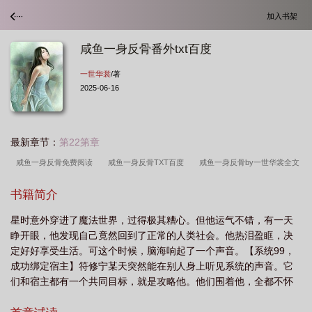
加入书架
咸鱼一身反骨番外txt百度
一世华裳
/著
2025-06-16
最新章节：
第22第章
咸鱼一身反骨免费阅读
咸鱼一身反骨TXT百度
咸鱼一身反骨by一世华裳全文
免费阅读
咸鱼一身反骨番外笔趣阁无弹窗
咸鱼一身反骨by一世华裳百
书籍简介
度
咸鱼一身反骨一世华裳
咸鱼一身反骨txt笔趣阁
咸鱼一身反骨一世华裳
星时意外穿进了魔法世界，过得极其糟心。但他运气不错，有一天
免费阅读
咸鱼一身反骨百度
咸鱼一身反骨by一世华裳TXT
咸鱼一身反骨旧
睁开眼，他发现自己竟然回到了正常的人类社会。他热泪盈眶，决
钢笔文学
咸鱼一身反骨by笔趣阁
咸鱼一身反骨全文TXT番外
咸鱼一身反骨
定好好享受生活。可这个时候，脑海响起了一个声音。【系统99，
剧透
咸鱼一身反骨TXT资源免费
咸鱼一身反骨TX
咸鱼一身反骨全文
成功绑定宿主】符修宁某天突然能在别人身上听见系统的声音。它
们和宿主都有一个共同目标，就是攻略他。他们围着他，全都不怀
TXT
咸鱼一身反骨txt百度
咸鱼一身反骨笔趣阁无弹窗
咸鱼一身反骨
好意。他逗猫似的虐了一批又一批，这天又听见了熟悉的开场——
txt
咸鱼一身反骨全文txt
咸鱼一身反骨一世华棠
咸鱼一身反骨 百度
咸