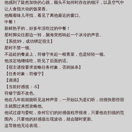
他感到了陡然加快的心跳，额头不知何时存在的细汗，以及空气中
让人食指大动的饭菜香。
他顺着味儿寻找，看见了离他最近的窗口。
中餐！
新鲜热乎的，好多年没吃过的中餐！
星时脚尖往那边一转，脑海突然响起一个冰冷的声音。
【系统99，成功绑定宿主】
星时不禁一顿。
不远处的餐桌上，符修宁夹起一根青菜，也是轻轻一顿。
他淡定地继续吃，听见了后面的话。
【宿主请按要求攻略任务对象，否则抹杀】
【任务对象：符修宁】
【滴滴】
【当前好感值：-5】
符修宁面不改色。
他在几年前就能听见这种声音，一开始以为是幻听，但很快那些宿
主就围过来想攻略他。
他试过虚与委蛇，奈何它们的好感值程序很准，只要他在扫描的范
围内，只要他的好感值出现波动，就会随时更新。
这导致他无论表现...