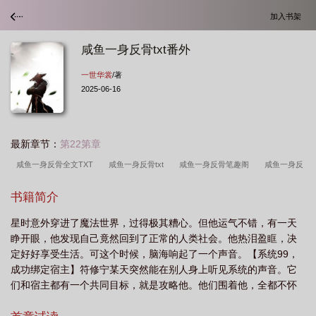
加入书架
咸鱼一身反骨txt番外
一世华裳
/著
2025-06-16
最新章节：
第22第章
咸鱼一身反骨全文TXT
咸鱼一身反骨txt
咸鱼一身反骨笔趣阁
咸鱼一身反
骨 百度
咸鱼一身反骨by笔趣阁
咸鱼一身反骨txt百度
咸鱼一身反骨TXT资
书籍简介
源免费
咸鱼一身反骨TXT
咸鱼一身反骨一世华裳
咸鱼一身反骨by
咸鱼
星时意外穿进了魔法世界，过得极其糟心。但他运气不错，有一天
一身反骨全文TXT番外
咸鱼一身反骨番外笔趣阁无弹窗
咸鱼一身反骨番
睁开眼，他发现自己竟然回到了正常的人类社会。他热泪盈眶，决
外
咸鱼一身反骨by一世华裳百度
咸鱼一身反骨by一世华裳TXT
咸鱼一身
定好好享受生活。可这个时候，脑海响起了一个声音。【系统99，
反骨全文免费阅读
咸鱼一身反骨全文番外
咸鱼一身反骨全文txt
咸鱼一身
成功绑定宿主】符修宁某天突然能在别人身上听见系统的声音。它
们和宿主都有一个共同目标，就是攻略他。他们围着他，全都不怀
反骨剧透
咸鱼一身反骨txt番外
咸鱼一身反骨一世华裳免费阅读
咸鱼一身
好意。他逗猫似的虐了一批又一批，这天又听见了熟悉的开场——
反骨免费完整版
咸鱼一身反骨番外txt百度
咸鱼一身反骨by一世华裳讲的什