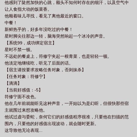
他感到了陡然加快的心跳，额头不知何时存在的细汗，以及空气中
让人食指大动的饭菜香。
他顺着味儿寻找，看见了离他最近的窗口。
中餐！
新鲜热乎的，好多年没吃过的中餐！
星时脚尖往那边一转，脑海突然响起一个冰冷的声音。
【系统99，成功绑定宿主】
星时不禁一顿。
不远处的餐桌上，符修宁夹起一根青菜，也是轻轻一顿。
他淡定地继续吃，听见了后面的话。
【宿主请按要求攻略任务对象，否则抹杀】
【任务对象：符修宁】
【滴滴】
【当前好感值：-5】
符修宁面不改色。
他在几年前就能听见这种声音，一开始以为是幻听，但很快那些宿
主就围过来想攻略他。
他试过虚与委蛇，奈何它们的好感值程序很准，只要他在扫描的范
围内，只要他的好感值出现波动，就会随时更新。
这导致他无论表现...