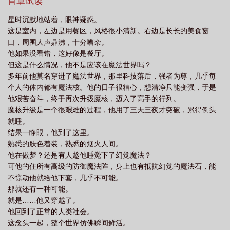
【系统99，成功绑定宿主】【宿主请按要求攻略任务对象，否则抹
首章试读
么
咸鱼一身反骨txt无删减
咸鱼一身反骨一世华棠
咸鱼一身反骨笔趣阁无
杀】符修宁心里一笑，思考怎么解决这一个，却听到了接下来的对
星时沉默地站着，眼神疑惑。
话。星时：“太好了！炸酱面！”系统：“宿主……”星时：“是炸酱面的
弹窗
咸鱼一身反骨by一世华裳全文免费阅读
咸鱼一身反骨晋江
咸鱼一身
这是室内，左边是用餐区，风格很小清新。右边是长长的美食窗
味道！”系统：“宿主，请你……”星时：“啊啊啊炸酱面！”系统：“你
反骨无错无防盗
咸鱼一身反骨TX
咸鱼一身反骨by一世华裳免费阅读
咸鱼
口，周围人声鼎沸，十分嘈杂。
有听见我说话吗？”星时：“闭嘴，今天谁都别想拦着我吃炸酱面！”
他如果没看错，这好像是餐厅。
一身反骨免费番外
咸鱼一身反骨by一世华裳晋江
咸鱼一身反骨txt笔趣阁最新
系统：“启动一级惩罚程序，倒计时3秒。”星时站着没动。片刻后，
但这是什么情况，他不是应该在魔法世界吗？
他诚恳发问：“还没好吗，难道你们的时间流速和我们不一样？”系
章节
咸鱼一身反骨完整版
咸鱼一身反骨TXT百度
咸鱼一身反骨未删
多年前他莫名穿进了魔法世界，那里科技落后，强者为尊，几乎每
统：“？”符修宁：“？”系统卡了一下：“你没事？”星时：“哦，这意思
减
咸鱼一身反骨百度
咸鱼一身反骨讲的什么
咸鱼一身反骨txt笔趣
个人的体内都有魔法核。他的日子很糟心，想清净只能变强，于是
是已经惩罚完了呗，就这啊？”他开心：“那我去买炸酱面了，拜拜~”
他艰苦奋斗，终于再次升级魔核，迈入了高手的行列。
阁
咸鱼一身反骨番外TXT
咸鱼一身反骨by一世华裳
咸鱼一身反骨免费阅
系统有点紊乱：“……不是，你为什么会没事？！”
魔核升级是一个很艰难的过程，他用了三天三夜才突破，累得倒头
读
就睡。
结果一睁眼，他到了这里。
熟悉的肤色着装，熟悉的烟火人间。
他在做梦？还是有人趁他睡觉下了幻觉魔法？
可他的住所有高级的防御魔法阵，身上也有抵抗幻觉的魔法石，能
不惊动他就给他下套，几乎不可能。
那就还有一种可能。
就是……他又穿越了。
他回到了正常的人类社会。
这念头一起，整个世界仿佛瞬间鲜活。