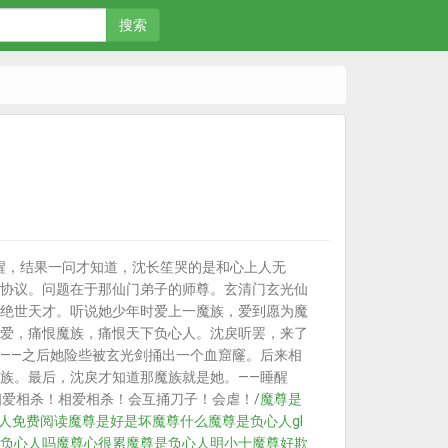
搜索
醒，结果一问才知道，沈长笙哭的是和心上人无
协议。问题在于那仙门弟子的师尊。玄清门玄光仙
绝世天才。听说她少年时爱上一魔族，爱到愿为魔
爱，痛恨魔族，痛恨天下负心人。沈戾听罢，来了
——之后她险些被玄光剑捅出一个血窟窿。后来相
族。最后，沈戾才知道那魔族就是她。——睡醒
爱相杀！相爱相杀！会互捅刀子！会虐！/
魔尊是
人免费阅读
魔尊是好是坏
魔尊什么
魔尊是负心人gl
负心人吗
魔尊心很累
魔尊是负心人明小十
魔尊好欺