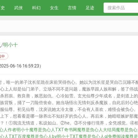
历史
武侠
科幻
女生
言情
足迹
人
/
明小十
载中
025-06-16 16:59:23）
时，唯一的弟子沈长笙跪在床前哭得伤心。她以为沈长笙是哭自己沉睡不
心上人却是仙门弟子。立场不同不是问题，魔族早跟人族和解，签了停战
杀邪祟、救良善，嫉恶如仇、心冷如雪。玄光仙尊少年成名，是剑道上的
族背叛，捅了一刀险些丧命。她当场悟出无情剑反杀魔族，自此后封心绝
服仙尊。初见仙尊，沈戾说她太冷太傲，不会有人喜欢，难怪会被负心。
上下，想看看是哪一脉养出不知好歹的负心人。再后来，她暗暗嫉妒那魔
？！①我流无情道，私设如山。②he。③不分修行境界，全凭感觉。④相
心人作者明小十
魔尊是负心人TXT奇书网
魔尊是负心人大结局
魔尊是负心
心人TXT百度
魔尊是负心人by明小十TXT
魔尊是负心人gl免费阅读
魔尊是