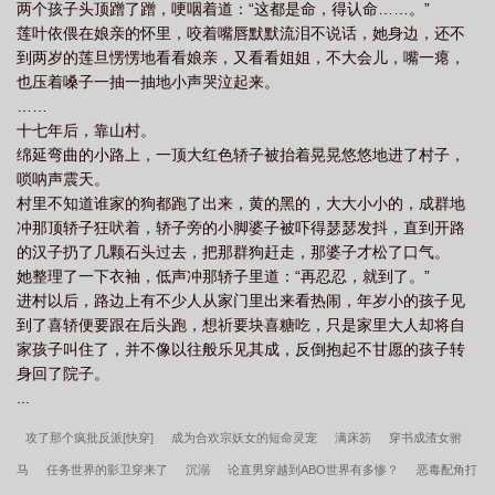
两个孩子头顶蹭了蹭，哽咽着道：“这都是命，得认命……。”
的儿子听说了，不远万里赶回来，天天去他家安慰他。楼下宠物店
莲叶依偎在娘亲的怀里，咬着嘴唇默默流泪不说话，她身边，还不
网红帅老板知道了，亲自下厨，天天给他送饭。公司年轻有为的总
到两岁的莲旦愣愣地看看娘亲，又看看姐姐，不大会儿，嘴一瘪，
经理获悉了，天天给他放假，要陪他出去散心。……刘岁岁都很心
也压着嗓子一抽一抽地小声哭泣起来。
动，可是他不敢接受。因为他的死老公变成了鬼，天天恶狼一样守
……
着他。***刘岁岁是个没心没肺的木头美人，看谁好看就跟谁好，好
十七年后，靠山村。
了没两天，看见更好看的就甩了换人。连倾花了一年时间才让他记
绵延弯曲的小路上，一顶大红色轿子被抬着晃晃悠悠地进了村子，
住自己的名字，两年时间追到他，又花了两年时间才娶到他。五年
唢呐声震天。
了，只牵过小手，吻过嘴唇。还没睡过，自己就死了，他不甘心。
村里不知道谁家的狗都跑了出来，黄的黑的，大大小小的，成群地
***夜夜被迫和鬼缠绵。不久后，刘岁岁惊恐地发现自己怀孕了。他
冲那顶轿子狂吠着，轿子旁的小脚婆子被吓得瑟瑟发抖，直到开路
瞒着他的死老公，想尽办法要打掉这个鬼胎。直到后来，死鬼老公
的汉子扔了几颗石头过去，把那群狗赶走，那婆子才松了口气。
阴测测地告诉他，这孩子是他上亿遗产的唯一继承人。刘岁岁去手
她整理了一下衣袖，低声冲那轿子里道：“再忍忍，就到了。”
术室的脚步一顿，改去了保胎门诊。
进村以后，路边上有不少人从家门里出来看热闹，年岁小的孩子见
到了喜轿便要跟在后头跑，想祈要块喜糖吃，只是家里大人却将自
家孩子叫住了，并不像以往般乐见其成，反倒抱起不甘愿的孩子转
身回了院子。
...
攻了那个疯批反派[快穿]
成为合欢宗妖女的短命灵宠
满床笏
穿书成渣女驸
马
任务世界的影卫穿来了
沉溺
论直男穿越到ABO世界有多惨？
恶毒配角打