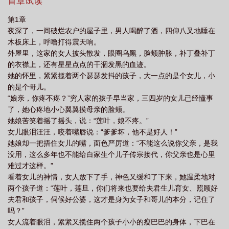
来和他圆房。他吓得要死，自然是不想去的。但婆婆往死里打他，
首章试读
番外txt
被迫嫁人后我被宠上天全本完结—— by苏子小姐
被迫嫁给牌位后陈霜
去求助爹娘也无济于事。莲旦无依无靠的，只好去了。***住进庙里
第1章
当晚，一片漆黑中，莲旦脸色煞白地看见本来锁好的屋门被推开，
行是谁
被迫嫁给牌位后免费阅读
被迫嫁给牌位后 林沁人 txt
被迫嫁人后我
夜深了，一间破烂农户的屋子里，男人喝醉了酒，四仰八叉地睡在
一个白影飘到了他面前，血腥和腐烂的味道扑面而来。莲旦怕得满
被宠上天晋江
被迫嫁人
被迫嫁给牌位后作者林沁人
被迫嫁给牌位后林沁人
木板床上，呼噜打得震天响。
眼是泪，嘴唇颤抖地张开，却发不出声，只用嘴型叫了声：“相公。”
外屋里，这家的女人披头散发，眼圈乌黑，脸颊肿胀，补丁叠补丁
最新章节更新时间表
被迫嫁给男神免费阅
被迫嫁给反派后全文阅读免费
被
白影低头看了他一阵，冰冷的枯骨一般的手指抚上莲旦的脆弱的脖
的衣襟上，还有星星点点的干涸发黑的血迹。
颈，扯开了他衣衫……。这一晚，莲旦咬牙忍了过去。***一月后，
迫嫁给反派后gl
被迫嫁给男神阅读
被迫嫁给排位后by
被迫嫁给牌位后全文
她的怀里，紧紧揽着两个瑟瑟发抖的孩子，大一点的是个女儿，小
莲旦果真有了身孕。陈老太婆喜出望外，对他格外的好，再不打他
免费阅读
被迫嫁给男神后
的是个哥儿。
骂他，还给他做好吃的。可莲旦自己一点也不高兴，反而镇日惶
“娘亲，你疼不疼？”穷人家的孩子早当家，三四岁的女儿已经懂事
恐、心神不定。只有他知道，他那相公已经化成了恶鬼。那晚，庙
了，她心疼地小心翼翼摸母亲的脸颊。
里到处是血肉残肢，地狱一般。那些和尚如牲口般，被屠戮殆尽。
她娘苦笑着摇了摇头，说：“莲叶，娘不疼。”
***生出了大胖孙子后，陈老太婆喜出望外，出门显摆时被门槛拌了
女儿眼泪汪汪，咬着嘴唇说：“爹爹坏，他不是好人！”
一跤，摔到卧床不起了。路过村子的郎中过来瞧了瞧，给抓了副
她娘却一把捂住女儿的嘴，面色严厉道：“不能这么说你父亲，是我
药。莲旦问他婆婆什么时候能好，那长相清秀、身材却高大的年轻
没用，这么多年也不能给白家生个儿子传宗接代，你父亲也是心里
郎中，双目如鹰隼般盯着他看了一阵，在莲旦有些慌神后，目光又
难过才这样。”
移向他怀中的孩子，异常专注，声音冰冷缓缓道：“不会好了。”隔
看着女儿的神情，女人放下了手，神色又缓和了下来，她温柔地对
天，陈老太婆的儿子便死而复生，回家了。[已开段评，收藏文章即
两个孩子道：“莲叶，莲旦，你们将来也要给夫君生儿育女、照顾好
可留评]说明：1、不是灵异文。2、感情线为主，大量种田，少量江
夫君和孩子，伺候好公婆，这才是身为女子和哥儿的本分，记住了
湖。《老公嘎了以后》升棺发财死老公生前儒雅宽容死后小心眼子
吗？”
死鬼攻X颜控、谁都没钱重要、表面又美又诱又花心实际缺心眼受***
女人流着眼泪，紧紧又揽住两个孩子小小的瘦巴巴的身体，下巴在
刘岁岁的老公死了，就在结婚当天死的。邻居老两口在京大读博士