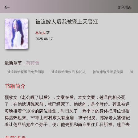
加入书架
被迫嫁人后我被宠上天晋江
林沁人
/著
2025-06-17
最新章节：
荷荷包
被迫嫁给反派后免费阅读
被迫嫁给牌位后 林沁人
被迫嫁给反派后免费
被
迫嫁给大佬后我躺赢了免费阅读
被迫嫁给牌位后讲的什么
被迫嫁给牌位后林沁
书籍简介
人
被迫嫁给牌位后林沁晋江
被迫嫁给牌位后作者林沁人全文
被迫嫁给牌位
预收文《老公嘎了以后》，文案在后。本文文案：莲旦的相公死
后by
被迫嫁给牌位后林沁
被迫嫁给牌位后番外
被迫嫁给反派以后全文阅
了，在他嫁进陈家前，就已经死了。他嫁的，是个牌位。莲旦被逼
读免费
被迫嫁给牌位后by林沁人
被迫嫁人后我被宠上天免费阅读
被迫嫁
每晚搂着个冰冷的牌位睡觉，时日久了，热乎乎的身体把牌位也捂
给牌位后txt资源链接
被迫嫁人后我被宠上天
被迫嫁给牌位后 txt
被迫嫁给
得温热起来。***靠山村村东头有座庙，求子很灵。陈家老太婆惦记
着让莲旦给她生个孙子，便让他去那和尚庙里住几日祈福。莲旦去
牌位后by林沁人百度
被迫嫁给牌位后林
被迫嫁给牌位后晋江手机版
被迫
庙里上香时，偷听到了大和尚跟婆婆说，能让他那死鬼相公晚上回
嫁给牌位后林沁人 著
被迫嫁给牌位后作者林沁人笔趣阁
被迫嫁给牌位后正文