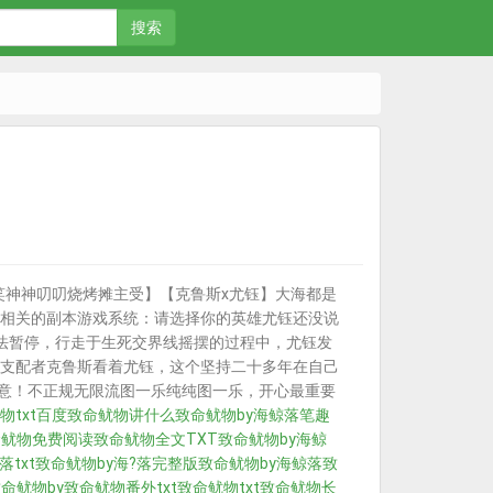
搜索
笑神神叨叨烧烤摊主受】【克鲁斯x尤钰】大海都是
相关的副本游戏系统：请选择你的英雄尤钰还没说
无法暂停，行走于生死交界线摇摆的过程中，尤钰发
支配者克鲁斯看着尤钰，这个坚持二十多年在自己
【注意！不正规无限流图一乐纯纯图一乐，开心最重要
物txt百度
致命鱿物讲什么
致命鱿物by海鲸落笔趣
命鱿物免费阅读
致命鱿物全文TXT
致命鱿物by海鲸
txt
致命鱿物by海?落完整版
致命鱿物by海鲸落
致
命鱿物by
致命鱿物番外txt
致命鱿物txt
致命鱿物长