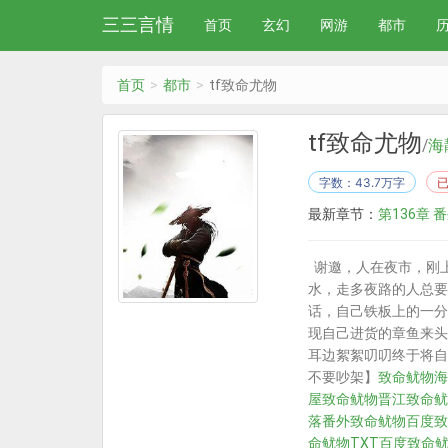
三三言情
首页
玄幻
网游
都市
首页
都市
tf致命尤物
tf致命尤物
/
海
字数：43.7万字
最新章节：
第136章 
谢邀，人在夜市，刚上
水，走多夜路的人总要
话，自己铁板上的一分
现自己进货的章鱼来头
耳边絮絮叨叨终于将自己
不要吵架】
致命鱿物海
屋
致命鱿物晋江
致命鱿
落番外
致命鱿物百度
致
命鱿物TXT百度
致命