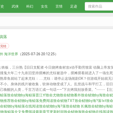
历史
武侠
科幻
女生
言情
足迹
鶄落
已完结
番外 海洋世界
（2025-07-26 20:12:25）
铁板，三分熟【旧日支配者·今日烧烤食材攻x动手勤劳致富·动脑上帝发
撞鬼大年二十九依旧坚持摆摊的尤钰被选中，摆摊摆着就进入了一场生死
熟章鱼就站了起来尤钰：……尤钰：请停止这场闹剧OK？但游戏开始就
不小。身体的残片被收集，软体动物变成了人。乱世战斗和平打工，旧日
唤醒的人类，千言万语汇成一句话——“下次烤我别放香菜。”-------
鲸落
致命鱿物by海鲸落晋江
tf致命尤物
致命鱿物番外
致命鱿物by海
致命鱿
物推荐
致命鱿物by海鲸落免费阅读
致命鱿物TXT
致命鱿物by海?落txt
致
命鱿物by海鲸落在线阅读
致命鱿物by海?落
致命鱿物 长佩
致命鱿物by海鲸落
鱿物海鲸落全文免费阅读最新章节更新时间
致命鱿物海
致命鱿物在线阅读
致