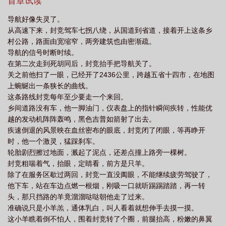
大的孩子，竟然是封竞寻找多年的小外甥。*封竞想要小外甥，更想
首章试读
夏星燃
捡到豪门小少爷以后 by
捡到豪门小崽子by
捡到豪门小崽子by三拾
要夏星燃。可夏星燃带着小外甥跑了。武打小生vs影视公司老板崽
导航好像失灵了。
是攻的小外甥，舅甥俩心眼都多感情线为主，不会那么快发现崽的
叁番外
捡到豪门的崽崽后我成了豪门团宠
捡到豪门走丢的小少爷以后晋
从高速下来，封竞驾车七拐八绕，从国道到省道，接着开上这条乡
身世
江
捡到豪门小崽子真甜短剧免费观看
捡到豪门走丢的小少爷之后63章
捡
村公路，路面由宽缩窄，两旁建筑也由密渐疏。
导航的信号时断时续。
到豪门小崽子笔趣阁
捡到豪门小崽子by三拾叁讲了什么
在第二次走到死胡同后，封竞抬手把导航关了。
关之前他扫了一眼，已经开了2436公里，跨越五省十四市，在地图
上蜿蜒出一条狭长的曲线。
这条路线封竞每年至少要走一个来回。
乡间道路没有车，他一脚油门，仪表盘上的指针瞬间疾转，性能优
越的发动机阵阵轰鸣，黑色吉普如箭射了出去。
疾速倒退的风景映在血丝密布的眼底，封竞闭了闭眼，等再睁开
时，他一个激灵，猛踩刹车。
轮胎剧烈擦过地面，溅起了泥点，还差点撞上路旁一棵树。
封竞粗喘着气，抬眼，定睛看，前方是只羊。
除了在服务区歇过两回，封竞一直没阖眼，不能继续疲劳驾驶了，
他下车，站在车边点燃一根烟，刚吸一口就听踢踢踏踏，再一转
头，那只挡路的羊竟溜溜哒哒朝他走了过来。
准确说只是小羊羔，通体乳白，叫人看着就想伸手去摸一摸。
这小羊瞧着倒不怕人，围着封竞转了个圈，前腿抬高，粉嫩的鼻翼