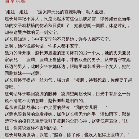
石头完结文：BG东穆江山系列：INPUTTYPE=buttonVALUE=千金
首章试读
么
石头与水最好看的是哪篇
欢喜记全文免费阅读 石头与水
欢喜记事有声
记OnClick=window.open(\\"http://www.jjwxc.net/onebook.php?
“姐姐，姐姐……”这哭声无比的哀婉动听，动人至极。
novelid=1966081\\")BL同人：INPUTTYPE=buttonVALUE=和珅
书
欢喜记事男主母亲是谁
欢喜记事TXT
欢喜记得事全文免费阅读
欢喜
赵长卿年纪不算大，只是比起床前这位肌肤如雪、绿鬓如云正当年
OnClick=window.open(\\"http://www.jjwxc.net/onebook.php?
记好看吗
欢喜记事类似搞笑
欢喜记txt百度免费
欢喜记事池夫人是
华的女子就枯槁的仿若秋日黄叶了，她很想阖一阖眼，休息片刻，
novelid=1332323\\")INPUTTYPE=buttonVALUE=红楼之林家谨玉
却被这哭声扰的无一刻安宁。
谁
欢喜记事讲的什么故事
欢喜记事TXT百度资源
欢喜记石头与水免费阅
OnClick=window.open(\\"http://www.jjwxc.net/onebook.php?
赵长卿知道，心中不安宁的不只是她，许多人都不安宁。
novelid=1140079\\")BL大凤王朝系列：
读
欢喜记事好看吗
欢喜记 石头与水在线阅读
欢喜记石头与水全文免费阅
是啊，她不说那句话，许多人都不安宁。
INPUTTYPE=buttonVALUE=嫡子难为
读
欢喜记事百度
欢喜记事苏锦真实身份是什么
欢喜记石头与水百度
勉力的睁开眼，赵长卿虚虚的望向床前的另一个人，她的丈夫兼舅
OnClick=window.open(\\"http://www.jjwxc.net/onebook.php?
家表兄——凌腾。凌腾正当盛年，才貌双全的男子。从未曾守在她
盘
欢喜记事男女主身世
欢喜记免费阅读无弹窗
欢喜记赵长卿到底和谁
novelid=1453293\\")INPUTTYPE=buttonVALUE=皇帝难为
床边的男人，此时安坐在她床边，眼睛里却装着另一个女人，她的
OnClick=window.open(\\"http://www.jjwxc.net/onebook.php?
了
欢喜记TXT百度
欢喜记事赵诩和谢景宸是什么关系
欢喜记讲的什
同胞妹妹——赵蓉。
novelid=1624722\\")INPUTTYPE=buttonVALUE=巧言令色
么
欢喜记事 木嬴
欢喜记事池夫人的身份是什么
欢喜记全文免费阅
赵长卿终于提起一丝力气，强力道，“凌腾，待我死后，你便娶了赵
OnClick=window.open(\\"http://www.jjwxc.net/onebook.php?
读
蓉吧。”
欢喜记蛋糕
欢喜记 番外
欢喜记事东乡侯的真实身份
欢喜记事全文
novelid=2128552\\")BL修仙系列：INPUTTYPE=buttonVALUE=神
这句话终于唤回凌腾的眼神，凌腾望向赵长卿，目光中有那么一分
仙日子OnClick=window.open(\\"http://www.jjwxc.net/onebook.php?
免费阅读无弹窗
欢喜记事全文免费阅读
欢喜记事免费阅读
欢喜记事人物关
说不清道不明的意味，赵长卿却是明白的。
novelid=1771543\\")石头的新开在填文：BG言情：
系图
欢喜记番外
欢喜记 石头与水讲的什么
欢喜记事里面老夫人的真实身
母亲凌氏陡然暴出一声尖厉的哭泣，“我的女儿啊——”
INPUTTYPE=buttonVALUE=美人记
份
欢喜记事谢景宸真实身份
朝朝欢喜记
欢喜记事女主是公主吗
欢喜记
赵蓉也跟着哭的愈发凄婉，抓住赵长卿无力的手，泪如雨下，那楚
OnClick=window.open(\\"http://www.jjwxc.net/onebook.php?
楚可怜的模样又重新吸引了凌腾的全部心神，赵蓉低声哀泣，“姐
事笔趣阁
novelid=2467112\\")同人：INPUTTYPE=buttonVALUE=红楼之开国
欢喜记男主角是谁
美人欢喜记
欢喜记石头与水百度
欢喜记事
姐，你莫说这样不吉利的话。”
风云OnClick=window.open(\\"http://www.jjwxc.net/onebook.php?
TXT盘
欢喜记事苏锦谢景宸版
欢喜记事唐氏的真实身份
欢喜记每个人物结
赵长卿唇角微动，叹道，“赵蓉，除了你，也没人配得上凌腾了。”
novelid=1956983\\")石头的专栏：INPUTTYPE=buttonVALUE=千山