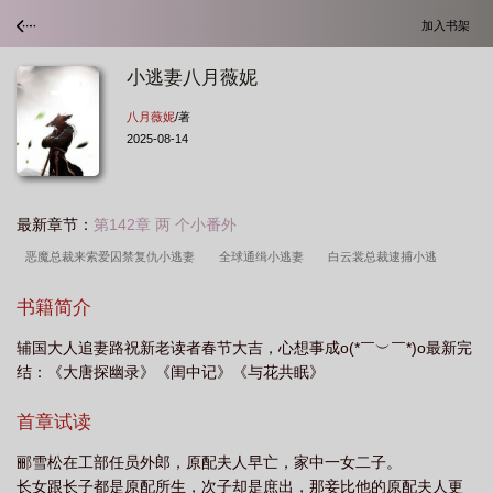
加入书架
小逃妻八月薇妮
八月薇妮
/著
2025-08-14
最新章节：
第142章 两 个小番外
恶魔总裁来索爱囚禁复仇小逃妻
全球通缉小逃妻
白云裳总裁逮捕小逃
妻
小逃妻短剧
揣崽消失三年
逮捕小逃妻
周总的掌心小逃妻
霸情恶
书籍简介
少调教小逃妻
小逃妻桓素舸为什么嫁给女主的爹
小逃妻讲的什么
总裁的小
辅国大人追妻路祝新老读者春节大吉，心想事成o(*￣︶￣*)o最新完
逃妻
致命霸宠全球通缉小逃妻
小逃妻八月薇妮讲的什么
与亿万总裁同枕早
结：《大唐探幽录》《闺中记》《与花共眠》
安
冷酷少主霸宠小逃妻
小逃妻八月薇妮剧情解析
小逃妻 八月薇妮
小
逃妻桓素舸的结局
小逃妻八月薇妮讲什么
小逃妻漠北大雁免费阅读
黑道总
首章试读
裁的十年小逃妻
穿成霸总小逃妻
总裁爆宠小逃妻
世子爷的蜜糖小逃
郦雪松在工部任员外郎，原配夫人早亡，家中一女二子。
妻
小逃妻全文阅读
乔爷满城缉小逃妻
总裁的天价小逃妻
冷肃将军的乖
长女跟长子都是原配所生，次子却是庶出，那妾比他的原配夫人更