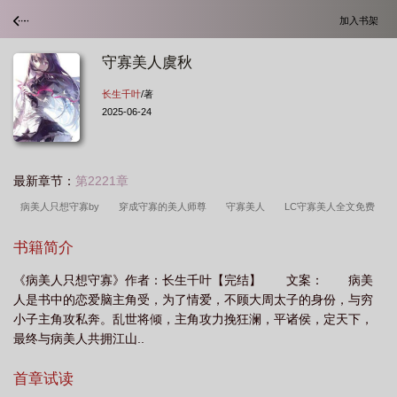
加入书架
守寡美人虞秋
长生千叶
/著
2025-06-24
最新章节：
第2221章
病美人只想守寡by
穿成守寡的美人师尊
守寡美人
LC守寡美人全文免费
阅读
美人Omega守寡多年
美人只想捂紧马甲txt
守寡美人虞秋
LC守寡
书籍简介
美人虞秋
美人只想守寡漫画
美人只想靠脸吃饭
守寡美人虞龙风
病美人
《病美人只想守寡》作者：长生千叶【完结】 文案： 病美
只想守寡
LC守寡美人
lc守寡美人
美人守寡后 酸橙
守寡美人免费阅
人是书中的恋爱脑主角受，为了情爱，不顾大周太子的身份，与穷
读
小子主角攻私奔。乱世将倾，主角攻力挽狂澜，平诸侯，定天下，
最终与病美人共拥江山..
首章试读