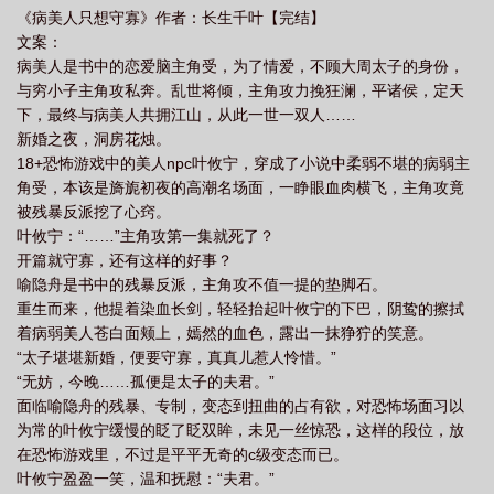
《病美人只想守寡》作者：长生千叶【完结】
文案：
病美人是书中的恋爱脑主角受，为了情爱，不顾大周太子的身份，
与穷小子主角攻私奔。乱世将倾，主角攻力挽狂澜，平诸侯，定天
下，最终与病美人共拥江山，从此一世一双人……
新婚之夜，洞房花烛。
18+恐怖游戏中的美人npc叶攸宁，穿成了小说中柔弱不堪的病弱主
角受，本该是旖旎初夜的高潮名场面，一睁眼血肉横飞，主角攻竟
被残暴反派挖了心窍。
叶攸宁：“……”主角攻第一集就死了？
开篇就守寡，还有这样的好事？
喻隐舟是书中的残暴反派，主角攻不值一提的垫脚石。
重生而来，他提着染血长剑，轻轻抬起叶攸宁的下巴，阴鸷的擦拭
着病弱美人苍白面颊上，嫣然的血色，露出一抹狰狞的笑意。
“太子堪堪新婚，便要守寡，真真儿惹人怜惜。”
“无妨，今晚……孤便是太子的夫君。”
面临喻隐舟的残暴、专制，变态到扭曲的占有欲，对恐怖场面习以
为常的叶攸宁缓慢的眨了眨双眸，未见一丝惊恐，这样的段位，放
在恐怖游戏里，不过是平平无奇的c级变态而已。
叶攸宁盈盈一笑，温和抚慰：“夫君。”