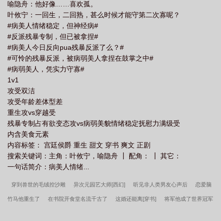
喻隐舟：他好像……喜欢孤。
叶攸宁：一回生，二回熟，甚么时候才能守第二次寡呢？
#病美人情绪稳定，但神经病#
#反派残暴专制，但已被拿捏#
#病美人今日反向pua残暴反派了么？#
#可怜的残暴反派，被病弱美人拿捏在鼓掌之中#
#病弱美人，凭实力守寡#
1v1
攻受双洁
攻受年龄差体型差
重生攻vs穿越受
残暴专制占有欲变态攻vs病弱美貌情绪稳定抚慰力满级受
内含美食元素
内容标签： 宫廷侯爵 重生 甜文 穿书 爽文 正剧
搜索关键词：主角：叶攸宁，喻隐舟 ┃ 配角： ┃ 其它：
一句话简介：病美人情绪...
穿到兽世的毛绒控沙雕
异次元园艺大师[西幻]
听见非人类男友心声后
恋爱脑
竹马他重生了
在书院开食堂名流千古了
这婚还能离[穿书]
将军他成了世界冠军
[竞技]
七零，恶毒男配被知青大佬心尖宠
直男穿进万人迷修罗场
剑修也得乖乖