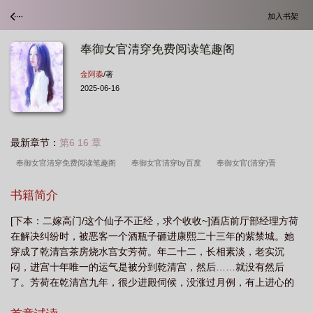
加入书架
奉御女官清穿免费阅读笔趣阁
金阿淼
/著
2025-06-16
最新章节：
第6 16 章
奉御女官清穿免费阅读笔趣阁
奉御女官清穿by百度
奉御女官(清穿)晋
江
奉御女官(清穿)番外资源
奉御女官(清穿)无错完整版
奉御女官清穿百
书籍简介
度
奉御女官清穿txt金阿淼番外
奉御女官清穿金阿淼
奉御女官(清穿)by金阿
[下本：二嫁高门/这个仙子不正经，求个收收~]酒店前厅部经理方荷
淼
奉御女官清穿芳荷无防盗
奉御女官清穿格格党
奉御女官(清穿)作者金阿
在解决纠纷时，被恶客一个酒瓶子砸进康熙二十三年的紫禁城。她
淼
奉御女官(清穿)晋江文学城
奉御女官清穿 完整版免费阅读西红柿网
奉御
穿成了乾清宫茶房烧水宫女芳荷。年二十二，长相素淡，老实沉
女官(清穿)方荷
奉御女官(清穿)TXT
奉御是什么官职
奉御女官(清穿)免费
闷，进宫十年唯一的运气是被分到乾清宫，然后……就没有然后
了。芳荷在乾清宫九年，很少进殿伺候，没涨过月例，有上进心的
阅读笔趣阁
奉御女官清穿番外
奉御女官清穿 金阿淼
奉御女官(清
宫女甚至都懒得为难她。连康熙身边的大总管梁九功看到她，都要
穿)txt
奉御女官(清穿)金阿淼
奉御女官(清穿)书包网
奉御女官(清穿)80-