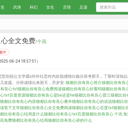
历史
武侠
科幻
女生
言情
足迹
良心全文免费
/
个讯
载中
025-06-24 18:57:51）
型别扭公主学霸x对外社恐对内欢脱感情白痴分班考那天，丁斯时深知以
几道题。分班成绩出来那天，乔岁安..
猫都比你有良心简介
猫都比你有良
有良心txt
猫都比你有良心免费阅读
猫都比你有良心好看吗
猫都比你有良心
心txt百度资源
猫都比你有良心是be还是he
猫都比你有良心晋江
猫都比你
猫都比你有良心内容
猫都比你有良心番外
猫都比你有良心的说说
猫都比你
读笔下文学
猫都比你有良心全文免费阅读
猫都比你有良心百度txt
猫都比你
都比你有良心结局是什么
猫都比你有良心txt百度
猫都比你有良心 个讯 免
讯免费
猫都比你有良心结局
猫都比你有良心讲的什么