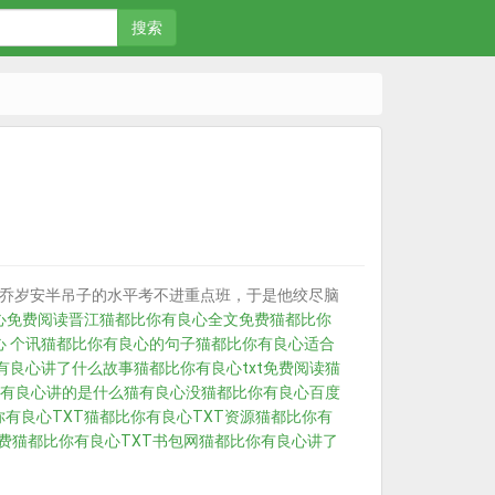
搜索
乔岁安半吊子的水平考不进重点班，于是他绞尽脑
心免费阅读晋江
猫都比你有良心全文免费
猫都比你
 个讯
猫都比你有良心的句子
猫都比你有良心适合
有良心讲了什么故事
猫都比你有良心txt免费阅读
猫
有良心讲的是什么
猫有良心没
猫都比你有良心百度
有良心TXT
猫都比你有良心TXT资源
猫都比你有
费
猫都比你有良心TXT书包网
猫都比你有良心讲了