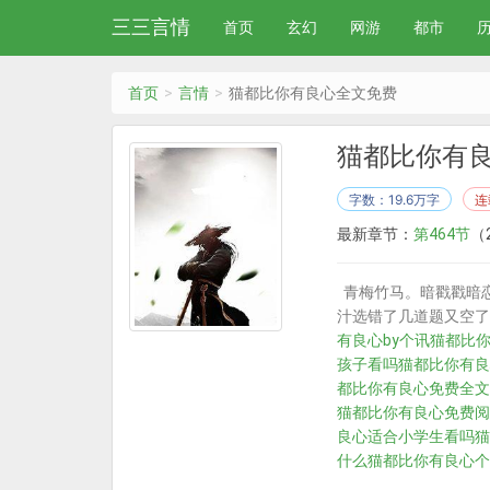
三三言情
首页
玄幻
网游
都市
首页
言情
猫都比你有良心全文免费
猫都比你有
字数：19.6万字
连
最新章节：
第464节
（2
青梅竹马。暗戳戳暗恋
汁选错了几道题又空了
有良心by个讯
猫都比你
孩子看吗
猫都比你有良
都比你有良心免费全文
猫都比你有良心免费阅
良心适合小学生看吗
猫
什么
猫都比你有良心个