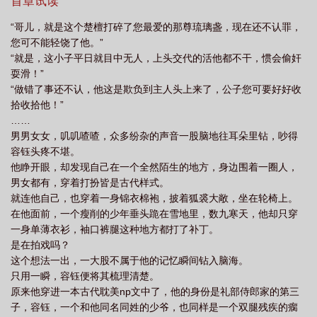
活活拖死。他穿过来时，恶毒少爷正把书中未来的新皇，此刻隐姓
首章试读
想活了by棺木完结了吗
恶毒炮灰他不想活了by棺免费阅读
恶毒炮灰他不想活
埋名在容府当下人的攻一，按在雪地之中狠狠教训。为了活命，容
“哥儿，就是这个楚檀打碎了您最爱的那尊琉璃盏，现在还不认罪，
钰应该……自然不可能。容钰红唇微勾，握着鞭子对着主角攻狠狠
了提取码
恶毒炮灰他不想活了by棺木
恶毒炮灰他不想活了by棺木阅读笔趣
您可不能轻饶了他。”
抽了下去。不好意思，他不想活。没有求生欲的残疾疯批受vs比受
阁
恶毒炮灰他不想活了是1v1吗
“就是，这小子平日就目中无人，上头交代的活他都不干，惯会偷奸
还疯的攻受是双性
耍滑！”
“做错了事还不认，他这是欺负到主人头上来了，公子您可要好好收
拾收拾他！”
……
男男女女，叽叽喳喳，众多纷杂的声音一股脑地往耳朵里钻，吵得
容钰头疼不堪。
他睁开眼，却发现自己在一个全然陌生的地方，身边围着一圈人，
男女都有，穿着打扮皆是古代样式。
就连他自己，也穿着一身锦衣棉袍，披着狐裘大敞，坐在轮椅上。
在他面前，一个瘦削的少年垂头跪在雪地里，数九寒天，他却只穿
一身单薄衣衫，袖口裤腿这种地方都打了补丁。
是在拍戏吗？
这个想法一出，一大股不属于他的记忆瞬间钻入脑海。
只用一瞬，容钰便将其梳理清楚。
原来他穿进一本古代耽美np文中了，他的身份是礼部侍郎家的第三
子，容钰，一个和他同名同姓的少爷，也同样是一个双腿残疾的瘸