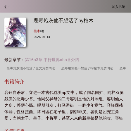
加入书架
恶毒炮灰他不想活了by棺木
棺木
/著
2026-04-14
最新章节：
第16o3章 平行世界abo番外四
恶毒炮灰他不想活了全文免费阅读
恶毒炮灰他不想活了by棺木免费阅读
恶毒
炮灰他不想活了by棺木全文免费阅读
恶毒炮灰他不想活了txt
恶毒炮灰他不想
书籍简介
活了by棺木阅读
恶毒炮灰他不想活了by棺木阅读全文
恶毒炮灰他不想活了笔
容钰自杀后，穿进一本古代耽美np文中，成了同名同姓、同样双腿
趣阁
恶毒炮灰他不想活了免费阅读
恶毒炮灰他不想活了by棺木TXT
恶毒炮
残疾的恶毒少爷。他同父异母的二哥容玥是他的对照组。容玥仙人
灰他不想活了by卫京檀
恶毒炮灰他不想活了by棺木全文
恶毒炮灰他不想活了
之姿，菩萨心肠。呼朋引友，打马游街，一腔少年意气。容钰腿残
TXT
恶毒炮灰他不想活了容钰楚檀
恶毒炮灰他不想活了by棺木完整版
恶毒
体弱，性格扭曲。终日困在宅子里，阴郁乖戾。容玥是团宠主角
受，当朝太子、皇子、小将军，甚至未来的新皇都是他的攻。容钰
炮灰他不想活了 by棺木
恶毒炮灰他不想活了讲的什么
恶毒炮灰他不想活了无
是恶毒炮灰，最后会被年轻的皇帝，剜去双眼与膝盖，受尽鞭刑，
删减全文免费阅读笔趣阁
恶毒炮灰他不想活了免费阅读by棺木
恶毒炮灰他不