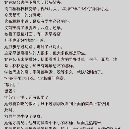
她在站台边停下脚步，转头望去。
周围梧桐枝桠交错，视线尽头，“星海中学”几个字隐隐可见。
今天是高一的分班考。
这条梧桐小道，是所有学生必经的路。
沈芮宁看了眼腕表，八点，还早。
她看了眼路对面，有一家早餐店。
肚子也正好“咕噜”一叫。
她踱步穿过马路，走到了路对面。
这家早饭店排队的人很多，但大多数都是学生。
她在队伍末尾排好，抬眼看着上方的早餐菜单，包子、豆浆、油
条，林林总总，却没有她最想吃的那样。
学校周边的店，手脚都利索，没等多久，就快轮到她了。
“小伙子要吃什么。”老板嗓门亮堂。
“饭团。”
饭团？
沈芮宁一愣，还有饭团？
她最喜欢吃的饭团，只不过刚刚没看到上面的菜单上有饭团。
此时。
前面的男生侧了侧身。
她这才看见，他身前摆着个不小的木桶，里面是热糯米。