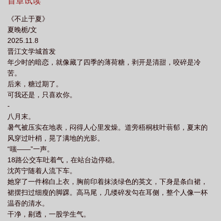
望向他时，都遥不可及。她从来没想过，有一天那束光会照在她身
首章试读
上。只不过夏天很短，他也是。那天，沈芮宁仰起脸，说得云淡风
《不止于夏》
轻：“我知道，你只是一时兴起……”——只是，我信了。转身之后，
夏晚栀/文
她那场持续了整整三年的暗恋，在十八岁的盛夏里，悄然落幕。*时
2025.11.8
光变迁，沈芮宁也没想到他们还会有重逢的时候。那个雨夜，他推
晋江文学城首发
门而入，褪去青涩，更显矜贵从容。隔着喧嚣人群，他的目光始终
年少时的暗恋，就像藏了四季的薄荷糖，剥开是清甜，咬碎是冷
只落在一人身上。散场后的公交车站，大雨滂沱。凛冽光影里，陈
苦。
西曜执一把伞，缓步徐行而来。雨声浩大，世界喧嚣，沈芮宁耳边
后来，糖过期了。
传来一道清晰的男声。“这些年，我只后悔一件事——”“当年没能让
可我还是，只喜欢你。
你相信，我是真的喜欢你。”*原来有些人，有些爱，如四季流转。夏
-
天错过多少次都没关系，因为秋天，总会如约而至。他也一样。他
八月末。
的喜欢，始于盛夏，却从不止于夏。【阅读指南】1.暗恋成真｜破镜
暑气被压实在地表，闷得人心里发燥。道旁梧桐枝叶蓊郁，夏末的
重圆｜校园到都市｜双向成长2.男女主均有不完美之处，请勿过度指
风穿过叶梢，晃了满地的光影。
责角色。3.校园量偏多4.SC｜HE5.所有界线都在允许范围内【尊重
“嗤——”一声。
每位读者的意愿，不喜欢可以移去寻找新的作品～】
18路公交车吐着气，在站台边停稳。
沈芮宁随着人流下车。
她穿了一件棉白上衣，胸前印着抹淡绿色的英文，下身是条白裙，
裙摆扫过细瘦的脚踝。高马尾，几缕碎发勾在耳侧，整个人像一杯
温吞的清水。
干净，剔透，一股学生气。