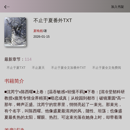
加入书架
不止于夏番外TXT
夏晚栀
/著
2026-01-15
最新章节：
114
不止于夏TXT
不止夏天
不止于夏全文加番外TXT
不止于夏全文免费阅
读
不止于夏免费阅读
不止于夏夏晚栀大结局
不止于夏夏晚栀
不止于夏
书籍简介
夏晚栀TXT
不止于夏全文免费阅读笔趣阁
不止于夏全文免费阅读TXT
不止
■沈芮宁x陈西曜■上卷：[温吞敏感×轻慢不羁]■下卷：[清冷坚韧科研
夏天是什么意思
不止于夏番外TXT
不止于夏by夏晚栀
不止于夏全文免费阅
教授x腹黑专情业界精英]■暗恋成真｜从校园到都市｜破镜重圆*高一
读最新章节
不止于夏全文
不止于夏全文TXT
不止于夏百度
不止于夏
那年，蝉声正盛。沈芮宁的世界里，悄悄亮起了一束光。那束光，
TXT百度
不止于夏夏晚栀沈芮宁
不止于夏讲的什么
不止于夏番外百
有个名字，叫陈西曜。他像盛夏最清冽的风，随性、坦荡；也像盛
夏最炙热的太阳，耀眼、热烈。可这束光落在她身上时，却带着薄
度
不止于夏全文加番外免费阅读
不止于夏TXT资源
荷糖般的清凉与温柔。她将这份心动藏得很深，很深。深到每一次