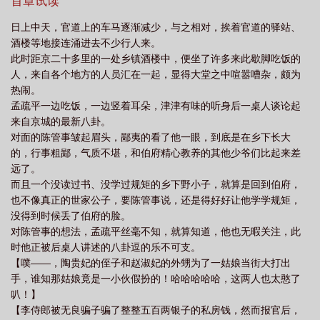
把他放在眼里时，孟疏平惊讶的在心里想道，“不会吧不会吧？好歹
首章试读
也是伯府呢！怎么这下人还不如乡下土地主家里的，一点规矩都没
日上中天，官道上的车马逐渐减少，与之相对，挨着官道的驿站、
有，祖父是怎么管人的？”孟伯爷刀子似的目光蹭的一下看向小管
酒楼等地接连涌进去不少行人来。
事，小管事脸色一白，扑通跪在了地上。当府上姨娘可怜巴巴的为
此时距京二十多里的一处乡镇酒楼中，便坐了许多来此歇脚吃饭的
陷害孟疏平的子女向孟爹求情时，孟疏平猛的一震，浑身起鸡皮疙
人，来自各个地方的人员汇在一起，显得大堂之中喧嚣嘈杂，颇为
瘩，“噫～，好矫揉造作的演技，我爹原来就吃这一套的吗？”姨娘浑
热闹。
身一僵，孟爹尴尬的咳嗽了一声。当被皇上坑了一把时，孟疏平满
孟疏平一边吃饭，一边竖着耳朵，津津有味的听身后一桌人谈论起
脸不高兴，“你们皇家的人心可真脏！”皇上及众多皇室子弟：“……”
来自京城的最新八卦。
……众所周知，江辞壑在朝中出了名的小心眼儿记仇，谁要是被他
对面的陈管事皱起眉头，鄙夷的看了他一眼，到底是在乡下长大
惦记上，那可没好日子过。没想到他第一次见孟疏平，就听到了孟
的，行事粗鄙，气质不堪，和伯府精心教养的其他少爷们比起来差
疏平在心里骂他，“tui！长得倒是挺像人的，就是不干人事！”孟疏平
远了。
不经意间一抬头，就对上了一双沉沉看过来的双眼。他赶紧低头，
而且一个没读过书、没学过规矩的乡下野小子，就算是回到伯府，
心里却继续骂道，“看毛看，没见过帅哥吗？脑子有病！”只是不知道
也不像真正的世家公子，要陈管事说，还是得好好让他学学规矩，
为何，落在他身上的目光更冷了。
没得到时候丢了伯府的脸。
对陈管事的想法，孟疏平丝毫不知，就算知道，他也无暇关注，此
时他正被后桌人讲述的八卦逗的乐不可支。
【噗——，陶贵妃的侄子和赵淑妃的外甥为了一姑娘当街大打出
手，谁知那姑娘竟是一小伙假扮的！哈哈哈哈哈，这两人也太憨了
叭！】
【李侍郎被无良骗子骗了整整五百两银子的私房钱，然而报官后，