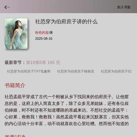
加入书架
社恐穿为伯府庶子讲的什么
粉色的蓝
/著
2025-08-16
最新章节：
第19第5章 195 完
社恐穿为伯府庶子TXT笔趣阁
社恐穿为伯府庶子格格党
社恐穿为伯府庶子52
书库
社恐穿为伯府庶子by全文阅读
社恐穿为伯府庶子番外
社恐穿为伯府
书籍简介
庶子讲的什么
社恐穿为伯府庶子by
社恐穿为伯府庶子全文完整版
社恐穿
社恐孟疏平穿成了古代一个刚被从乡下找回来的伯府庶子。让他窒
为伯府庶子TXT
社恐穿为伯府庶子TXT免费
社恐穿为伯府庶子晋江
社恐穿
息的是，这府上的人简直太多了，除了众多兄弟姐妹，还有各位叔
为伯府庶子全文免费阅读
社恐穿为伯府庶子免费
社恐穿为伯府庶子txt百
伯婶娘，时不时还有不知道哪路的亲戚来访。不想社交的孟疏平：
度
社恐穿为伯府庶子百度
社恐穿为伯府庶子免费阅读
社恐穿为伯府庶子
心好累，救救我！救救我！虽然孟疏平看起来沉默寡言，但其实他
的内心活动十分丰富，动不动就喜欢在心里吐槽。然而他不知道的
txt
是，只要他吐槽谁，谁就能听到他的心声。于是当伯府管事丝毫不