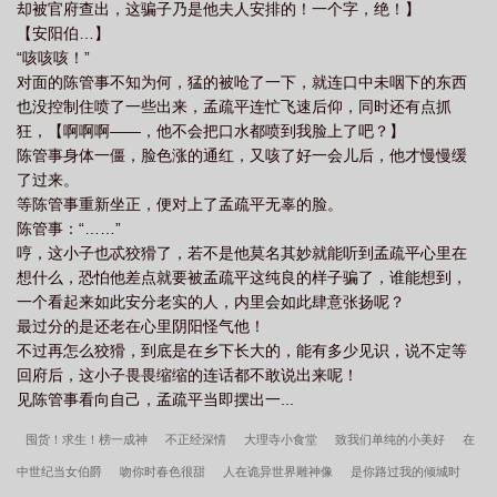
却被官府查出，这骗子乃是他夫人安排的！一个字，绝！】
【安阳伯…】
“咳咳咳！”
对面的陈管事不知为何，猛的被呛了一下，就连口中未咽下的东西
也没控制住喷了一些出来，孟疏平连忙飞速后仰，同时还有点抓
狂，【啊啊啊——，他不会把口水都喷到我脸上了吧？】
陈管事身体一僵，脸色涨的通红，又咳了好一会儿后，他才慢慢缓
了过来。
等陈管事重新坐正，便对上了孟疏平无辜的脸。
陈管事：“……”
哼，这小子也忒狡猾了，若不是他莫名其妙就能听到孟疏平心里在
想什么，恐怕他差点就要被孟疏平这纯良的样子骗了，谁能想到，
一个看起来如此安分老实的人，内里会如此肆意张扬呢？
最过分的是还老在心里阴阳怪气他！
不过再怎么狡猾，到底是在乡下长大的，能有多少见识，说不定等
回府后，这小子畏畏缩缩的连话都不敢说出来呢！
见陈管事看向自己，孟疏平当即摆出一...
囤货！求生！榜一成神
不正经深情
大理寺小食堂
致我们单纯的小美好
在
中世纪当女伯爵
吻你时春色很甜
人在诡异世界雕神像
是你路过我的倾城时