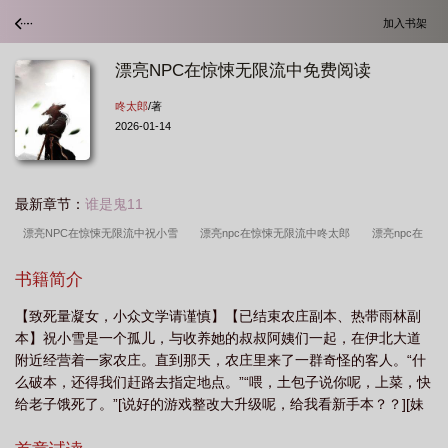
加入书架
漂亮NPC在惊悚无限流中免费阅读
咚太郎
/著
2026-01-14
最新章节：
谁是鬼11
漂亮NPC在惊悚无限流中祝小雪
漂亮npc在惊悚无限流中咚太郎
漂亮npc在
惊悚无限流中by
漂亮npc在惊悚无限流中by咚太郎txt
漂亮npc在惊悚无限流中
书籍简介
祝小雪
漂亮npc在惊悚无限流中 咚太郎
漂亮PC在惊悚无限流中
漂亮NPC
【致死量凝女，小众文学请谨慎】【已结束农庄副本、热带雨林副
在惊悚无限流中
漂亮npc在惊悚无限流中by咚太郎
漂亮NPC在惊悚无限流中免
本】祝小雪是一个孤儿，与收养她的叔叔阿姨们一起，在伊北大道
费阅读
漂亮npc在惊悚无限流中 咚太郎 免费
漂亮npc在惊悚无限流中 咚太郎
附近经营着一家农庄。直到那天，农庄里来了一群奇怪的客人。“什
笔趣阁
漂亮NPC在惊悚无限流中免费
漂亮npc在惊悚无限流中咚太郎免费阅
么破本，还得我们赶路去指定地点。”“喂，土包子说你呢，上菜，快
给老子饿死了。”[说好的游戏整改大升级呢，给我看新手本？？][妹
读
惊悚无限流漂亮笨蛋
漂亮npc在惊悚无限流中txt
漂亮PC在惊悚无限流
妹好可爱哦，弄死她。]客人们不耐烦的抱怨和空气中漂浮的文字相
中免费
漂亮npc在惊悚无限流中免费
无限流我穿成惊悚游戏的NPC
漂亮