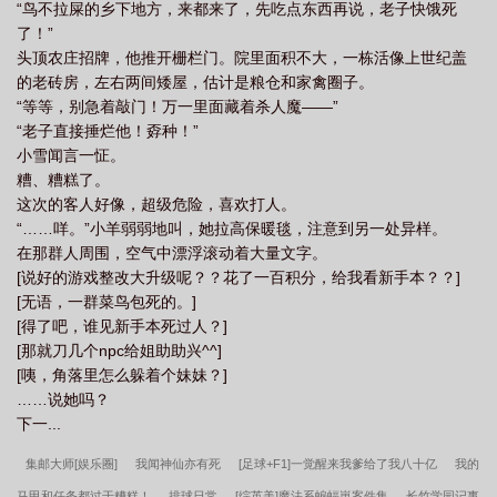
“鸟不拉屎的乡下地方，来都来了，先吃点东西再说，老子快饿死
净规整、精英打扮的丈夫皮鞋泥泞，湿淋淋地回家。他侧腰的纹身
了！”
不见了。当姜意宁为他洗澡擦身时，他眼瞳漆黑，语音滞涩，不断
头顶农庄招牌，他推开栅栏门。院里面积不大，一栋活像上世纪盖
将苍白的嘴唇与红舌贴上来，无比依恋地喊她：“宁、宁……妈……
的老砖房，左右两间矮屋，估计是粮仓和家禽圈子。
妈……”“不对。”姜意宁一边回应他热情黏腻的吻，一边面不改色，
“等等，别急着敲门！万一里面藏着杀人魔——”
软声软气地说谎。“我是你的妻子。”“你在这个世界上，最爱的人。”
“老子直接捶烂他！孬种！”
姜意宁并不在乎丈夫是谁。毕竟，她只想幸福。假使能够幸福，是
小雪闻言一怔。
谁给的都行。只要不是自己在牺牲，就都可以。*怪物笔记：[他爱妻
糟、糟糕了。
子的一切。][妻子的毛发，皮肉，鲜血，情动时涓涓涌出的液体——
这次的客人好像，超级危险，喜欢打人。
眼角落下泪水。][一开始，他打算吃掉妻子，作为养料。][最终，他
“……咩。”小羊弱弱地叫，她拉高保暖毯，注意到另一处异样。
的确“吃”掉了美味的妻子，每日每夜，每一寸。]温顺善良老实人
在那群人周围，空气中漂浮滚动着大量文字。
（？）x被爱感化的怪物（？）*男主抢走身体但更新细胞=全新处
[说好的游戏整改大升级呢？？花了一百积分，给我看新手本？？]
男！*男主前期记忆混乱才喊妈，前夫的意识被禁锢在身体。普普通
[无语，一群菜鸟包死的。]
通的婚姻日常故事。
[得了吧，谁见新手本死过人？]
[那就刀几个npc给姐助助兴^^]
[咦，角落里怎么躲着个妹妹？]
……说她吗？
下一...
集邮大师[娱乐圈]
我闻神仙亦有死
[足球+F1]一觉醒来我爹给了我八十亿
我的
马甲和任务都过于糟糕！
排球日常
[综英美]魔法系蝙蝠崽案件集
长竹学园记事