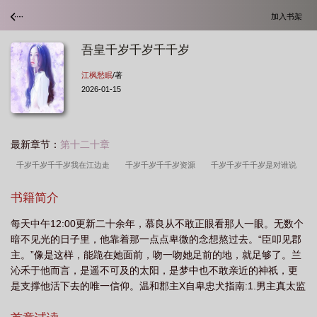
加入书架
吾皇千岁千岁千千岁
江枫愁眠
/著
2026-01-15
最新章节：
第十二十章
千岁千岁千千岁我在江边走
千岁千岁千千岁资源
千岁千岁千千岁是对谁说
的
千岁千岁千千岁燃气热水器
千岁千岁千千岁三生三世千岁千岁千千岁
千
书籍简介
岁千岁千千岁讲了什么故事
公主千岁千岁千千岁
千岁千岁千千岁三生三
每天中午12:00更新二十余年，慕良从不敢正眼看那人一眼。无数个
世
千岁千岁千千岁笔趣阁
千岁千岁千千岁by江枫愁眠
千岁千岁千千岁下
暗不见光的日子里，他靠着那一点点卑微的念想熬过去。“臣叩见郡
一句是什么
千岁千岁千千岁是什么意思
千岁千岁千千岁晋江
千岁千岁千千
主。”像是这样，能跪在她面前，吻一吻她足前的地，就足够了。兰
岁指的是谁
千岁千岁千千岁by江枫愁眠百度
千岁千岁千千岁晋江文学
沁禾于他而言，是遥不可及的太阳，是梦中也不敢亲近的神祇，更
是支撑他活下去的唯一信仰。温和郡主X自卑忠犬指南:1.男主真太监
城
千岁千岁千千岁怎么回复
千岁千岁千千岁Txt百度
熊猫千岁千岁千千
2.本文玛丽苏3.私设特别多4.内含重度姐控5.作者是活的（会骂人）
岁
千岁千岁千千岁全文免费阅读
千岁千岁千千岁番外
千岁千岁千千岁