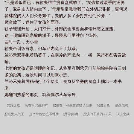
“只是送饭而已，有轿夫帮忙提食盒就够了。”女孩接过暖手的汤婆
子，返身走入轿内坐下，“母亲常常教导我们在外切忌张扬，更何况
翰林院的大人们公务繁忙，去的人多了会打扰他们公务。”
轿帘放下，遮住了女孩的面容。
轿子缓缓升起，大门打开，外部的金漆兽面和锡环随之显露。
这一顶简陋到寒酸的轿子，慢慢从门里驶向了街外。
酉时一刻，天小雪
轿夫虽训练有素，但车厢内免不了颠簸。
兰沁禾双手抱着汤婆子，在寒冷的环境内，一摇一晃得有些昏昏欲
睡。
七岁的女孩还是嗜睡的年纪，从将军府到承天门前的翰林院有三刻
多的距离，这段时间可以用来小憩。
兰沁禾掩着唇稍稍打了个哈欠，侧身从坐旁的食盒上抽出一本书
来。
她翻到熟悉的那页，就着偶尔从车帘外...
光辉之敌
苟在横滨改剧本
据说在下和基友进错了组织
恶魔百货
漫画炮灰
想成为人气王
这个宰他怎么不对劲
[足球]球魔
扮演刀子精的365天
顶上之战
[娱乐圈]
一个社畜妻子的自我修养
大祭司
我在星际做游戏
日呼的坑兄之
旅
我在网游修仙
离婚后我拿了格斗冠军
万人嫌阴郁受重生了
骚年，签约