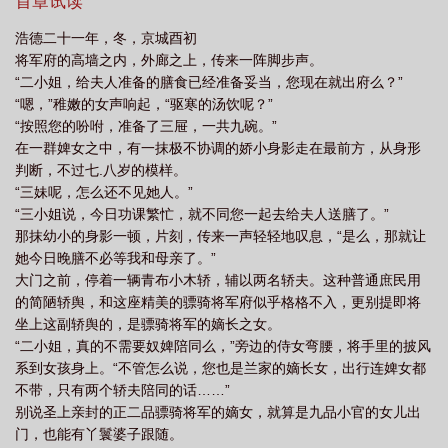
——接档文《江湖事有点甜》身份反转，甜饼杂烩，相互独立的江
首章试读
txt
千岁千岁千千岁TXT
千岁千岁千千岁视频
千岁千岁千千岁by我在江边
湖小故事。故事一：花芜姬在这园子里待了十五年，整个陵城的台
浩德二十一年，冬，京城酉初
子都唱过了几遍，年轻的小辈里面，要论青衣这个角儿，没人能比
走
千岁千岁千千岁燃气热水器强排式热水器
千岁千岁千千岁讲的什么
千岁
将军府的高墙之内，外廊之上，传来一阵脚步声。
得过花芜姬。她爱唱戏，除了唱点东西以外，对什么都兴致缺缺，
千岁千千岁txt资源
娘娘千岁千岁千千岁
千岁千岁千千岁 江枫愁眠
千岁千
“二小姐，给夫人准备的膳食已经准备妥当，您现在就出府么？”
直到园子里来了位杂役。新来的杂役老实敦厚、沉默寡言，从来不
“嗯，”稚嫩的女声响起，“驱寒的汤饮呢？”
岁千千岁是指谁
太子千岁千岁千千岁
千岁千岁千千岁趣笔阁
吾皇千岁千岁
敢和姑娘们说话。这可多新鲜，花芜姬找到了新的乐趣，就爱看九
“按照您的吩咐，准备了三屉，一共九碗。”
尺男儿像个小媳妇似的面红耳赤。水到渠成后“对不起骗了你，其实
千千岁
太后娘娘千岁千岁千千岁
千岁千岁千千岁千岁千岁千千岁去
在一群婢女之中，有一抹极不协调的娇小身影走在最前方，从身形
我是埋在这里的眼线，真实身份是凌花教的堂主。”凌九忐忑不安地
判断，不过七.八岁的模样。
望着面前娇弱的女子，“你别怕，我会一辈子待你好的。”凌花教，江
“三妹呢，怎么还不见她人。”
湖上人人闻风丧胆的罗刹教。“妾身不怕，妾身要永远跟着九郎。”花
“三小姐说，今日功课繁忙，就不同您一起去给夫人送膳了。”
芜姬埋进了男子的怀里，“啊对了，你是哪个堂的堂主，为什么妾身
那抹幼小的身影一顿，片刻，传来一声轻轻地叹息，“是么，那就让
当了二十年的教主，都从没见过你。”凌九：？#江湖上混，谁没有
她今日晚膳不必等我和母亲了。”
个多重身份#
大门之前，停着一辆青布小木轿，辅以两名轿夫。这种普通庶民用
的简陋轿舆，和这座精美的骠骑将军府似乎格格不入，更别提即将
坐上这副轿舆的，是骠骑将军的嫡长之女。
“二小姐，真的不需要奴婢陪同么，”旁边的侍女弯腰，将手里的披风
系到女孩身上。“不管怎么说，您也是兰家的嫡长女，出行连婢女都
不带，只有两个轿夫陪同的话……”
别说圣上亲封的正二品骠骑将军的嫡女，就算是九品小官的女儿出
门，也能有丫鬟婆子跟随。