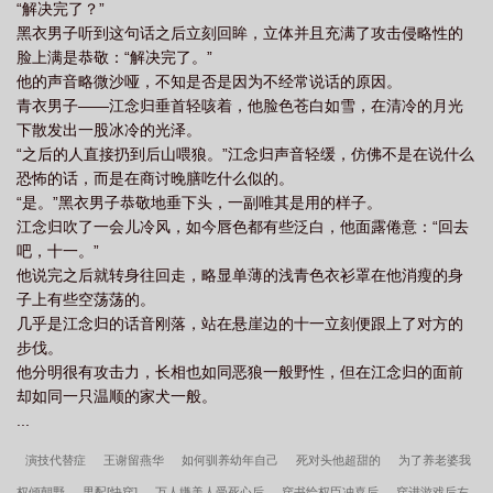
“解决完了？”
黑衣男子听到这句话之后立刻回眸，立体并且充满了攻击侵略性的
脸上满是恭敬：“解决完了。”
他的声音略微沙哑，不知是否是因为不经常说话的原因。
青衣男子——江念归垂首轻咳着，他脸色苍白如雪，在清冷的月光
下散发出一股冰冷的光泽。
“之后的人直接扔到后山喂狼。”江念归声音轻缓，仿佛不是在说什么
恐怖的话，而是在商讨晚膳吃什么似的。
“是。”黑衣男子恭敬地垂下头，一副唯其是用的样子。
江念归吹了一会儿冷风，如今唇色都有些泛白，他面露倦意：“回去
吧，十一。”
他说完之后就转身往回走，略显单薄的浅青色衣衫罩在他消瘦的身
子上有些空荡荡的。
几乎是江念归的话音刚落，站在悬崖边的十一立刻便跟上了对方的
步伐。
他分明很有攻击力，长相也如同恶狼一般野性，但在江念归的面前
却如同一只温顺的家犬一般。
...
演技代替症
王谢留燕华
如何驯养幼年自己
死对头他超甜的
为了养老婆我
权倾朝野
男配[快穿]
万人嫌美人受死心后
穿书给权臣冲喜后
穿进游戏后左