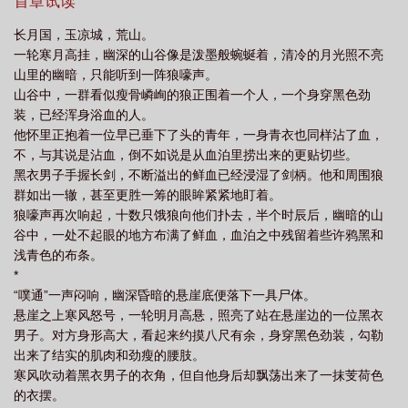
手的时候，总会有一个身形高大的黑衣男子毫不留情地把他们斩杀
首章试读
阁
暗卫他总是以下犯上(苏三酒)
在剑下。而自男子身后走出来的江念归脸色苍白，嘴角带着一抹残
长月国，玉凉城，荒山。
忍的笑。“扔到后山去喂狼。”2一直跟在身边不为外人所知的暗卫到
一轮寒月高挂，幽深的山谷像是泼墨般蜿蜒着，清冷的月光照不亮
死也不忘把自己主人的尸骨揽进怀里。觉醒之后的江念归满脸病
山里的幽暗，只能听到一阵狼嚎声。
弱，葱白带着冷香的指尖轻轻滑过对方苍白布满了伤痕的肌肤。“忠
山谷中，一群看似瘦骨嶙峋的狼正围着一个人，一个身穿黑色劲
于我，服从我。这才是听话的好狗狗。”伴随着诱惑声音的时层层叠
装，已经浑身浴血的人。
叠青衣下的单薄身骨。沉默寡言只知道命令的暗卫这才知道，原来
他怀里正抱着一位早已垂下了头的青年，一身青衣也同样沾了血，
外表病弱清冷的主人，也会双眸含泪两眼通红。3十一发现自己主人
不，与其说是沾血，倒不如说是从血泊里捞出来的更贴切些。
突然变了，不再对他非打即骂，反而是言笑晏晏地低下了那颗高贵
黑衣男子手握长剑，不断溢出的鲜血已经浸湿了剑柄。他和周围狼
的头颅。苍白的脸色似雪，唇珠饱满的唇嫣红似血，像极了话本里
群如出一辙，甚至更胜一筹的眼眸紧紧地盯着。
食人精气的妖怪。主人无情似有情地攀附着他，眉梢眼角流转着诱
狼嚎声再次响起，十数只饿狼向他们扑去，半个时辰后，幽暗的山
惑。“他们说你是我最忠心的狗？嗯？”十一虔诚地俯下身：“属下为
谷中，一处不起眼的地方布满了鲜血，血泊之中残留着些许鸦黑和
您，至死不渝。”
浅青色的布条。
*
“噗通”一声闷响，幽深昏暗的悬崖底便落下一具尸体。
悬崖之上寒风怒号，一轮明月高悬，照亮了站在悬崖边的一位黑衣
男子。对方身形高大，看起来约摸八尺有余，身穿黑色劲装，勾勒
出来了结实的肌肉和劲瘦的腰肢。
寒风吹动着黑衣男子的衣角，但自他身后却飘荡出来了一抹芰荷色
的衣摆。