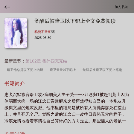
加入书架
觉醒后被暗卫以下犯上全文免费阅读
鸦鸦不牙疼
/著
2025-06-30
最新章节：
第102章 番外四完完结
暗卫他总是以下犯上结局
暗卫天天以下犯上
觉醒后被暗卫以下犯上笔趣
阁
我利用暗卫身份以下犯上
暗卫他总是以下犯上在线阅读免费
觉醒后暗卫
书籍简介
以下犯上笔趣阁
觉醒以后暗卫他以下犯上
觉醒后被暗卫以下犯上全文免费阅
忠犬沉默寡言暗卫攻×病弱美人主子受十一×江念归1被赶到荒山因为
读
暗卫他总是以下犯上
暗卫以下犯上(训诫文)
我利用暗卫身份
以下犯
体弱而大病一场的江念归昏迷醒来之后愕然得知自己的一本炮灰升
上
我利用暗卫身份以下犯上免费阅读
暗卫以下犯上怎么惩罚
暗卫他总是以
级爽文里的炮灰反派。他书里的结局是被所有人所抛弃惨死在荒山
下犯上花祁落
臣想以下犯上 准了 重生暗卫
暗卫他总是以下犯上讲了什
上，并且死无全尸。觉醒之后的江念归一改往日喜怒无常的样子，
冷漠无情地看着事情往自己算计好的方向走去。那些恼人的老鼠一
么
暗卫天天以下犯上免费阅读
暗卫以下犯上的
暗卫以下犯上笔趣阁免费阅
个个地或惨死或沦为阶下囚。但每当有人向荒山上的那个病秧子下
读
暗卫他以下犯上
暗卫总想以下犯上免费阅读
暗卫他总是以下犯上笔趣