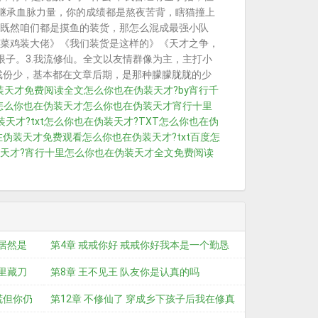
没继承血脉力量，你的成绩都是熬夜苦背，瞎猫撞上
既然咱们都是摸鱼的装货，那怎么混成最强小队
菜鸡装大佬》《我们装货是这样的》《天才之争，
眼子。3.我流修仙。全文以友情群像为主，主打小
戏份少，基本都在文章后期，是那种朦朦胧胧的少
装天才免费阅读全文
怎么你也在伪装天才?by宵行千
怎么你也在伪装天才
怎么你也在伪装天才宵行十里
天才?txt
怎么你也在伪装天才?TXT
怎么你也在伪
在伪装天才免费观看
怎么你也在伪装天才?txt百度
怎
天才?宵行十里
怎么你也在伪装天才全文免费阅读
款居然是
第4章 戒戒你好 戒戒你好我本是一个勤恳
笑里藏刀
修
第8章 王不见王 队友你是认真的吗
谎但你仍
第12章 不修仙了 穿成乡下孩子后我在修真