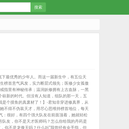
搜索
底下最优秀的少年人。而这一届新生中，有五位天
生榜首意气风发，实力断层式领先；医修少女孤傲
戒指里有神秘传承；温润妖修拥有上古血脉，一黑
个崭新的时代。但没有人知道，组队的那一天，五
我是个摸鱼的真废材了！】-君知非穿进修真界，从
她不得不伪装天才，用尽心思维持榜首地位，每天
口气：很好，有四个强大队友在前面顶着，她就轻松
号队友，你不是天才医师吗？怎么你给我的丹药是
，你不是龙傲天吗？什么叫“我曾经有金手指，但