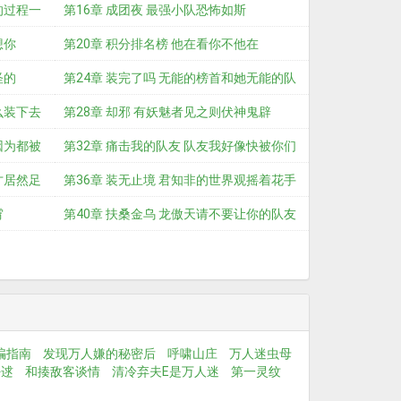
的过程一
第16章 成团夜 最强小队恐怖如斯
想你
第20章 积分排名榜 他在看你不他在
怪的
第24章 装完了吗 无能的榜首和她无能的队
么装下去
友
第28章 却邪 有妖魅者见之则伏神鬼辟
因为都被
第32章 痛击我的队友 队友我好像快被你们
才居然足
打
第36章 装无止境 君知非的世界观摇着花手
霄
飞走
第40章 扶桑金乌 龙傲天请不要让你的队友
祭天
骗指南
发现万人嫌的秘密后
呼啸山庄
万人迷虫母
好逑
和揍敌客谈情
清冷弃夫E是万人迷
第一灵纹