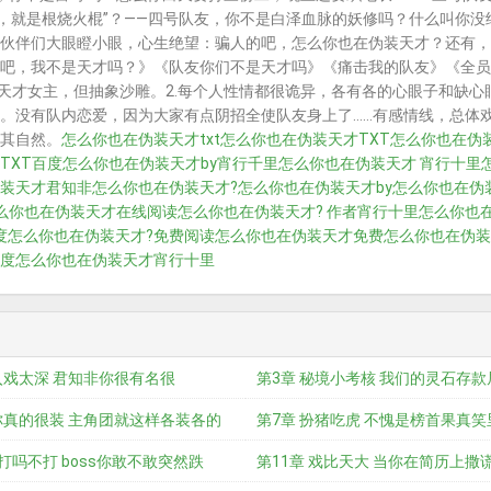
器，就是根烧火棍”？——四号队友，你不是白泽血脉的妖修吗？什么叫你
伙伴们大眼瞪小眼，心生绝望：骗人的吧，怎么你也在伪装天才？还有，
吧，我不是天才吗？》《队友你们不是天才吗》《痛击我的队友》《全员
发天才女主，但抽象沙雕。2.每个人性情都很诡异，各有各的心眼子和缺心
。没有队内恋爱，因为大家有点阴招全使队友身上了……有感情线，总体
其自然。
怎么你也在伪装天才txt
怎么你也在伪装天才TXT
怎么你也在伪
TXT百度
怎么你也在伪装天才by宵行千里
怎么你也在伪装天才 宵行十里
装天才君知非
怎么你也在伪装天才?
怎么你也在伪装天才by
怎么你也在伪装
么你也在伪装天才在线阅读
怎么你也在伪装天才? 作者宵行十里
怎么你也
度
怎么你也在伪装天才?免费阅读
怎么你也在伪装天才免费
怎么你也在伪装
度
怎么你也在伪装天才宵行十里
入戏太深 君知非你很有名很
第3章 秘境小考核 我们的灵石存
你真的很装 主角团就这样各装各的
零耶
第7章 扮猪吃虎 不愧是榜首果真
 打吗不打 boss你敢不敢突然跌
第11章 戏比天大 当你在简历上撒