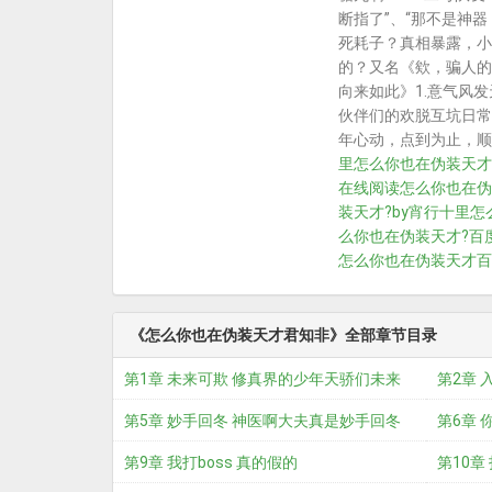
断指了”、“那不是神
死耗子？真相暴露，小
的？又名《欸，骗人的
向来如此》1.意气风
伙伴们的欢脱互坑日常
年心动，点到为止，顺
里
怎么你也在伪装天才
在线阅读
怎么你也在伪
装天才?by宵行十里
怎
么你也在伪装天才?百
怎么你也在伪装天才百
《怎么你也在伪装天才君知非》全部章节目录
第1章 未来可欺 修真界的少年天骄们未来
第2章 
可
第5章 妙手回冬 神医啊大夫真是妙手回冬
第6章 
第9章 我打boss 真的假的
第10章