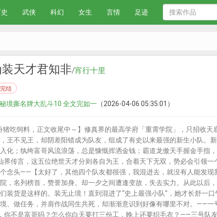
历史
武侠
科幻
女生
言情
足迹
伪装天才君知非
/
宵行十里
完结
第 秘境撕名牌大乱斗10 全文完如一
（2026-04-06 05:35:01）
扮猪吃饲料，正文收尾中～】修真界的最高学府「重霄学院」，只招收天
，王不见王，却阴差阳错成为队友，组成了有史以来最强的新生小队。新
入化；纨绔富哥风流浪荡，总是慷慨挥洒金钱；霸道龙傲天手握金手指，
仙界传言，这五位绝世天才分则各自为王，合着天下无双，势必会引领一
个念头——【太好了，其他四个队友都很强，我混进去，就没有人能发现
院，名列榜首，赞誉加身。却一夕之间遭逢变故，失去实力。从此以后，
们装货是这样的。装无止境！直到混进了“史上最强小队”，她才长舒一
境、做任务，并肩作战同生共死，却渐渐意识到好像有哪里不对。——一
，你不是富哥吗？怎么你白天要打三份工，晚上还要织毛衣？——三号队友