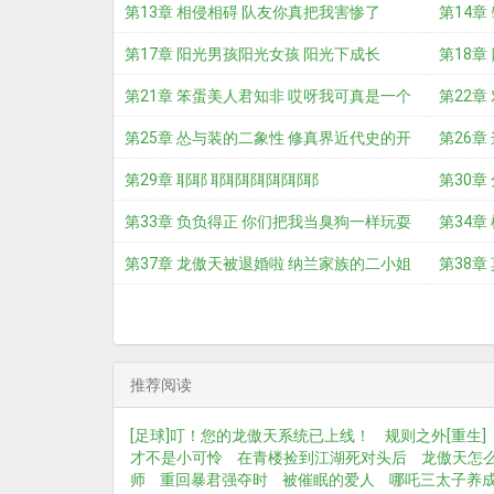
第13章 相侵相碍 队友你真把我害惨了
第14章
第17章 阳光男孩阳光女孩 阳光下成长
友
第18章
第21章 笨蛋美人君知非 哎呀我可真是一个
身上
第22章
迷
第25章 怂与装的二象性 修真界近代史的开
第26章
端
第29章 耶耶 耶耶耶耶耶耶耶
是
第30章
第33章 负负得正 你们把我当臭狗一样玩耍
第34章
第37章 龙傲天被退婚啦 纳兰家族的二小姐
言不
第38
纳兰
这窝
推荐阅读
[足球]叮！您的龙傲天系统已上线！
规则之外[重生]
才不是小可怜
在青楼捡到江湖死对头后
龙傲天怎
师
重回暴君强夺时
被催眠的爱人
哪吒三太子养