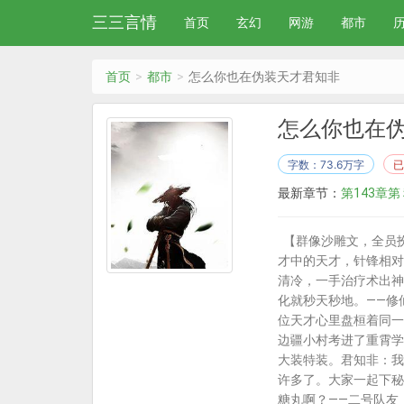
三三言情
首页
玄幻
网游
都市
首页
都市
怎么你也在伪装天才君知非
怎么你也在
字数：73.6万字
已
最新章节：
第143章
【群像沙雕文，全员
才中的天才，针锋相对
清冷，一手治疗术出神
化就秒天秒地。——修
位天才心里盘桓着同一
边疆小村考进了重霄学
大装特装。君知非：我
许多了。大家一起下秘
糖丸啊？——二号队友