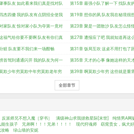
 肇事队友 如此看来我们真是找对队
得
第15章 最强小队了解一下 找队友
 四杰四傻 我的队友有点阴招全使我
波三
第19章 想你的夙 队友我在秘境很
 对家队友 惊对家小队为夺第一竟对
第23章 聚是一团散沙 队友怎么怪
 这福气给你要不要啊 队友有你们真
第27章 遭报应了吧 我就知道再这
 分赃 队友要不我们来一场酣畅
迟
第31章 饭局互吹 这桌不用打包了
 榜首驾到通通闪开 我的队友为何一
这
第35章 天才的心事 像她这样的天
章 莫欺少年穷莫欺中年穷莫欺老年穷
足
第39章 啊莫欺少年穷 这些就是重
全部章节
反派师兄不想入魔［穿书］
满级神山求我拯救星际[末世]
纯情男A网
么能生孩子
兄弟啊！！！兄弟！！！！
现代狩魂师
窈窕贵女，疯犬
成攻略
绿山墙的安妮