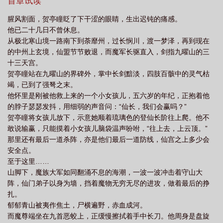
覆。贺亭瞳和所有人不一样的是，他带着所有记忆，也跟着重来了
首章试读
歌玉转
拯救苍生从拆cp走起TXT免费完整版
拯救苍生从拆CP走起番外
拯
十八次。第十九次，天地苍生之一的贺亭瞳麻了。去他妈的谈恋
腥风割面，贺亭瞳眨了下干涩的眼睛，生出迟钝的痛感。
爱，老子给你们全拆了！都给我滚去修无情道！二、傅风烟一生都
救苍生从拆cp走起by
拯救苍生从拆cp走起txt百度
拯救苍生从拆cp走起百
他已二十几日不曾休息。
被锁在那座白色的高楼内。无情无欲，五感尽失，积年累月坐在高
度
拯救苍生从拆CP走起全文免费阅读
拯救苍生从拆cp走起晋江
拯救苍生
从极北寒山境一路南下到荼靡州，过长悯川，渡一梦泽，再到现在
台上诵经。父亲说，他是封印，是天道，生来便是要拯救苍生的。
的中州上玄境，仙盟节节败退，而魔军长驱直入，剑指九曜山的三
从拆CP走起by南歌玉转
拯救苍生从拆cp走起
于是他便用命去拯救苍生了。这个世界毁灭了多少次，他便用命填
十三天宫。
补了多少次。第十八次填补世界。五感重启的那日，傅风烟站在业
贺亭瞳站在九曜山的界碑外，掌中长剑黯淡，四肢百骸中的灵气枯
火里，化作灰烬的前一刻，却看见一个曾有一面之缘的小小修士背
竭，已到了强弩之末。
离所有人，朝着他奔来。傅风烟以为向他奔来的是爱情。贺亭瞳：
他怀里是刚被他救上来的一个小女孩儿，五六岁的年纪，正抱着他
好小子，世界重启键就是你对吧！食用指南：1、双重生，攻受绑定
的脖子瑟瑟发抖，用细弱的声音问：“仙长，我们会赢吗？”
锁死。拆CP大队队长心态稳的一批乐观受VS网抑云悲伤蛙蛙（不
贺亭瞳将女孩儿放下，示意她顺着琉璃色的登仙长阶往上爬。他不
是）自毁倾向严重世界重启键攻2、世界观是集狗血文于一体的筛子
敢说输赢，只能摸着小女孩儿脑袋温声吩咐，“往上去，上云顶。”
世界，真的很狗血，扣脚趾的那种狗血！3、请不要发表梦女言论，
那里还有最后一道杀阵，亦是他们最后一道防线，仙宫之上多少会
本文不适合控控阅读，谨慎入内【评论区吵架内容会删】4、应该是
安全点。
双向救赎，相信我，我是写甜文的，主角线基本应该不会种苦瓜。
至于这里……
山脚下，魔族大军如同翻涌不息的海潮，一波一波冲击着守山大
阵，仙门弟子以身为墙，挡着魔物无穷无尽的进攻，做着最后的挣
扎。
郁郁青山被夷作焦土，尸横遍野，赤血成河。
而魔尊端坐在九首恶蛟上，正缓慢擦拭着手中长刀。他周身是盘旋