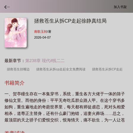
加入书架
拯救苍生从拆CP走起徐静真结局
南歌玉转
/著
2026-04-07
最新章节：
第238章 现代if线二二
拯救苍生挂嘴边
拯救苍生从拆cp走起全文免费阅读
拯救苍生从拆CP走起
txt
拯救苍生从拆CP走起徐静真结局
拯救苍生从拆CP走起笔趣阁
拯救苍生
书籍简介
从拆cp走起全文免费
拯救苍生从拆CP走起南歌玉转
拯救了苍生
拯救苍生
一、贺亭瞳生存在一本集穿书，系统，重生各方大佬于一体的筛子
从拆CP走起有几对CP
拯救苍生从拆CP走起TXT
拯救苍生从拆cP走起全文免
修仙文里。而他的身份：平平无奇吃瓜群众路人甲。在这个穿书多
费阅读
拯救苍生从拆cp走起免费阅读
拯救苍生从拆cp走起txt
拯救苍生是
如狗，重生遍地走的奇葩世界里，每天都有师徒虐恋，死对头相爱
什么意思?
拯救苍生从拆CP走起原名什么
拯救苍生从拆cp走起txt番外
相杀，道尊正主替身，还有什么豪门抱错，追妻火葬场……总之，
最顶层的天之骄子们爱恨交织，恨海情天，痛不欲生，为一人让苍
全
拯救苍生从拆CP走起番外免费阅读
拯救苍生从拆cp走起讲的什么
拯救
生陪葬……然后这个世界就重启了十八次。次次哀鸿遍野，天地倾
苍生从拆CP走起TXT百度
拯救苍生从拆cp走起免费
拯救苍生从拆cp走起by南