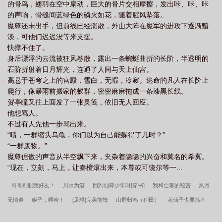
的骨鸟，翅羽在空中扇动，巨大的骨片交相摩擦，发出咔、咔、咔
的声响，骨缝间蓝绿色的磷火如花，随着腥风坠落。
魔尊还未出手，但前线已经溃散，外山大阵在魔军的进攻下逐渐黯
淡，可他们迟迟没等来支援。
快撑不住了。
身后漂浮的云流被狂风卷散，露出一条蜿蜒曲折的长阶，半透明的
石阶折射着日月辉光，连通了人间与天上仙宫。
高悬于苍穹之上的宫殿，雪白，无暇，冷寂。逃命的凡人在长阶上
爬行，像暴雨前搬家的蚁群，密密麻麻拖成一条漆黑长线。
贺亭瞳又往上面发了一张灵笺，依旧无人回应。
他想骂人。
不过有人先他一步骂出来。
“啧，一群缩头乌龟，你们以为自己能躲得了几时？”
“一群废物。”
魔尊倨傲的声音从半空飘下来，夹杂着隐隐的兴奋和莫名的希冀。
“现在，立刻，马上，让秦檀滚出来，本尊或可饶尔等一...
哥哥别删我好友！
川水为湛
回到仙尊少年时[穿书]
我和亡妻的秘密
风月
无情道
娘子，啊哈！
[足球]完美前锋
山野归鸿（种田）
花仙子也要搞基
建
[综英美]玩家立志成为联盟之主
太子次妃如何正确升职
少年夫妻重生后