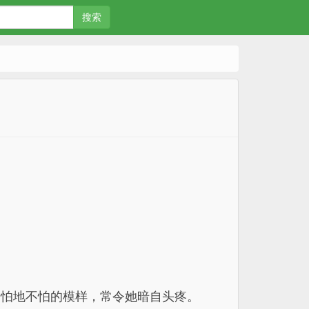
搜索
不怕地不怕的模样，常令她暗自头疼。