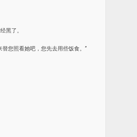
已经黑了。
来替您照看她吧，您先去用些饭食。”