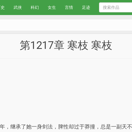
历史
武侠
科幻
女生
言情
足迹
第1217章 寒枝 寒枝
年，继承了她一身剑法，脾性却过于莽撞，总是一副天