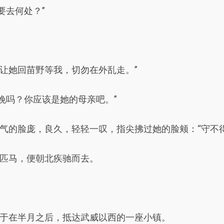
要去何处？”
让她回苗野等我，切勿在外乱走。”
晚吗？你应该是她的母亲吧。”
气的脸庞，良久，轻轻一叹，指尖拂过她的脸颊：“守不得
匹马，便朝北疾驰而去。
于在半月之后，抵达武威以西的一座小镇。