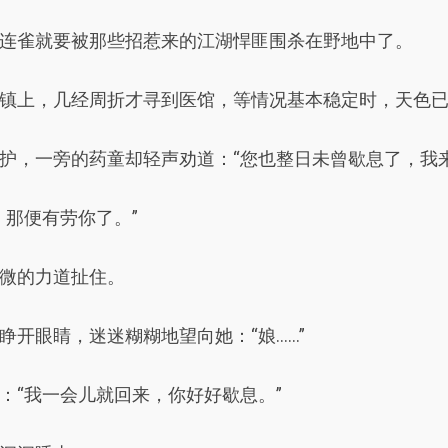
连雀就要被那些招惹来的江湖悍匪围杀在野地中了。
镇上，几经周折才寻到医馆，等情况基本稳定时，天色
护，一旁的药童却轻声劝道：“您也整日未曾歇息了，我
，那便有劳你了。”
微的力道扯住。
开眼睛，迷迷糊糊地望向她：“娘……”
：“我一会儿就回来，你好好歇息。”