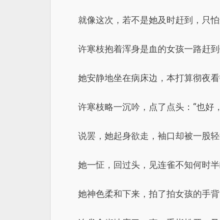
就像这次，若不是她及时赶到，只怕
许寒枝抱着浑身是血的女孩一路赶到
她安静地坐在病床边，本打算彻夜看
许寒枝略一沉吟，点了点头：“也好
说罢，她起身欲走，袖口却被一股轻
她一怔，回过头，见连雀不知何时半睁
她神色柔和下来，拍了拍女孩的手背