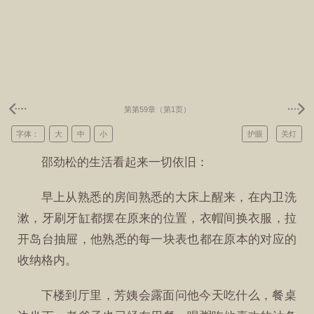
第第59章（第1页）
字体：
大
中
小
护眼
关灯
邵劲松的生活看起来一切依旧：
早上从熟悉的房间熟悉的大床上醒来，在内卫洗
漱，牙刷牙缸都摆在原来的位置，衣帽间换衣服，拉
开岛台抽屉，他熟悉的每一块表也都在原本的对应的
收纳格内。
下楼到厅里，芳姨会露面问他今天吃什么，餐桌