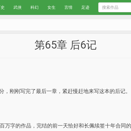
历史
武侠
科幻
女生
言情
足迹
第65章 后6记
十五分，刚刚写完了最后一章，紧赶慢赶地来写这本的后记。
百万字的作品，完结的前一天恰好和长佩续签十年合同