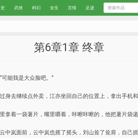
历史
武侠
科幻
女生
言情
足迹
第6章1章 终章
“可能我是大众脸吧。”
过身去继续点外卖，江亦坐回自己的位置上，拿出手机
里拿着一袋薯片，嘴里嚼着，咔嚓咔嚓的，他把薯片袋递
云中岚面前，云中岚也摇了摇头，刘山耸了耸肩，自己