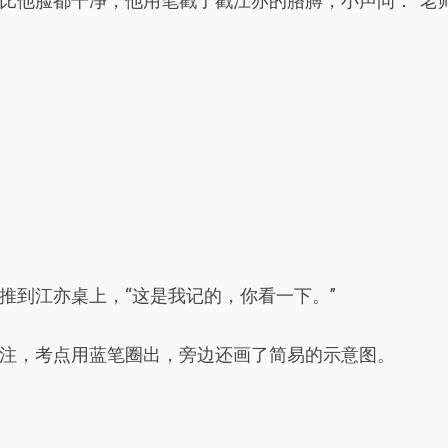
比他脸都干净，他用笔戳了戳江亦的胳膊，小声问：“老师
推到江亦桌上，“这是我记的，你看一下。”
注，考点用蓝笔圈出，旁边还画了简易的示意图。