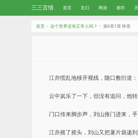
三三言情
首页
玄幻
网游
都市
首页
这个世界还有正常人吗？
第6章1章 终章
江亦慌乱地移开视线，随口敷衍道：
云中岚乐了一下，但没有追问，他转
门口传来脚步声，刘山推门进来，手
江亦摇了摇头，刘山又把薯片袋递到