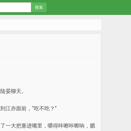
搜索
和陆晏聊天。
到江亦面前，“吃不吃？”
抓了一大把塞进嘴里，嚼得咔嚓咔嚓响，腮