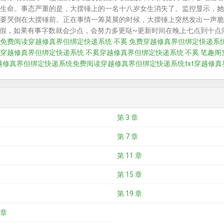
生命。事态严重的是，大摆锤上的一名十八岁女生消失了。监控显示，她
要哭倒在大摆锤前。正在事情一筹莫展的时候，大摆锤上突然发出一声脆响
会请假，如果有事字数就会少点，会努力多更哒~更新时间在晚上七点到十点
免费阅读
穿越修真界但绑定快递系统 不奚 免费
穿越修真界但绑定快递系
穿越修真界但绑定快递系统 不奚
穿越修真界但绑定快递系统 不奚 笔趣阁
越修真界但绑定快递系统免费阅读
穿越修真界但绑定快递系统txt
穿越修真
第 3 章
第 7 章
第 11 章
第 15 章
第 19 章
 章