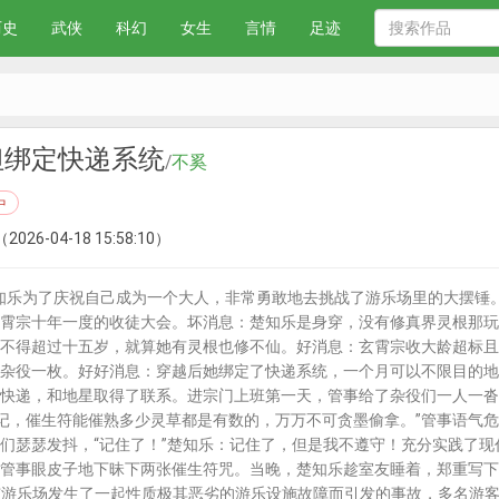
历史
武侠
科幻
女生
言情
足迹
但绑定快递系统
/
不奚
中
（2026-04-18 15:58:10）
知乐为了庆祝自己成为一个大人，非常勇敢地去挑战了游乐场里的大摆锤
霄宗十年一度的收徒大会。坏消息：楚知乐是身穿，没有修真界灵根那玩
不得超过十五岁，就算她有灵根也修不仙。好消息：玄霄宗收大龄超标且
杂役一枚。好好消息：穿越后她绑定了快递系统，一个月可以不限目的地
快递，和地星取得了联系。进宗门上班第一天，管事给了杂役们一人一沓
切记，催生符能催熟多少灵草都是有数的，万万不可贪墨偷拿。”管事语气
杂役们瑟瑟发抖，“记住了！”楚知乐：记住了，但是我不遵守！充分实践了
管事眼皮子地下昧下两张催生符咒。当晚，楚知乐趁室友睡着，郑重写下
..安丰市游乐场发生了一起性质极其恶劣的游乐设施故障而引发的事故，多名