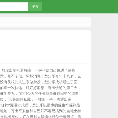
搜索
。然后出现机器故障，一锤子给自己甩进了修真
意，修不了仙。坏坏消息：楚知乐今年十八岁，玄
没有灵根的人进宗做杂役，楚知乐成功通过了面
的寄一次快递。好好好消息：寄出快递的第二天，
催生符咒，“你们今天的任务就是催熟田中的结婴
危险，“若是胆敢私藏，一律断一手一脚逐出宗
现代科学灌溉方式后，楚知乐以最少的催生符催熟最
地址，寄出平安信和自己好不容易搞到的当地土特
游客被甩出座位，好在当时大摆锤运行位于最低点，游