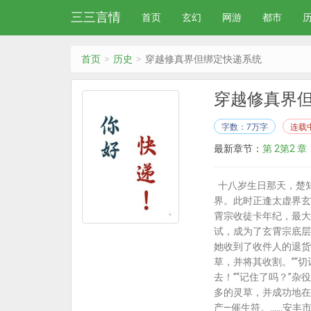
三三言情
首页
玄幻
网游
都市
首页
历史
穿越修真界但绑定快递系统
穿越修真界
字数：7万字
连载
最新章节：
第 2第2 章
十八岁生日那天，楚
界。此时正逢太虚界玄
霄宗收徒卡年纪，最大
试，成为了玄霄宗底层
她收到了收件人的退货
草，并将其收割。”“
去！”“记住了吗？”
多的灵草，并成功地在
产—催生符。....