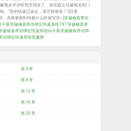
被甩在半空时凭空消失了。游乐园立马被相关部门
。“您的快递已送达，请尽快签收！”[日更
间，具体更新时间看什么时候写完~]
穿越修真界但
统不奚
穿越修真界但绑定快递系统TXT
穿越修真界
穿越修真界但绑定快递系统by不奚
穿越修真界但绑
界但绑定快递系统笔趣阁
第 4 章
第 8 章
第 12 章
第 16 章
第 20 章