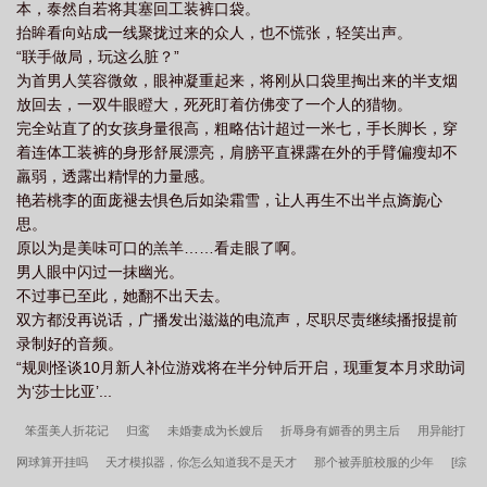
本，泰然自若将其塞回工装裤口袋。
抬眸看向站成一线聚拢过来的众人，也不慌张，轻笑出声。
“联手做局，玩这么脏？”
为首男人笑容微敛，眼神凝重起来，将刚从口袋里掏出来的半支烟
放回去，一双牛眼瞪大，死死盯着仿佛变了一个人的猎物。
完全站直了的女孩身量很高，粗略估计超过一米七，手长脚长，穿
着连体工装裤的身形舒展漂亮，肩膀平直裸露在外的手臂偏瘦却不
羸弱，透露出精悍的力量感。
艳若桃李的面庞褪去惧色后如染霜雪，让人再生不出半点旖旎心
思。
原以为是美味可口的羔羊……看走眼了啊。
男人眼中闪过一抹幽光。
不过事已至此，她翻不出天去。
双方都没再说话，广播发出滋滋的电流声，尽职尽责继续播报提前
录制好的音频。
“规则怪谈10月新人补位游戏将在半分钟后开启，现重复本月求助词
为‘莎士比亚’...
笨蛋美人折花记
归鸾
未婚妻成为长嫂后
折辱身有媚香的男主后
用异能打
网球算开挂吗
天才模拟器，你怎么知道我不是天才
那个被弄脏校服的少年
[综