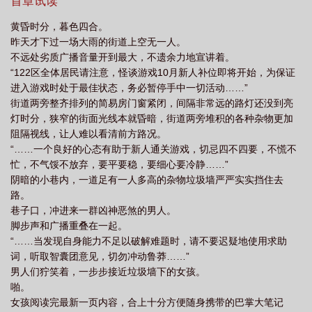
送她礼物，请一定选择粉色；5.锦冠很好说话，不用害怕得罪她，她
首章试读
从不与人翻脸；6.锦冠极度记仇，所有招惹过她的人都会付出应有的
黄昏时分，暮色四合。
代价，诡异和你也不例外；7.锦冠在下水道里捡过垃圾，请提醒某位
昨天才下过一场大雨的街道上空无一人。
爱洁成癖的男士不要靠近她，如你忘了，也没关系；8.锦冠最爱的人
不远处劣质广播音量开到最大，不遗余力地宣讲着。
是她的妹妹游星，如你看到游星，请帮忙转达；9.锦冠的终极目标是
“122区全体居民请注意，怪谈游戏10月新人补位即将开始，为保证
为游星创造最好的生活。10.本文没有锦冠。——织朱20250403ps.
进入游戏时处于最佳状态，务必暂停手中一切活动……”
有男主，但不会一对眼就火花带闪电，前中期男主路人，中后期男
街道两旁整齐排列的简易房门窗紧闭，间隔非常远的路灯还没到亮
主会展开追求，得求很久，很难谈，男主命也没那么好不可能让他
灯时分，狭窄的街面光线本就昏暗，街道两旁堆积的各种杂物更加
谈两个，也不会发生一个谈了一个看着的情况，特别说明一下嗷
阻隔视线，让人难以看清前方路况。
“……一个良好的心态有助于新人通关游戏，切忌四不四要，不慌不
忙，不气馁不放弃，要平要稳，要细心要冷静……”
阴暗的小巷内，一道足有一人多高的杂物垃圾墙严严实实挡住去
路。
巷子口，冲进来一群凶神恶煞的男人。
脚步声和广播重叠在一起。
“……当发现自身能力不足以破解难题时，请不要迟疑地使用求助
词，听取智囊团意见，切勿冲动鲁莽……”
男人们狞笑着，一步步接近垃圾墙下的女孩。
啪。
女孩阅读完最新一页内容，合上十分方便随身携带的巴掌大笔记