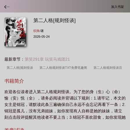
加入书架
第二人格[规则怪谈]
织朱
/著
2026-05-24
最新章节：
第笑291章 玩笑马戏团21
第二人格[规则怪谈
第二人格规则怪谈TXT免费笔趣阁
第二人格规则怪谈百
度
第二人格规则怪谈番外
第二人格规则怪谈txt盘
第二人格规则怪
书籍简介
谈
第二人格规则怪谈织朱番外
第二人格规则怪谈 织朱
第二人格规则怪谈
欢迎各位读者进入第二人格规则怪谈。为了您的身（生）心（命）
TXT
第二人格规则怪谈by织朱
第二人格规则怪谈txt
第二人格规则怪谈by
愉（安）悦（全），请务必阅读并背诵以下规则：1.请牢记，本文的
织朱txt
第二人格规则怪谈by织朱免费阅读
第二人格规则怪谈by织朱番外
女主是锦冠，请默读此条三遍确保自己永远不会忘记再看下一条；2.
锦冠是孤儿，没有兄弟姐妹，如你发现有人自称是她的妹妹，请立
刻点击段评提醒其他读者不要上当；3.锦冠不喜欢甜食，如你发现她
大口吃甜，那是你的幻觉；4.锦冠最喜欢的颜色是红色，但如果你想