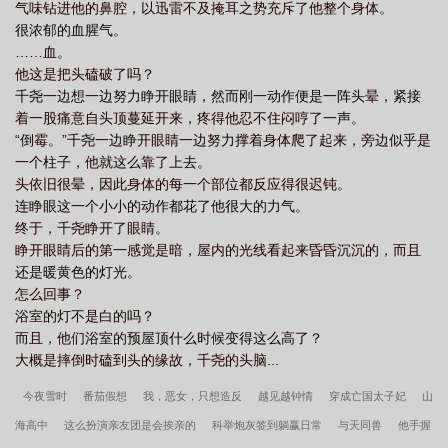
气味钻进他的鼻腔，以迅雷不及掩耳之势充斥了他整个身体。
很浓郁的血腥气。
……血。
他这是把头磕破了吗？
千尧一边想一边努力睁开眼睛，然而刚一动作便是一阵头晕，紧接
着一股痛意自头顶蔓延开来，疼得他忍不住闷哼了一声。
“倒霉。”千尧一边睁开眼睛一边努力撑着身体爬了起来，旁边似乎是
一个柱子，他就这么靠了上去。
头依旧很晕，因此身体的每一个部位都反应得很迟钝。
连睁眼这一个小小的动作都花了他很大的力气。
终于，千尧睁开了眼睛。
睁开眼睛后的第一感觉是暗，屋内的光线看起来昏昏沉沉的，而且
还是暖黄色的灯光。
怎么回事？
浴室的灯不是白的吗？
而且，他们浴室的预屋顶什么时候变得这么高了？
大概是摔倒时磕到头的缘故，千尧的头脑...
今夜雪时
番茄假想
我，恶女，只想造反
越见越钟情
穿成亡国太子妃
山
海高中
这么扮演亲友团是会挨亲的
科举炮灰签到躺赢日常
与天同兽
他手握