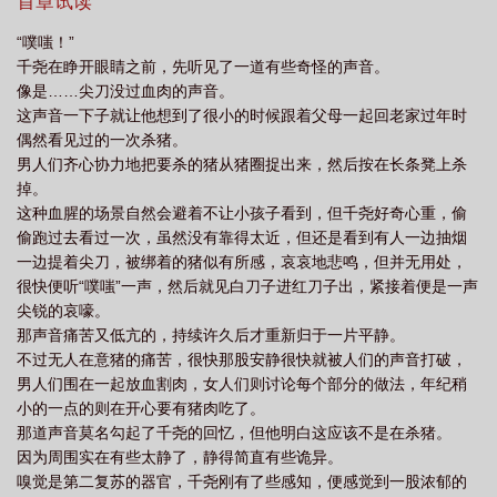
还是这场梦！救命QAQ-岐岸有一个不为人知的秘密。他能听到别人
首章试读
免费阅
暴君的小太监by日暮而安免费阅读全文
暴君的小太监千尧免费阅
的心声，只是每一次听完都会难受很久，因此他决定把这个能力放
“噗嗤！”
到最关键的时刻，比如.....杀人的时候。看着那些将死之人在他面前
读
暴君的小太监by日暮而安
暴君的小皇后他超甜的
暴君的小皇后她超甜
千尧在睁开眼睛之前，先听见了一道有些奇怪的声音。
痛哭流涕，苦苦哀求，心底却疯狂唾骂自己不得好死，真是一件有
的最新
暴君和太监
暴君的小太监千尧动漫
暴君的小太监by日暮而安番外
像是……尖刀没过血肉的声音。
趣的事情。那天他的皇弟谋反，被他斩于剑下，然后他血洗了整个
这声音一下子就让他想到了很小的时候跟着父母一起回老家过年时
免费阅读
暴君的小皇后超甜
暴君的小太监番外在线阅读
暴君的小太监txt
大殿。整个宫殿只剩下了一个倒霉催的，在他皇弟谋反前来送茶的
偶然看见过的一次杀猪。
小太监。这人无辜，却也不能留。然而他提剑来到小太监身前，却
番外
暴君的小太监by日暮为安
暴君的小皇后她超甜的全文免费
暴君的小
男人们齐心协力地把要杀的猪从猪圈捉出来，然后按在长条凳上杀
发现他和自己以前杀过的人都不同。没有痛哭流涕，没有跪地求
太监笔趣阁最新章节
暴君的小太监txt番外免费
暴君的小太监讲了什么
暴
掉。
饶，没有抖似筛糠。只是闭着眼睛，薄薄的嘴唇微微张合，不知在
这种血腥的场景自然会避着不让小孩子看到，但千尧好奇心重，偷
君的小皇后超甜的
暴君的小太监txt百度
暴君的小太监日暮为安
暴君的小
念些什么？是在给我下咒吗？岐岸心想。于是难得地把能力用在了
偷跑过去看过一次，虽然没有靠得太近，但还是看到有人一边抽烟
一个太监的身上。只是他听了一会儿，眉头微微皱起。然后用剑挑
太监番外
暴君的小太监txt
一边提着尖刀，被绑着的猪似有所感，哀哀地悲鸣，但并无用处，
起千尧的下巴，语气中带着几分好奇，“什么是……民主？”-宫中所
很快便听“噗嗤”一声，然后就见白刀子进红刀子出，紧接着便是一声
有人都知道那个容色绝姝的小太监是陛下心尖尖上的人，朝夕相
尖锐的哀嚎。
对，昼夜不离身畔。只有皇帝不这么认为。用得再顺手，也不过是
那声音痛苦又低亢的，持续许久后才重新归于一片平静。
一个低贱的太监，他随时可以再换。可是没想到有一天，那个被他
不过无人在意猪的痛苦，很快那股安静很快就被人们的声音打破，
把玩于掌心的人却没了。他怎么都找不见。岐岸这才知道，那是自
男人们围在一起放血割肉，女人们则讨论每个部分的做法，年纪稍
己的心肝。
小的一点的则在开心要有猪肉吃了。
那道声音莫名勾起了千尧的回忆，但他明白这应该不是在杀猪。
因为周围实在有些太静了，静得简直有些诡异。
嗅觉是第二复苏的器官，千尧刚有了些感知，便感觉到一股浓郁的