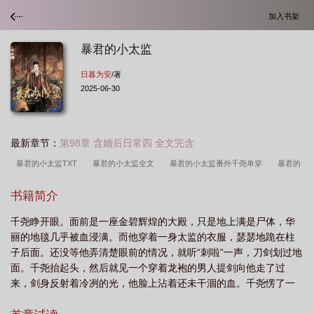
加入书架
暴君的小太监
日暮为安
/著
2025-06-30
最新章节：
第98章 含婚后日常四 全文完含
暴君的小太监TXT
暴君的小太监全文
暴君的小太监番外千尧单穿
暴君的
小太监by日暮而安免费阅读
暴君的小太监晋江
暴君的小皇后她超甜的
暴
书籍简介
君的小太监TXT资源免费阅读
暴君的小太监笔趣阁
暴君的小太监讲的什
千尧睁开眼。面前是一座金碧辉煌的大殿，只是地上满是尸体，华
么
暴君的小太监武林
暴君的小太监by日暮为安免费阅读
暴君的小太监百
丽的地毯几乎被血浸满。而他穿着一身太监的衣服，瑟瑟地跪在柱
度
暴君的小太监 日暮为安
暴君的小太监by
暴君的小太监又杀疯了
暴
子后面。还没等他弄清楚眼前的情况，就听“刺啦”一声，刀剑划过地
君的小玩意
暴君和看着暴君长大的小太监的故事
暴君的小太监阅读
暴君的
面。千尧抬起头，然后就见一个穿着龙袍的男人提剑向他走了过
来，剑身反射着冷冽的光，他脸上沾着还未干涸的血。千尧愣了一
小太监by日暮而安番外
暴君的小太监免费阅读
暴君的小侍读
暴君的小皇
下，闭上眼睛使劲儿掐起了自己。这一定是一场梦。只要睁开眼......
后她超甜的免费阅读
暴君的小皇后她超甜的晋江
暴君的贴身小太监也想当宠妃