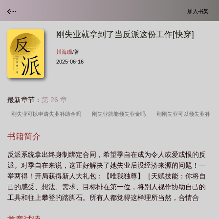
加入书架
刚失业就拿到了当反派这份工作[快穿]
川海瞳
/著
2025-06-16
最新章节：
第 26 章
刚失业可以申请失业补助金吗
刚失业就能领失业金吗
刚刚失业可以领失业补
助吗
失业马上找到工作还能领取吗
刚失业能申请得到失业补助金么
失业后
书籍简介
马上找到工作能领失业金吗
刚失业就拿到了当反派这份工作快穿
刚就业就失
反派系统拿出终身制绑定合同，希望季自在成为令人或爱或恨的反
业
刚领失业金就找到工作还能领吗
刚失业了该干什么呢
派。对季自在来说，这正好解决了她失业后没经济来源的问题！一
举两得！开局获得新人大礼包：【唯我独尊】［天赋技能：你将自
己的感受、想法、需求、目标排在第一位，将别人视作协助自己的
工具和往上攀登的踏脚石。所有人都觉得这样理所当然，合情合
理，并托举你、投资你、看重你，不求回报，无怨无悔。*有概率触