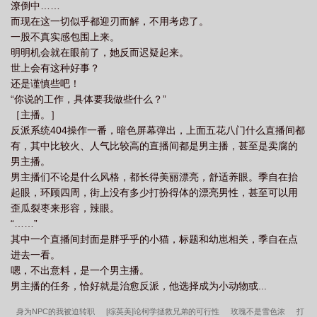
潦倒中……
而现在这一切似乎都迎刃而解，不用考虑了。
一股不真实感包围上来。
明明机会就在眼前了，她反而迟疑起来。
世上会有这种好事？
还是谨慎些吧！
“你说的工作，具体要我做些什么？”
［主播。］
反派系统404操作一番，暗色屏幕弹出，上面五花八门什么直播间都
有，其中比较火、人气比较高的直播间都是男主播，甚至是卖腐的
男主播。
男主播们不论是什么风格，都长得美丽漂亮，舒适养眼。季自在抬
起眼，环顾四周，街上没有多少打扮得体的漂亮男性，甚至可以用
歪瓜裂枣来形容，辣眼。
“……”
其中一个直播间封面是胖乎乎的小猫，标题和幼崽相关，季自在点
进去一看。
嗯，不出意料，是一个男主播。
男主播的任务，恰好就是治愈反派，他选择成为小动物或...
身为NPC的我被迫转职
[综英美]论柯学拯救兄弟的可行性
玫瑰不是雪色浓
打