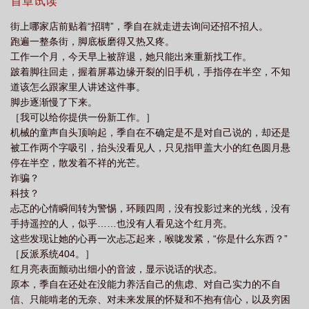
发，概率50%］*阅读指南*1.幻想之作，请勿纠结逻辑。2.轻松爽
首章试读
文，开外挂的那种。
街上哪家店前贴着“招聘”，季自在就走进去询问还招不招人。
跑遍一整条街，脚底板磨得又热又疼。
工作一个月，今天早上被辞退，她只能出来重新找工作。
跛着脚往回走，握着屏幕边缘开裂的旧手机，手指停在半空，不知
道该怎么跟家里人讲述这件事。
脚步逐渐慢了下来。
［我可以给你提供一份新工作。］
机械的童声自头顶响起，季自在不确定是不是对自己说的，却还是
被工作两个字吸引，抬头没看见人，只见指甲盖大小的红色圆月悬
停在半空，散发着不祥的光芒。
诈骗？
科技？
忐忑的心情瞬间转为警惕，环顾四周，没有投影过来的光线，没有
手持遥控的人，似乎……也没有人看见这个红月亮。
这些发现让她的心再一次忐忑起来，喉咙发紧，“你是什么东西？”
［反派系统404。］
红月亮表面颤动出细小的音波，显示说话的状态。
原本，季自在还处在没能力养活自己的焦虑、对自己实力的不自
信、只能啃老的无奈、对未来发展的怀疑和不抱有信心，以及穷困